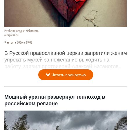
Разбитое сердце. Нейросеть.
altapress.ru.
9 августа 2026 в 19:08
В Русской православной церкви запретили женам
упрекать мужей за нежелание выходить на
работу, заявил протоиерей Алексей Батаногов.
Читать полностью
Мощный ураган развернул теплоход в
российском регионе