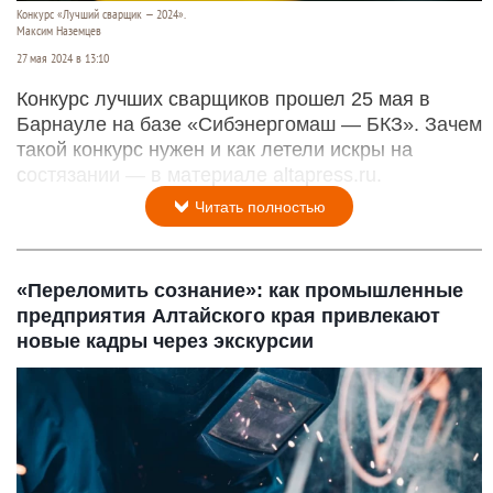
Конкурс «Лучший сварщик — 2024».
Максим Наземцев
27 мая 2024 в 13:10
Конкурс лучших сварщиков прошел 25 мая в
Барнауле на базе «Сибэнергомаш — БКЗ». Зачем
такой конкурс нужен и как летели искры на
состязании — в материале altapress.ru.
Читать полностью
«Переломить сознание»: как промышленные
предприятия Алтайского края привлекают
новые кадры через экскурсии