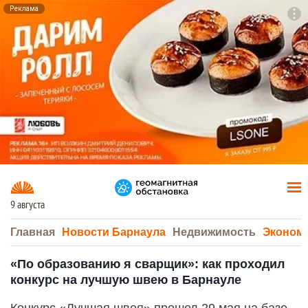
Реклама
To
F7
9 августа
Главная
Новости Барнаула
Недвижимость
Эконом
«По образованию я сварщик»: как проходил
конкурс на лучшую швею в Барнауле
Конкурс «Лучшая швея» прошел 29 мая на базе