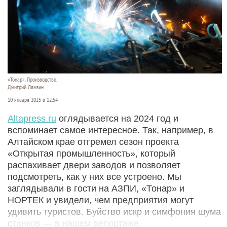
«Тонар». Производство.
Дмитрий Лямзин
10 января 2025 в 12:54
Altapress.ru
оглядывается на 2024 год и
вспоминает самое интересное. Так, например, в
Алтайском крае отгремел сезон проекта
«Открытая промышленность», который
распахивает двери заводов и позволяет
подсмотреть, как у них все устроено. Мы
заглядывали в гости на АЗПИ, «Тонар» и
НОРТЕК и увидели, чем предприятия могут
удивить туристов. Буйство искр и симфония шума
станков — в нашем репортаже.