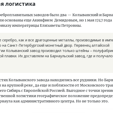
я логистика
реброплавильных заводов было два — Колыванский и Барн
ли основаны еще Акинфием Демидовым, но 1 мая 1747 года
приказу императрицы Елизаветы Петровны.
е серебро, как и все драгоценные металлы, производимые в имп
о на Санкт-Петербургский монетный двор. Первенец алтайской
гии Колыванский завод производил только штейны – полуфабри
й плавки. Их доставляли на Барнаульский завод, где и получало
стях Колыванского завода находились все рудники. Но Бар
л на крупной реке, да еще и поблизости от Московского тра
го Сибирь с Европейской Россией. Выгодное с точки зрени
твенной логистики географическое положение предопред
рнаула как административного центра. Но не только это.