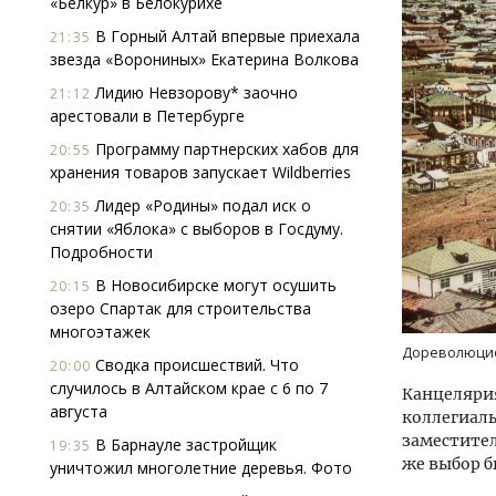
«Белкур» в Белокурихе
В Горный Алтай впервые приехала
21:35
звезда «Ворониных» Екатерина Волкова
Лидию Невзорову* заочно
21:12
арестовали в Петербурге
Программу партнерских хабов для
20:55
хранения товаров запускает Wildberries
Лидер «Родины» подал иск о
20:35
снятии «Яблока» с выборов в Госдуму.
Подробности
В Новосибирске могут осушить
20:15
озеро Спартак для строительства
многоэтажек
Дореволюцио
Сводка происшествий. Что
20:00
случилось в Алтайском крае с 6 по 7
Канцелярия
августа
коллегиаль
заместите
В Барнауле застройщик
19:35
же выбор б
уничтожил многолетние деревья. Фото