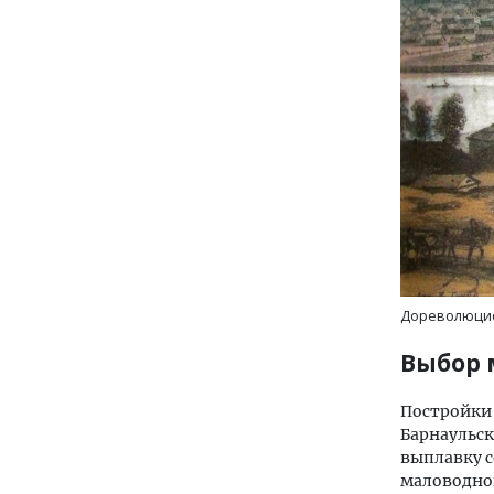
Дореволюцио
Выбор 
Постройки 
Барнаульс
выплавку с
маловодно