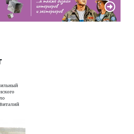
т
авильный
нского
ло
 Виталий