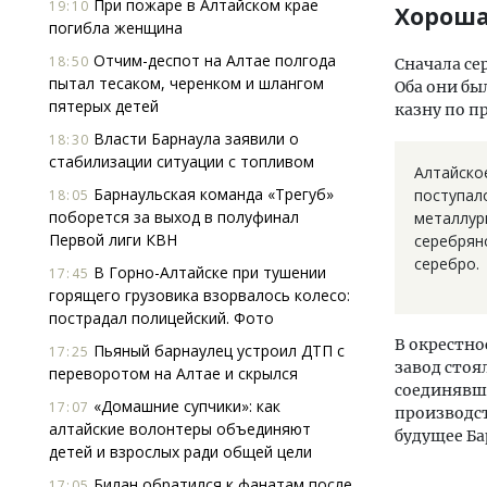
При пожаре в Алтайском крае
19:10
Хороша
погибла женщина
Отчим-деспот на Алтае полгода
18:50
Сначала се
пытал тесаком, черенком и шлангом
Оба они бы
пятерых детей
казну по 
Власти Барнаула заявили о
18:30
стабилизации ситуации с топливом
Алтайско
Барнаульская команда «Трегуб»
поступал
18:05
поборется за выход в полуфинал
металлур
Первой лиги КВН
серебряно
серебро.
В Горно-Алтайске при тушении
17:45
горящего грузовика взорвалось колесо:
пострадал полицейский. Фото
В окрестно
Пьяный барнаулец устроил ДТП с
17:25
завод стоя
переворотом на Алтае и скрылся
соединявше
«Домашние супчики»: как
17:07
производс
алтайские волонтеры объединяют
будущее Ба
детей и взрослых ради общей цели
Билан обратился к фанатам после
17:05