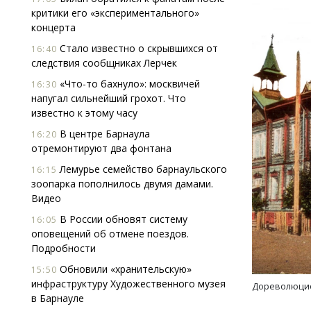
критики его «экспериментального»
концерта
Стало известно о скрывшихся от
16:40
следствия сообщниках Лерчек
«Что-то бахнуло»: москвичей
16:30
напугал сильнейший грохот. Что
известно к этому часу
В центре Барнаула
16:20
отремонтируют два фонтана
Лемурье семейство барнаульского
16:15
зоопарка пополнилось двумя дамами.
Видео
В России обновят систему
16:05
оповещений об отмене поездов.
Подробности
Обновили «хранительскую»
15:50
инфраструктуру Художественного музея
Дореволюцио
в Барнауле