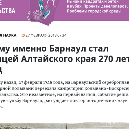
Я НАУКА
27 ФЕВРАЛЯ 2018
07:34
му именно Барнаул стал
цей Алтайского края 270 ле
д
му назад, 27 февраля 1748 года, на Барнаульский серебропл
орной Колывани переехала канцелярия Колывано-Воскресе
чальства. Это незаметное, на первый взгляд, событие реши
ую судьбу Барнаула, рассуждает доктор исторических наук
в.