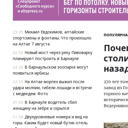
Михаил Евдокимов, алтайские
23:35
ПОПУЛЯРНА
спортсмены и фонтаны. Что произошло
на Алтае 7 августа
Поче
Новый мост через реку Пивоварку
22:55
столи
планируют построить в Барнауле
наза
В барнаульском зоопарке могут
22:35
появиться ирбисы
На Алтае морпех выжил после
270 лет то
22:15
удара молнии, гибели лошади и встречи
завод из Г
с медведем. Фото
горного на
историческ
В Барнауле водитель сбил
21:55
Ведернико
женщину на зебре и скрылся
Двухуровневые номера и вид на
11:56
горы. Каким будет новый бутик-отель