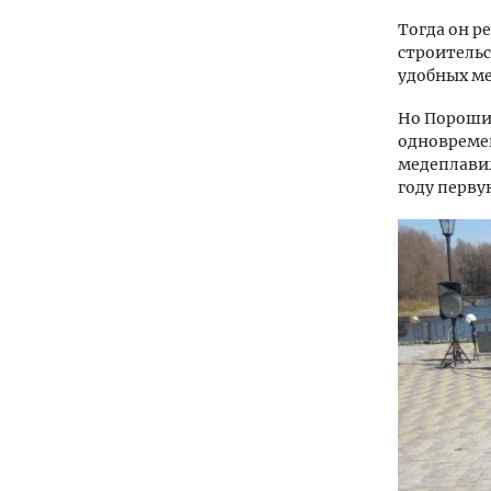
Тогда он р
строительс
удобных ме
Но Порошин
одновремен
медеплавил
году перву