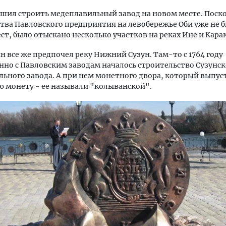
ешил строить медеплавильный завод на новом месте. Поско
тва Павловского предприятия на левобережье Оби уже не 
ст, было отыскано несколько участков на реках Ине и Кара
 все же предпочел реку Нижний Сузун. Там-то с 1764 году
но с Павловским заводам началось строительство Сузунск
ьного завода. А при нем монетного двора, который выпуст
ю монету - ее называли "колыванской".