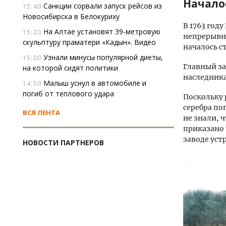
Начало
Санкции сорвали запуск рейсов из
15:40
Новосибирска в Белокуриху
В 1763 год
На Алтае установят 39-метровую
15:20
непрерывны
скульптуру праматери «Кадын». Видео
началось с
Узнали минусы популярной диеты,
15:00
Главный за
на которой сидят политики
наследника
Малыш уснул в автомобиле и
14:50
погиб от теплового удара
Поскольку
серебра по
ВСЯ ЛЕНТА
не знали, 
приказано 
заводе уст
НОВОСТИ ПАРТНЕРОВ