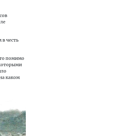
сов
але
 в честь
 то помимо
 которыми
ыло
на каком