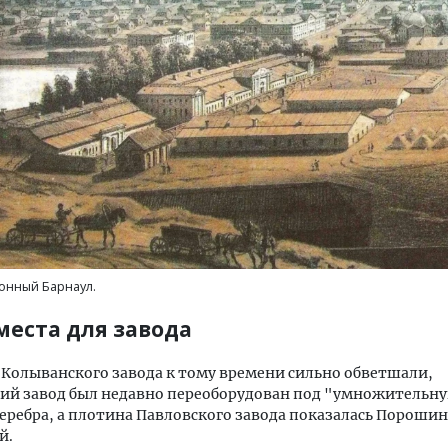
нный Барнаул.
места для завода
Колыванского завода к тому времени сильно обветшали,
кий завод был недавно переоборудован под "умножительн
еребра, а плотина Павловского завода показалась Порошин
й.