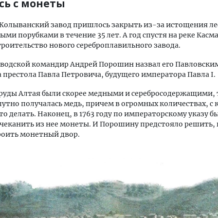
сь с монеты
у Колыванский завод пришлось закрыть из-за истощения ле
ми порубками в течение 35 лет. А год спустя на реке Касм
троительство нового сереброплавильного завода.
водской командир Андрей Порошин назвал его Павловским
 престола Павла Петровича, будущего императора Павла I.
 руды Алтая были скорее медными и серебросодержащими,
путно получалась медь, причем в огромных количествах, с
что делать. Наконец, в 1763 году по императорскому указу б
чеканить из нее монеты. И Порошину предстояло решить, 
роить монетный двор.