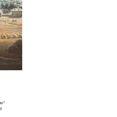
ую"
у