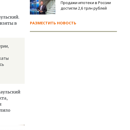
Продажи ипотеки в России
достигли 2,6 трлн рублей
аульский.
РАЗМЕСТИТЬ НОВОСТЬ
 взяты в
ерии,
каты
сь
наульский
кта,
я
елило