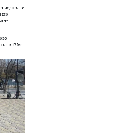
льку после
было
кане.
ого
ил в 1766