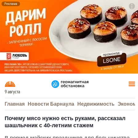
Реклама
To
F7
9 августа
Главная
Новости Барнаула
Недвижимость
Эконом
Почему мясо нужно есть руками, рассказал
шашлычник с 40-летним стажем
В период майских праздников для большинства