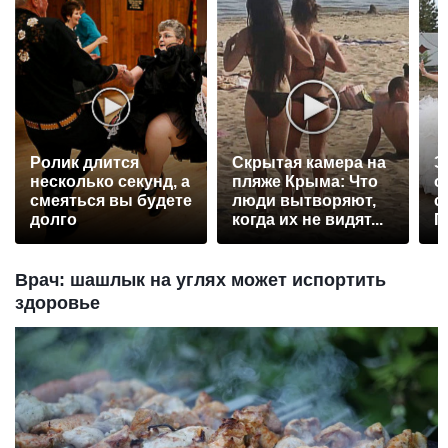
Ролик длится
Скрытая камера на
Э
несколько секунд, а
пляже Крыма: Что
о
смеяться вы будете
люди вытворяют,
с
долго
когда их не видят...
П
р
Врач: шашлык на углях может испортить
здоровье