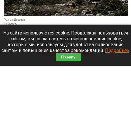
Ураган. Деревья
Нейросети
9 августа 2026 в 18:35
На сайте используются cookie. Продолжая пользоваться
сайтом, вы соглашаетесь на использование cookie,
Мощный ураган бушует в Самарской области.
которые мы используем для удобства пользования
сайтом и повышения качества рекомендаций.
Подробнее
.
Читать полностью
Принять
Москвичей призвали оставаться дома