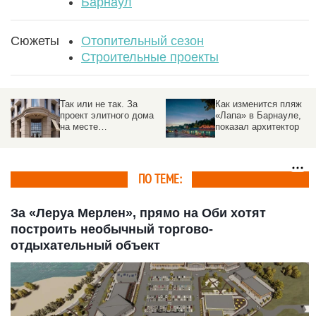
Барнаул
Сюжеты
Отопительный сезон
Строительные проекты
Жители Алтайского
Лукашенко перенес
края мерзнут из-за
повышение тарифов за
сгнивших теплосетей
услуги ЖКХ
во время 40-градусных
морозов
ПО ТЕМЕ:
За «Леруа Мерлен», прямо на Оби хотят
построить необычный торгово-
отдыхательный объект