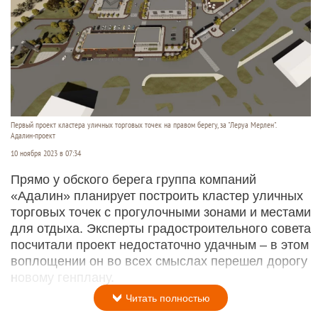
Первый проект кластера уличных торговых точек на правом берегу, за "Леруа Мерлен".
Адалин-проект
10 ноября 2023 в 07:34
Прямо у обского берега группа компаний
«Адалин» планирует построить кластер уличных
торговых точек с прогулочными зонами и местами
для отдыха. Эксперты градостроительного совета
посчитали проект недостаточно удачным – в этом
воплощении он во всех смыслах перешел дорогу
новому генплану.
Читать полностью