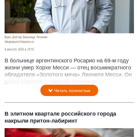
Врач. Доктор. Больница. Лечение
Шедеврум/Altapress.ru
8 августа 2026 в 19:35
В больнице аргентинского Росарио на 69-м году
жизни умер Хорхе Месси — отец восьмикратного
обладателя «Золотого мяча» Лионеля Месси. Он
долго боролся с тяжелой болезнью.
Читать полностью
В элитном квартале российского города
накрыли притон-лабиринт