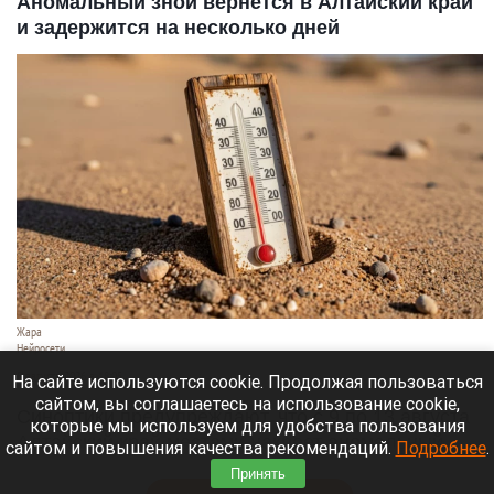
Аномальный зной вернется в Алтайский край
и задержится на несколько дней
Жара
Нейросети
8 августа 2026 в 18:05
На сайте используются cookie. Продолжая пользоваться
сайтом, вы соглашаетесь на использование cookie,
Синоптики предупреждают, что с 9 по 13 августа
которые мы используем для удобства пользования
Алтайский край местами накроет аномальный
сайтом и повышения качества рекомендаций.
Подробнее
.
зной.
Принять