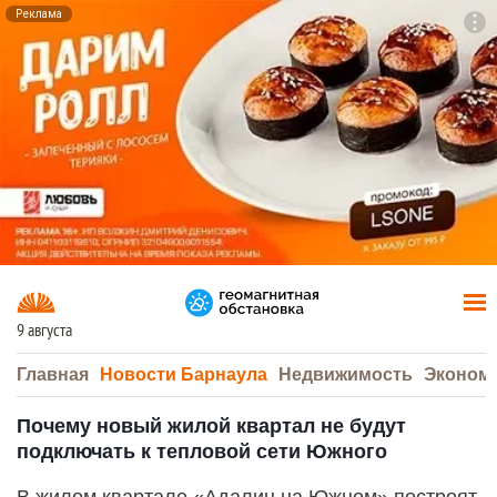
Реклама
To
F7
9 августа
Главная
Новости Барнаула
Недвижимость
Эконом
Почему новый жилой квартал не будут
подключать к тепловой сети Южного
В жилом квартале «Адалин на Южном» построят