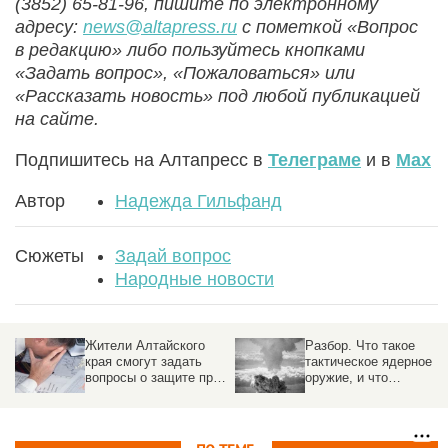
(3852) 65-81-96, пишите по электронному
адресу:
news@altapress.ru
с пометкой «Вопрос
в редакцию» либо пользуйтесь кнопками
«Задать вопрос», «Пожаловаться» или
«Рассказать новость» под любой публикацией
на сайте.
Подпишитесь на Алтапресс в
Телеграме
и в
Max
Автор
Надежда Гильфанд
Сюжеты
Задай вопрос
Народные новости
Жители Алтайского
Разбор. Что такое
края смогут задать
тактическое ядерное
вопросы о защите прав
оружие, и что
от неправомерных
произойдет, если его
действий кредиторов
применить