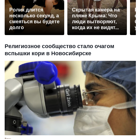
Ролик длится
Скрытая камера на
Р
несколько секунд, а
пляже Крыма: Что
с
смеяться вы будете
люди вытворяют,
б
долго
когда их не видят...
у
Религиозное сообщество стало очагом
вспышки кори в Новосибирске