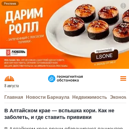
Реклама
To
F7
8 августа
Главная
Новости Барнаула
Недвижимость
Эконом
В Алтайском крае — вспышка кори. Как не
заболеть, и где ставить прививки
В Алтайском крае врачи обзванивают пациентов,