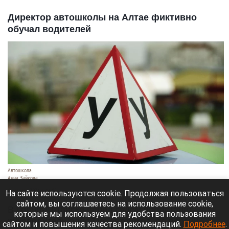
Директор автошколы на Алтае фиктивно
обучал водителей
Автошкола.
Анна Зайкова
8 августа 2026 в 16:05
На сайте используются cookie. Продолжая пользоваться
сайтом, вы соглашаетесь на использование cookie,
В Горно-Алтайске перед судом предстанет
которые мы используем для удобства пользования
руководитель одной из автошкол: по версии
сайтом и повышения качества рекомендаций.
Подробнее
.