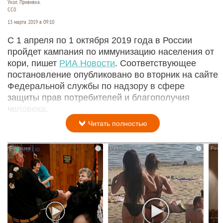
Укол. Прививка.
СС0
13 марта 2019 в 09:10
С 1 апреля по 1 октября 2019 года в России
пройдет кампания по иммунизацию населения от
кори, пишет
РИА Новости
. Соответствующее
постановление опубликовано во вторник на сайте
Федеральной службы по надзору в сфере
защиты прав потребителей и благополучия
человека.
Читать полностью
i
i