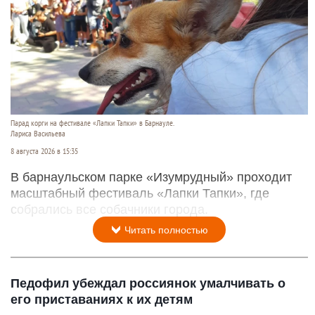
Парад корги на фестивале «Лапки Тапки» в Барнауле.
Лариса Васильева
8 августа 2026 в 15:35
В барнаульском парке «Изумрудный» проходит
масштабный фестиваль «Лапки Тапки», где
собрались все собачники города.
Читать полностью
Педофил убеждал россиянок умалчивать о
его приставаниях к их детям