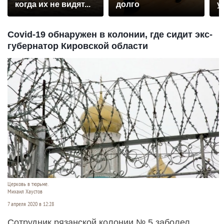
когда их не видят...
долго
у
Covid-19 обнаружен в колонии, где сидит экс-
губернатор Кировской области
Церковь в тюрьме.
Михаил Хаустов
7 апреля 2020 в 12:28
Сотрудник рязанской колонии № 5 заболел