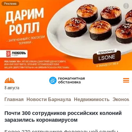
Реклама
To
F7
8 августа
Главная
Новости Барнаула
Недвижимость
Эконом
Почти 300 сотрудников российских колоний
заразились коронавирусом
Более 270 сотрудников Федеральной службы