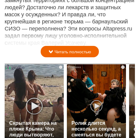
замкнутых территориях с большой концентрацией
людей? Достаточно ли лекарств и защитных
масок у осужденных? И правда ли, что
крупнейшая в регионе тюрьма — барнаульский
СИЗО — переполнена? Эти вопросы Altapress.ru
задал первому лицу уголовно-исполнительной
системы края Валерий Усачеву.
Читать полностью
i
i
Скрытая камера на
Ролик длится
Р
пляже Крыма: Что
несколько секунд, а
с
люди вытворяют,
смеяться вы будете
б