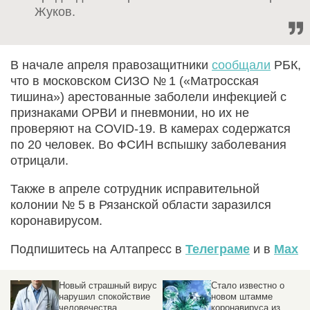
Жуков.
В начале апреля правозащитники
сообщали
РБК,
что в московском СИЗО № 1 («Матросская
тишина») арестованные заболели инфекцией с
признаками ОРВИ и пневмонии, но их не
проверяют на COVID-19. В камерах содержатся
по 20 человек. Во ФСИН вспышку заболевания
отрицали.
Также в апреле сотрудник исправительной
колонии № 5 в Рязанской области заразился
коронавирусом.
Подпишитесь на Алтапресс в
Телеграме
и в
Max
Новый страшный вирус
Стало известно о
нарушил спокойствие
новом штамме
человечества
коронавируса из