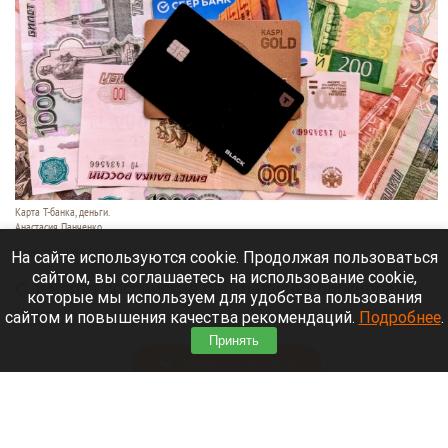
Карта Т-банка, деньги.
Анастасия Панченко
8 августа 2026 в 11:05
На сайте используются cookie. Продолжая пользоваться
сайтом, вы соглашаетесь на использование cookie,
С 1 марта российские банки начнут блокировать
которые мы используем для удобства пользования
денежные переводы по более широкому списку
сайтом и повышения качества рекомендаций.
Подробнее
.
оснований.
Принять
Читать полностью
День 1626-й. Самое важное к 8 августа