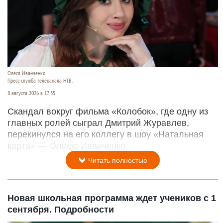
Олеся Иванченко.
Пресс-служба телеканала НТВ.
8 августа 2026 в 17:35
Скандал вокруг фильма «Колобок», где одну из
главных ролей сыграл Дмитрий Журавлев,
перекинулся на его коллегу в шоу «Натальная
карта» — Олесю Иванченко.
Читать полностью
Новая школьная программа ждет учеников с 1
сентября. Подробности