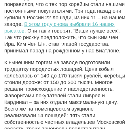
понравился, что с тех пор корейцы стали нашими
постоянными покупателями. Три года назад они
купили в России 22 лошади, из них 11 – на нашем
заводе.
В этом году снова выбрали 16 наших
рысаков.
Они так и говорят: "Ваши лучше всех".
Так что рискну предположить, что сын Ким Чен
Ира, Ким Чен Ын, став главой государства,
принимал парад на рожденном у нас Биатлоне.
К нынешним торгам на заводе подготовили
тридцатку породистых лошадей. Цена кобыл
колебалась от 140 до 170 тысяч рублей, жеребцы
стоили дороже: от 150 до 300 тысяч. Многое
решали происхождение и наследственность.
Фаворитами покупателей стали Ливрея и
Кардинал – за них отдали максимальную цену.
Всего же на тюменцевском аукционе
реализовали 14 лошадей: пять стали
собственностью частных владельцев Московской
области, троих приобрели представители