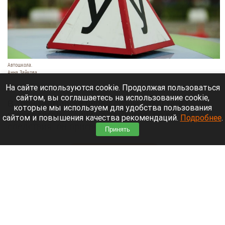
Автошкола.
Анна Зайкова
8 августа 2026 в 16:05
На сайте используются cookie. Продолжая пользоваться
сайтом, вы соглашаетесь на использование cookie,
В Горно-Алтайске перед судом предстанет
которые мы используем для удобства пользования
руководитель одной из автошкол: по версии
сайтом и повышения качества рекомендаций.
Подробнее
.
следствия, он присвоил деньги,
Принять
воспользовавшись полномочиями.
Читать полностью
Ларисе Долиной хотят предложить высокую
должность в вузе