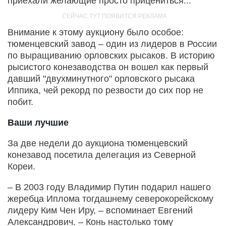
приехали желающие просто прицениться...
Внимание к этому аукциону было особое:
тюменцевский завод – один из лидеров в России
по выращиванию орловских рысаков. В историю
рысистого конезаводства он вошел как первый
давший "двухминутного" орловского рысака
Иппика, чей рекорд по резвости до сих пор не
побит.
Ваши лучшие
За две недели до аукциона тюменцевский
конезавод посетила делегация из Северной
Кореи.
– В 2003 году Владимир Путин подарил нашего
жеребца Иплома тогдашнему северокорейскому
лидеру Ким Чен Иру, – вспоминает Евгений
Александрович. – Конь настолько тому