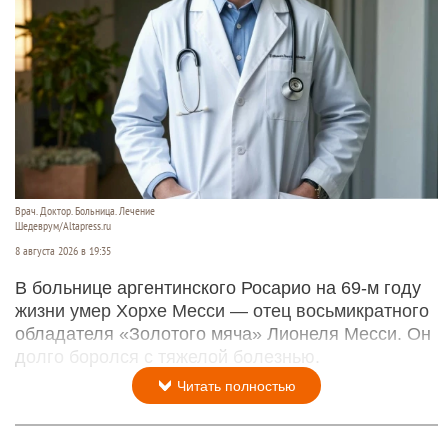
Врач. Доктор. Больница. Лечение
Шедеврум/Altapress.ru
8 августа 2026 в 19:35
В больнице аргентинского Росарио на 69-м году
жизни умер Хорхе Месси — отец восьмикратного
обладателя «Золотого мяча» Лионеля Месси. Он
долго боролся с тяжелой болезнью.
Читать полностью