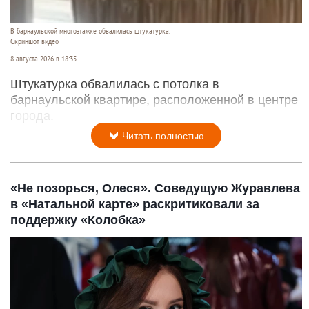
В барнаульской многоэтажке обвалилась штукатурка.
Скриншот видео
8 августа 2026 в 18:35
Штукатурка обвалилась с потолка в
барнаульской квартире, расположенной в центре
города.
Читать полностью
«Не позорься, Олеся». Соведущую Журавлева
в «Натальной карте» раскритиковали за
поддержку «Колобка»