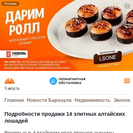
Реклама
To
F7
9 августа
Главная
Новости Барнаула
Недвижимость
Эконом
Подробности продажи 14 элитных алтайских
лошадей
Впервые в Алтайском крае прошел аукцион