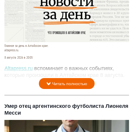
Главное за день в Алтайском крае.
altapress.ru.
8 августа 2026 в 20:05
Altapress.ru
вспоминает о важных событиях,
которые произошли в Алтайском крае 8 августа.
Читать полностью
Умер отец аргентинского футболиста Лионеля
Месси