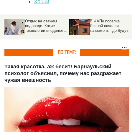
Хобби
Отдых на свежем
В ФАПе поселка
водороде. Какие
Лесной начался
технологии внедряют в
капремонт. Где будут
санаториях Белокурихи
принимать врачи
ПО ТЕМЕ:
Такая красотка, аж бесит! Барнаульский
психолог объяснил, почему нас раздражает
чужая внешность