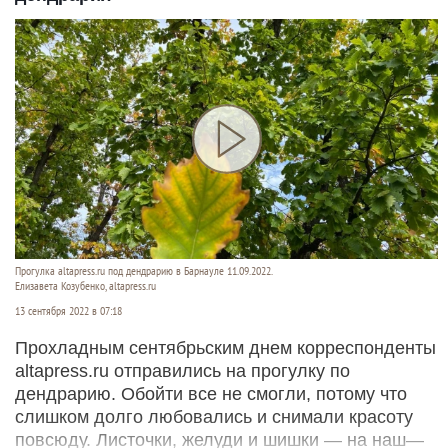
Прогулка altapress.ru под дендрарию в Барнауле 11.09.2022.
Елизавета Козубенко, altapress.ru
13 сентября 2022 в 07:18
Прохладным сентябрьским днем корреспонденты
altapress.ru отправились на прогулку по
дендрарию. Обойти все не смогли, потому что
слишком долго любовались и снимали красоту
повсюду. Листочки, желуди и шишки — на наш—