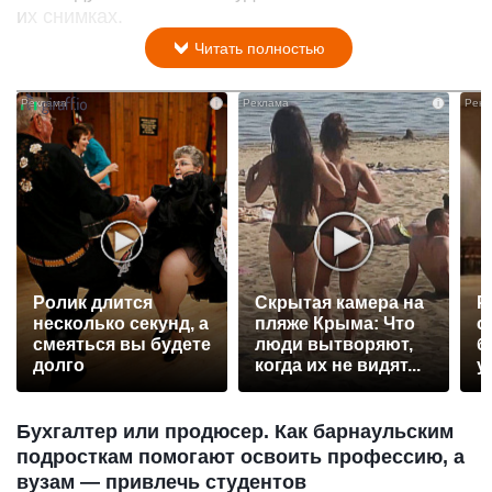
их снимках.
Читать полностью
i
i
Ролик длится
Скрытая камера на
Р
несколько секунд, а
пляже Крыма: Что
с
смеяться вы будете
люди вытворяют,
б
долго
когда их не видят...
у
Бухгалтер или продюсер. Как барнаульским
подросткам помогают освоить профессию, а
вузам — привлечь студентов