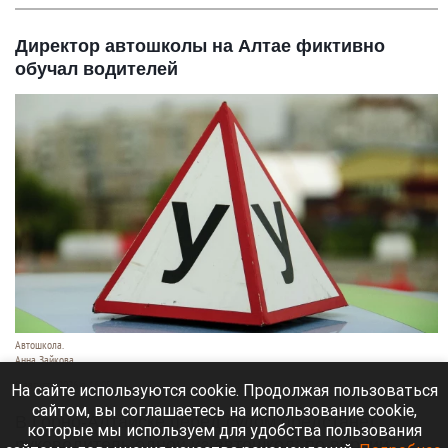
Директор автошколы на Алтае фиктивно
обучал водителей
Автошкола.
Анна Зайкова
8 августа 2026 в 16:05
На сайте используются cookie. Продолжая пользоваться
сайтом, вы соглашаетесь на использование cookie,
В Горно-Алтайске перед судом предстанет
которые мы используем для удобства пользования
руководитель одной из автошкол: по версии