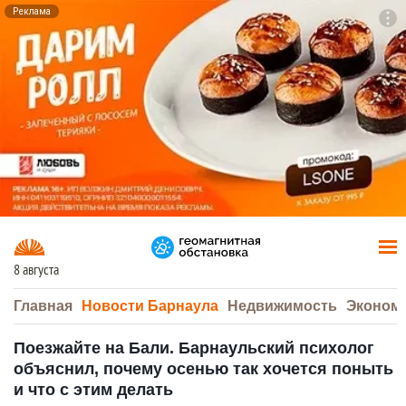
Реклама
To
F7
8 августа
Главная
Новости Барнаула
Недвижимость
Эконом
Поезжайте на Бали. Барнаульский психолог
объяснил, почему осенью так хочется поныть
и что с этим делать