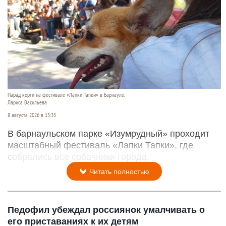
Парад корги на фестивале «Лапки Тапки» в Барнауле.
Лариса Васильева
8 августа 2026 в 15:35
В барнаульском парке «Изумрудный» проходит
масштабный фестиваль «Лапки Тапки», где
собрались все собачники города.
Читать полностью
Педофил убеждал россиянок умалчивать о
его приставаниях к их детям