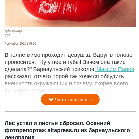
губы. Помада.
ССО
7 сентября 2022 в 09:10
В толпе мимо проходит девушка. Вдруг в голове
проносится: "Ну у нее и губы! Зачем она такие
сделала?" Барнаульский психолог
Максим Панов
рассказал, отчего порой так хочется обсудить
внешность окружающих и почему, скорее всего,
вы хотите такие же губы.
Читать полностью
Лес устал и листья сбросил. Осенний
фоторепортаж altapress.ru из барнаульского
дендрария