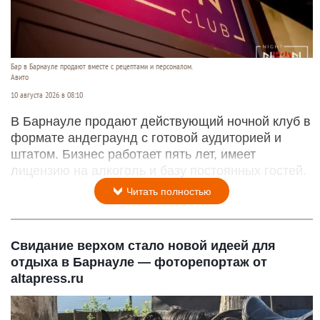
Бар в Барнауле продают вместе с рецептами и персоналом.
Авито
10 августа 2026 в 08:10
В Барнауле продают действующий ночной клуб в
формате андеграунд с готовой аудиторией и
штатом. Бизнес работает пять лет, имеет
лицензию на алкоголь и базу постоянных гостей.
Читать полностью
Свидание верхом стало новой идеей для
отдыха в Барнауле — фоторепортаж от
altapress.ru