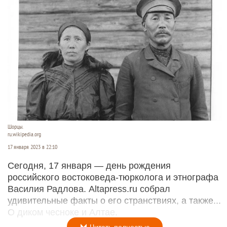
Шорцы.
ru.wikipedia.org
17 января 2023 в 22:10
Сегодня, 17 января — день рождения
российского востоковеда-тюрколога и этнографа
Василия Радлова. Altapress.ru собрал
удивительные факты о его странствиях, а также...
О диком чесноке и Алтае.
Читать полностью