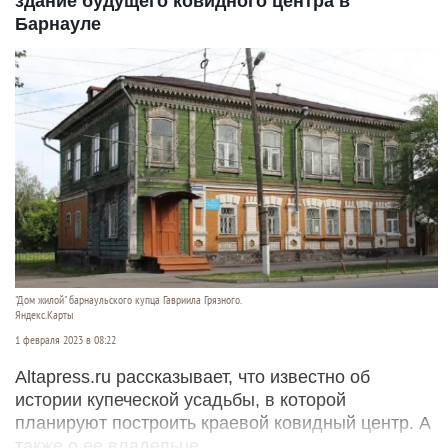
здание будущего ковидного центра в
Барнауле
"Дом жилой" барнаульского купца Гавриила Грязного.
Яндекс.Карты
1 февраля 2023 в 08:22
Altapress.ru рассказывает, что известно об
истории купеческой усадьбы, в которой
планируют построить краевой ковидный центр. А
также о ее владельце.