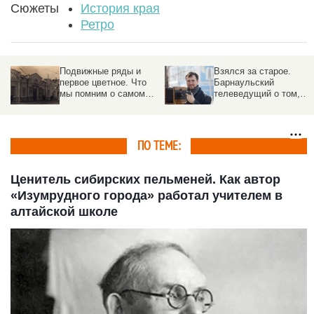
Сюжеты
История края
Ретро
Взялся за старое.
Женщины-кошки и не
Барнаульский
кошки. Фотоподборка
телеведущий о том,
altapress.ru с
зачем спасать дряхлые
обаятельными дамами
е
авто и снимать на
из прошлого
фотопластины
ПО ТЕМЕ:
Ценитель сибирских пельменей. Как автор
«Изумрудного города» работал учителем в
алтайской школе