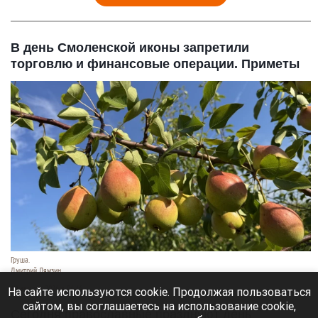
В день Смоленской иконы запретили
торговлю и финансовые операции. Приметы
Груша.
Дмитрий Лямзин
10 августа 2026 в 06:46
На сайте используются cookie. Продолжая пользоваться
сайтом, вы соглашаетесь на использование cookie,
Сегодня православные празднуют день