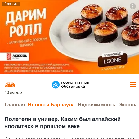
Реклама
To
F7
10 августа
Главная
Новости Барнаула
Недвижимость
Эконом
Полетели в универ. Каким был алтайский
«политех» в прошлом веке
Алтайскому государственному политехническому