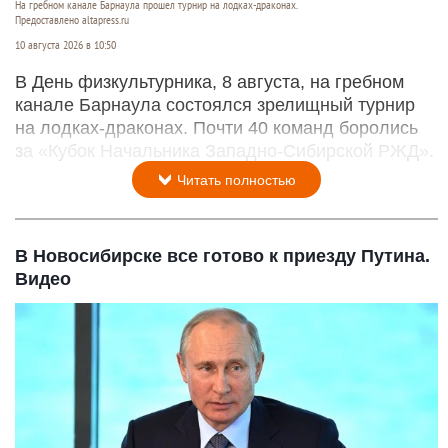
На гребном канале Барнаула прошел турнир на лодках-драконах.
Предоставлено altapress.ru
10 августа 2026 в 10:50
В День физкультурника, 8 августа, на гребном
канале Барнаула состоялся зрелищный турнир
на лодках-драконах. Почти 40 команд боролись
за «Кубок Начальника Западно-Сибирской РЖД».
Читать полностью
В Новосибирске все готово к приезду Путина.
Видео