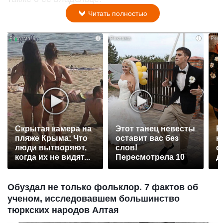
Читать полностью
i
i
Скрытая камера на
Этот танец невесты
Р
пляже Крыма: Что
оставит вас без
н
люди вытворяют,
слов!
с
когда их не видят...
Пересмотрела 10
д
раз
Обуздал не только фольклор. 7 фактов об
ученом, исследовавшем большинство
тюркских народов Алтая