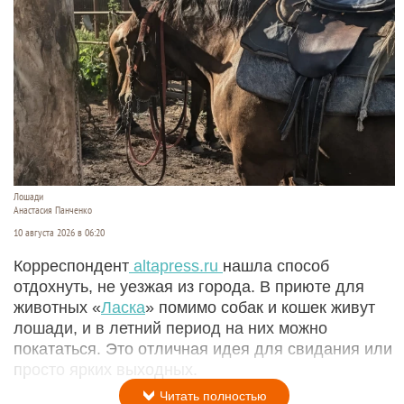
Лошади
Анастасия Панченко
10 августа 2026 в 06:20
Корреспондент
altapress.ru
нашла способ
отдохнуть, не уезжая из города. В приюте для
животных «
Ласка
» помимо собак и кошек живут
лошади, и в летний период на них можно
покататься. Это отличная идея для свидания или
просто ярких выходных.
Читать полностью