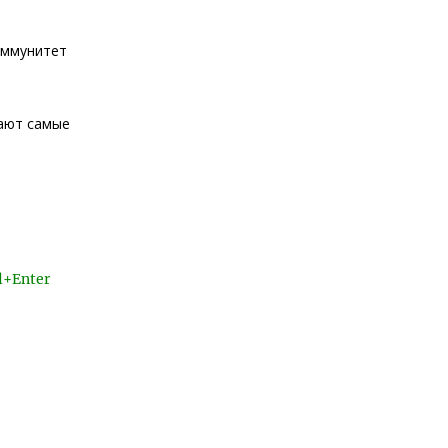
иммунитет
жают самые
l+Enter