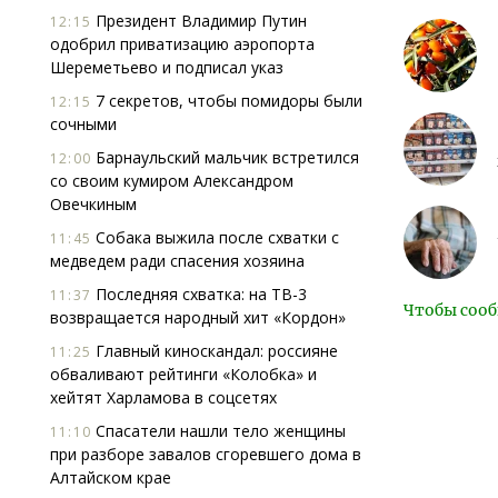
Президент Владимир Путин
12:15
одобрил приватизацию аэропорта
Шереметьево и подписал указ
7 секретов, чтобы помидоры были
12:15
сочными
Барнаульский мальчик встретился
12:00
со своим кумиром Александром
Овечкиным
Собака выжила после схватки с
11:45
медведем ради спасения хозяина
Последняя схватка: на ТВ-3
11:37
Чтобы сооб
возвращается народный хит «Кордон»
Главный киноскандал: россияне
11:25
обваливают рейтинги «Колобка» и
хейтят Харламова в соцсетях
Спасатели нашли тело женщины
11:10
при разборе завалов сгоревшего дома в
Алтайском крае