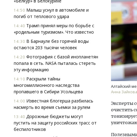
«Белкур» в Белокурихе
Малыш уснул в автомобиле и
14:50
погиб от теплового удара
Трамп принял меры по борьбе с
14:40
«родильным туризмом». Что известно
В Барнауле без горячей воды
14:30
остаются 203 тысячи человек
Архитектурный код начинается с
Ище
Фотография с базой инопланетян
14:20
земли. Мощение крупноформатными
«Жи
попала в сеть. NASA пыталась стереть
плитами становится новым
Гати
эту информацию
стандартом благоустройства
оста
што
Раскрыли тайны
14:10
СТРОИТЕЛЬСТВО
многомиллионного наследства
СТР
Алтайский ме
пропавшего в Сибири Усольцева
Анна Зайков
Известная блогерша разбилась
14:00
Эксперты с
насмерть во время съемки за рулем
очистить с
Дорожные бюджеты могут
тонизирует
13:40
пустить на защиту российских трасс от
уничтожаю
беспилотников
Полезными 