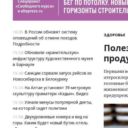
В России обновят систему
16:05
ЗДОРОВЬЕ
оповещений об отмене поездов.
Подробности
Поле
Обновили «хранительскую»
15:50
прод
инфраструктуру Художественного музея
в Барнауле
Первыми ве
Санкции сорвали запуск рейсов из
15:40
атеросклер
Новосибирска в Белокуриху
головные б
На Алтае установят 39-метровую
15:20
жизненного
скульптуру праматери «Кадын». Видео
предупреж
Узнали минусы популярной диеты,
15:00
на которой сидят политики
Двухуровневые номера и вид на
11:56
горы. Каким будет новый бутик-отель