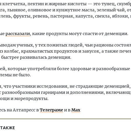
 клетчатка, пектин и жирные кислоты — это тунец, скумб
мга, льняное, оливковое и кунжутное масла, зеленый чай, о
елень, фрукты, ревень, пастернак, капуста, свекла, яблоки,
ные
рассказали
, какие продукты могут спасти от деменции.
ыводам ученых, у тех пожилых людей, чьи рационы состоял
з колбас, крахмалистых продуктов и закусок, а также пече
быстрее развивалась деменция.
дей, которые употребляли более здоровые и разнообразные
лемы не было.
, что участники исследования, не страдающие деменцией,
 с разнообразными гарнирами и дополнениями, включаю
вощи и морепродукты.
ь на Алтапресс в
Телеграме
и в
Max
 ТАКЖЕ