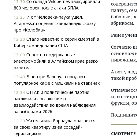
Со склада Wildberries эвакуировали
13:30
содержится
800 человек после атаки БПЛА
палтус, се
И от Человека-паука ушел.
бобовые, з
13:25
Altapress.ru оценил скандальную сказку
абрикосы.
про «Колобка»
Ранее уче
Стало известно о серии смертей в
13:20
Киберкомандовании США
Согласно в
основном и
Спрос на подержанные
13:00
пирожных, 
электромобили в Алтайском крае резко
взлетел
А вот у лю
В центре Барнаула продают
12:40
такой проб
популярное кафе с мишками на стаканах
Отмечается
ОП АК и политические партии
12:34
или птицу
заключили соглашение о
фрукты, о
взаимодействии во время наблюдения
за выборами-2026
Подпишитес
Жительница Барнаула опасается
12:20
за свою квартиру из-за соседей-
курильщиков
СМОТРИТЕ