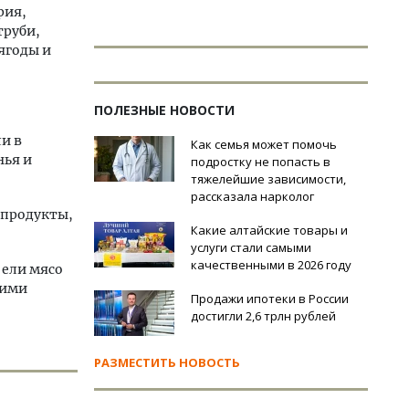
рия,
труби,
 ягоды и
ПОЛЕЗНЫЕ НОВОСТИ
и в
Как семья может помочь
нья и
подростку не попасть в
тяжелейшие зависимости,
рассказала нарколог
 продукты,
Какие алтайские товары и
услуги стали самыми
качественными в 2026 году
 ели мясо
щими
Продажи ипотеки в России
достигли 2,6 трлн рублей
РАЗМЕСТИТЬ НОВОСТЬ