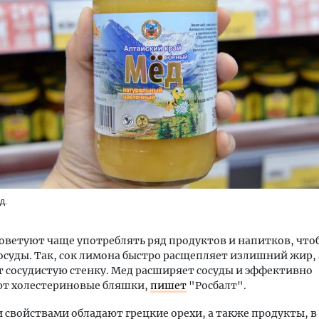
м новые берега. Гендиректор
Смелость архитектурных 
лищной инициативы» Юрий
Генеральный директор к
лов — о том, как девелоперу
ЗИАС — об эстетике горо
ваться на плаву, когда рынок
трендах в фасадах и разв
рмит
СТРОИТЕЛЬСТВО
ОИТЕЛЬСТВО
д.
а
оветуют чаще употреблять ряд продуктов и напитков, что
осуды. Так, сок лимона быстро расщепляет излишний жир, 
 сосудистую стенку. Мед расширяет сосуды и эффективно
т холестериновые бляшки,
пишет
"Росбалт".
свойствами обладают грецкие орехи, а также продукты, в