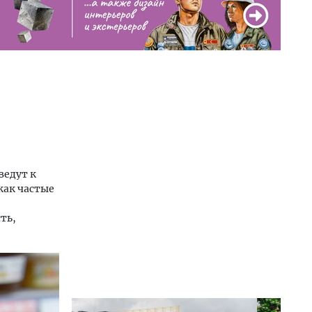
ведут к
как частые
ть,