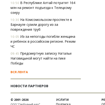
В Республике Алтай потратят 164
10:50
млн на ремонт подъезда к Телецкому
озеру
На Комсомольском проспекте в
10:30
Барнауле сузили дорогу из-за
повреждения труб
Из-за непогоды погибли женщина
10:05
и ребенок в российском регионе. Режим
ЧС
Предсмертную записку Натальи
09:45
Наговицыной могут найти на пике
Победы
ВСЯ ЛЕНТА
НОВОСТИ ПАРТНЕРОВ
© 2001-2026
УСЛУГИ
Р
Подписка
Об
ООО “Свободный курс”