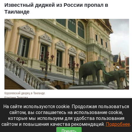
Известный диджей из России пропал в
Таиланде
Королевский дворец в Таиланде.
Кристина Тарасова
9 августа 2026 в 15:35
На сайте используются cookie. Продолжая пользоваться
сайтом, вы соглашаетесь на использование cookie,
Диджей из России Дмитрий — выступает под
которые мы используем для удобства пользования
псевдонимом DJ FЫRРИN — пропал в Таиланде
сайтом и повышения качества рекомендаций.
Подробнее
.
после возникновения проблем с документами.
Принять