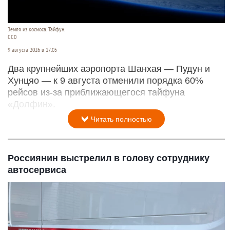
Земля из космоса. Тайфун.
СС0
9 августа 2026 в 17:05
Два крупнейших аэропорта Шанхая — Пудун и
Хунцяо — к 9 августа отменили порядка 60%
рейсов из-за приближающегося тайфуна
«Долфин».
Читать полностью
Россиянин выстрелил в голову сотруднику
автосервиса