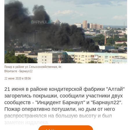
Пожар в районе ул. Сельскохозяйственная, 4е.
ВКонтакте - Барнаул22
22 июня 2020 в 08:06
21 июня в районе кондитерской фабрики "Алтай"
загорелись покрышки, сообщили участники двух
сообществ - "Инцидент Барнаул" и "Барнаул22".
Пожар оперативно потушили, но дым от него
распространялся на большую высоту и был
заметен издалека.