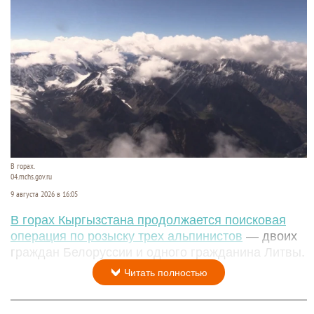
В горах.
04.mchs.gov.ru
9 августа 2026 в 16:05
В горах Кыргызстана продолжается поисковая
операция по розыску трех альпинистов
— двоих
граждан Белоруссии и одного гражданина Литвы.
Читать полностью