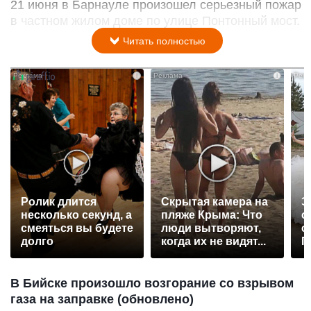
21 июня в Барнауле произошел серьезный пожар
в частном жилом доме по улице Понтонный мост.
Читать полностью
i
i
Ролик длится
Скрытая камера на
Э
несколько секунд, а
пляже Крыма: Что
о
смеяться вы будете
люди вытворяют,
с
долго
когда их не видят...
П
р
В Бийске произошло возгорание со взрывом
газа на заправке (обновлено)