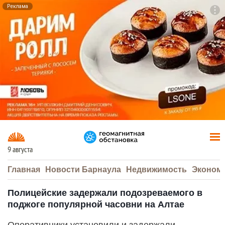
Реклама
To
F7
9 августа
Главная
Новости Барнаула
Недвижимость
Эконом
Полицейские задержали подозреваемого в
поджоге популярной часовни на Алтае
Оперативники установили и задержали