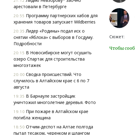
Лидию Невзорову* заочно
21:12
арестовали в Петербурге
Программу партнерских хабов для
20:55
хранения товаров запускает Wildberries
Лидер «Родины» подал иск о
20:35
Сюжет:
снятии «Яблока» с выборов в Госдуму.
Подробности
Чтобы сооб
В Новосибирске могут осушить
20:15
озеро Спартак для строительства
многоэтажек
Сводка происшествий. Что
20:00
случилось в Алтайском крае с 6 по 7
августа
В Барнауле застройщик
19:35
уничтожил многолетние деревья. Фото
При пожаре в Алтайском крае
19:10
погибла женщина
Отчим-деспот на Алтае полгода
18:50
пытал тесаком, черенком и шлангом