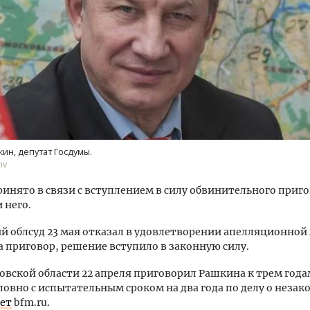
ость архитектурных идей.
Архитектурный код начин
еральный директор компании
земли. Мощение крупно
 — об эстетике городов,
плитами становится нов
ин, депутат Госдумы.
дах в фасадах и развитии рынка
стандартом благоустрой
nv
ОИТЕЛЬСТВО
СТРОИТЕЛЬСТВО
инято в связи с вступлением в силу обвинительного приго
 него.
й облсуд 23 мая отказал в удовлетворении апелляционной
а приговор, решение вступило в законную силу.
товской области 22 апреля приговорил Рашкина к трем год
ловно с испытательным сроком на два года по делу о незак
ет
bfm.ru.