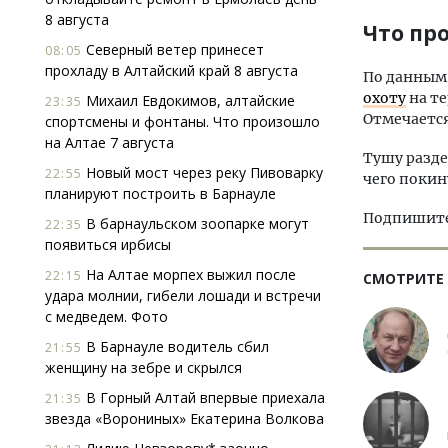
8 августа
Что пр
Северный ветер принесет
08:05
прохладу в Алтайский край 8 августа
По данным 
охоту
на те
Михаил Евдокимов, алтайские
23:35
Отмечается
спортсмены и фонтаны. Что произошло
на Алтае 7 августа
Тушу разде
Новый мост через реку Пивоварку
22:55
чего покин
планируют построить в Барнауле
Подпишитес
В барнаульском зоопарке могут
22:35
появиться ирбисы
На Алтае морпех выжил после
22:15
СМОТРИТЕ
удара молнии, гибели лошади и встречи
с медведем. Фото
В Барнауле водитель сбил
21:55
женщину на зебре и скрылся
В Горный Алтай впервые приехала
21:35
звезда «Ворониных» Екатерина Волкова