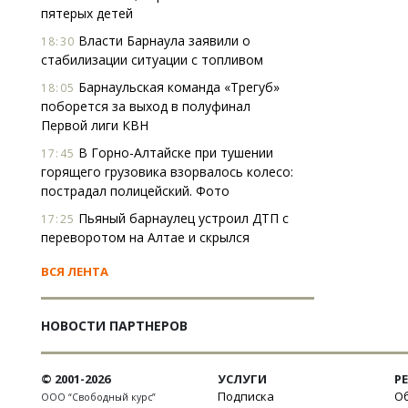
пятерых детей
Власти Барнаула заявили о
18:30
стабилизации ситуации с топливом
Барнаульская команда «Трегуб»
18:05
поборется за выход в полуфинал
Первой лиги КВН
В Горно-Алтайске при тушении
17:45
горящего грузовика взорвалось колесо:
пострадал полицейский. Фото
Пьяный барнаулец устроил ДТП с
17:25
переворотом на Алтае и скрылся
ВСЯ ЛЕНТА
НОВОСТИ ПАРТНЕРОВ
© 2001-2026
УСЛУГИ
Р
Подписка
Об
ООО “Свободный курс”