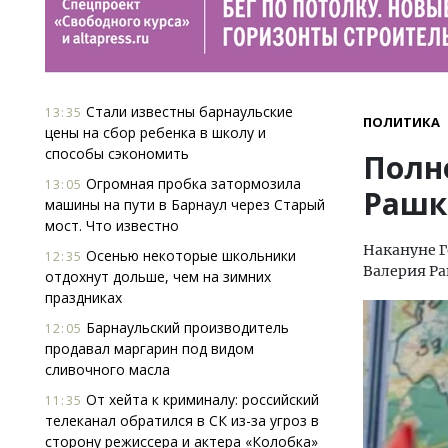
Стали известны барнаульские
13:35
ПОЛИТИКА
цены на сбор ребенка в школу и
способы сэкономить
Полн
Огромная пробка затормозила
13:05
Рашк
машины на пути в Барнаул через Старый
мост. Что известно
Накануне Г
Осенью некоторые школьники
12:35
Валерия Р
отдохнут дольше, чем на зимних
праздниках
Барнаульский производитель
12:05
продавал маргарин под видом
сливочного масла
От хейта к криминалу: российский
11:35
телеканал обратился в СК из-за угроз в
сторону режиссера и актера «Колобка»