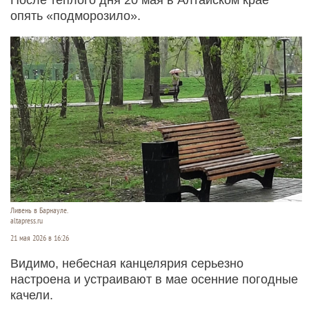
опять «подморозило».
Ливень в Барнауле.
altapress.ru
21 мая 2026 в 16:26
Видимо, небесная канцелярия серьезно
настроена и устраивают в мае осенние погодные
качели.