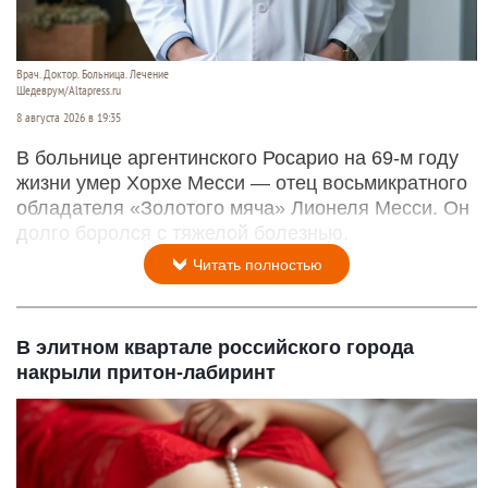
Врач. Доктор. Больница. Лечение
Шедеврум/Altapress.ru
8 августа 2026 в 19:35
В больнице аргентинского Росарио на 69-м году
жизни умер Хорхе Месси — отец восьмикратного
обладателя «Золотого мяча» Лионеля Месси. Он
долго боролся с тяжелой болезнью.
Читать полностью
В элитном квартале российского города
накрыли притон-лабиринт