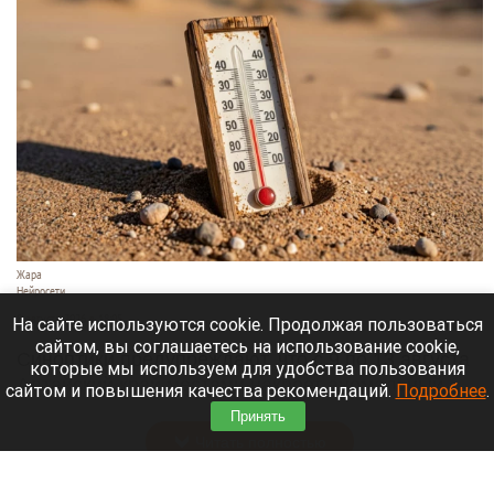
Жара
Нейросети
8 августа 2026 в 18:05
На сайте используются cookie. Продолжая пользоваться
сайтом, вы соглашаетесь на использование cookie,
Синоптики предупреждают, что с 9 по 13 августа
которые мы используем для удобства пользования
Алтайский край местами накроет аномальный
сайтом и повышения качества рекомендаций.
Подробнее
.
зной.
Принять
Читать полностью