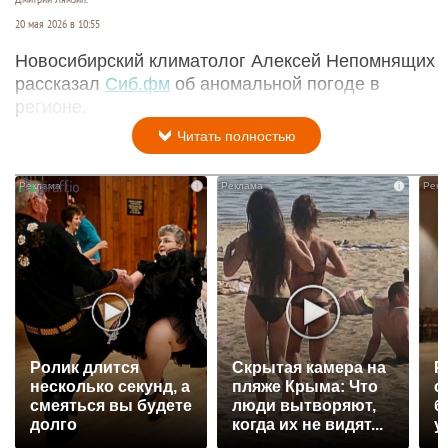
20 мая 2026 в 10:55
Новосибирский климатолог Алексей Непомнящих
рассказал
Сиб.фм
об аномальной погоде в
регионе.
Читать полностью
i
i
Ролик длится
Скрытая камера на
Р
несколько секунд, а
пляже Крыма: Что
с
смеяться вы будете
люди вытворяют,
б
долго
когда их не видят...
у