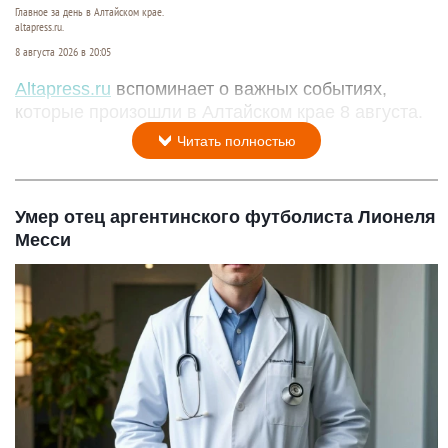
Главное за день в Алтайском крае.
altapress.ru.
8 августа 2026 в 20:05
Altapress.ru
вспоминает о важных событиях,
которые произошли в Алтайском крае 8 августа.
Читать полностью
Умер отец аргентинского футболиста Лионеля
Месси