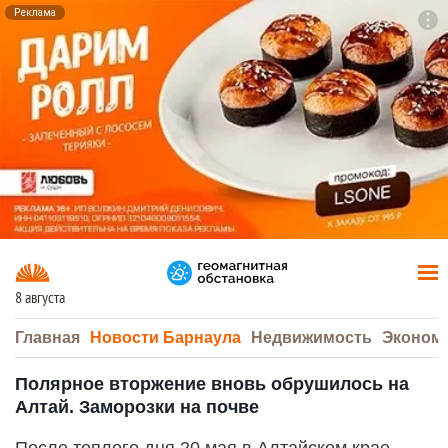
Реклама
To
F7
8 августа
Главная
Новости Барнаула
Недвижимость
Эконом
Полярное вторжение вновь обрушилось на
Алтай. Заморозки на почве
После теплого дня 20 мая в Алтайском крае