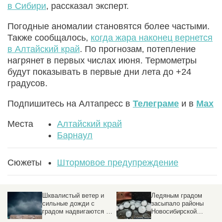
в Сибири
, рассказал эксперт.
Погодные аномалии становятся более частыми.
Также сообщалось,
когда жара наконец вернется
в Алтайский край
. По прогнозам, потепление
нагрянет в первых числах июня. Термометры
будут показывать в первые дни лета до +24
градусов.
Подпишитесь на Алтапресс в
Телеграме
и в
Max
Места
Алтайский край
Барнаул
Сюжеты
Штормовое предупреждение
Шквалистый ветер и
Ледяным градом
сильные дожди с
засыпало районы
градом надвигаются на
Новосибирской
Алтай
области. Видео