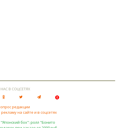
 НАС В СОЦСЕТЯХ
вопрос редакции
 рекламу на сайте и в соцсетях
 "Японский бох": ролл "Бонито
подарок при заказе от 2000 руб.