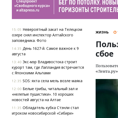
Невероятный закат на Телецком
15:05
ЖИЗНЬ
озере снял инспектор Алтайского
заповедника. Фото
Поль
День 1627-й. Самое важное к 9
14:35
сбое
августа
Экс-мэр Владивостока строит
13:40
Пользовате
курорт там, где Лапландия встречается
«Лента.ру»
с Японскими Альпами
SOS: яхта села мель возле маяка
12:35
Белые грибы, читальный зал и
12:00
«нелепые пушистики». 10 хороших
новостей августа на Алтае
Обладатель кубка Стэнли стал
11:35
игроком новосибирской «Сибири»