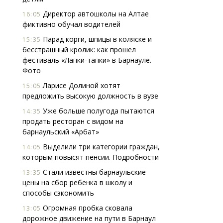
Директор автошколы на Алтае
16:05
фиктивно обучал водителей
Парад корги, шпицы в коляске и
15:35
бесстрашный кролик: как прошел
фестиваль «Лапки-тапки» в Барнауле.
Фото
Ларисе Долиной хотят
15:05
предложить высокую должность в вузе
Уже больше полугода пытаются
14:35
продать ресторан с видом на
барнаульский «Арбат»
Выделили три категории граждан,
14:05
которым повысят пенсии. Подробности
Стали известны барнаульские
13:35
цены на сбор ребенка в школу и
способы сэкономить
Огромная пробка сковала
13:05
дорожное движение на пути в Барнаул