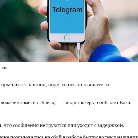
м новые берега. Гендиректор
Двухуровневые номера и в
лищной инициативы» Юрий
Каким будет новый бутик
лов — о том, как девелоперу
«Белкур» в Белокурихе
ram.
ваться на плаву, когда рынок
рмит
ДОМА И КВАРТИРЫ
тормозит страшно», поделились пользователи.
ОИТЕЛЬСТВО
ложение заметно сбоит», — говорят юзеры, сообщает Baza.
, что сообщения не грузятся или уходят с задержкой.
ияне пожаловались на сбой в работе беспроводных наушни