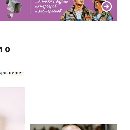
 о
бря,
пишет