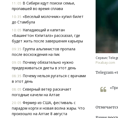
В Сибири идут поиски семьи,
11:05
пропавшей во время сплава
«Веселый молочник» купил билет
10:35
до Стамбула
Нападающий и капитан
10:05
«Вашингтон Кэпиталз» рассказал, где
будет жить после завершения карьеры
Ище
Группа альпинистов пропала
09:35
«Жи
после восхождения на пик
Гати
Сервис Teleg
оста
Почему обязательно нужно
09:05
Pixabay.com
што
придерживаться диеты в этот день
Telegram «
СТР
Почему нельзя ругаться с врачами
08:35
в этот день
«При
Северный ветер раскачает
08:05
погодные качели на Алтае
Фермер из США, фестиваль с
20:05
Отмечается
парадом корги и новая волна жары. Что
произошло на Алтае 8 августа
Ранее
росс