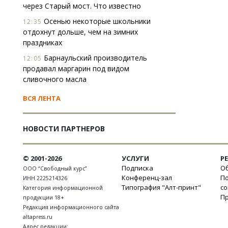
через Старый мост. Что известно
Осенью некоторые школьники
12:35
отдохнут дольше, чем на зимних
праздниках
Барнаульский производитель
12:05
продавал маргарин под видом
сливочного масла
ВСЯ ЛЕНТА
НОВОСТИ ПАРТНЕРОВ
© 2001-2026
УСЛУГИ
Р
Подписка
Об
ООО “Свободный курс”
Конференц-зал
П
ИНН 2225214326
Типография "Алт-принт"
с
Категория информационной
П
продукции 18+
Редакция информационного сайта
altapress.ru
Адрес редакции: