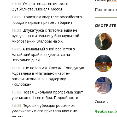
Умер отец аргентинского
19:35
футболиста Лионеля Месси
Подпишитес
В элитном квартале российского
19:05
города накрыли притон-лабиринт
СМОТРИТЕ
Штукатурка с потолка едва не
18:35
рухнула на жительницу барнаульской
многоэтажки. Жалобы на УК
Аномальный зной вернется в
18:05
Алтайский край и задержится на
несколько дней
«Не позорься, Олеся». Соведущую
17:35
Журавлева в «Натальной карте»
раскритиковали за поддержку
«Колобка»
Новая школьная программа ждет
17:05
учеников с 1 сентября. Подробности
Сюжет:
Педофил убеждал россиянок
16:35
умалчивать о его приставаниях к их
Чтобы сооб
детям