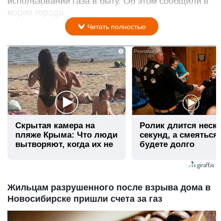
использовании газа в быту. Об этом сообщили в
мэрии города.
Читать полностью
i
Скрытая камера на
Ролик длится неск
пляже Крыма: Что люди
секунд, а смеяться
вытворяют, когда их не
будете долго
видят...
Жильцам разрушенного после взрыва дома в
Новосибирске пришли счета за газ