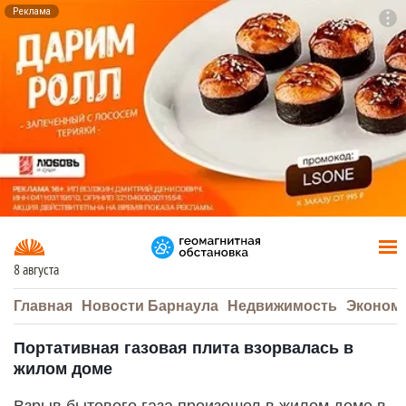
Реклама
To
F7
8 августа
Главная
Новости Барнаула
Недвижимость
Эконом
Портативная газовая плита взорвалась в
жилом доме
Взрыв бытового газа произошел в жилом доме в