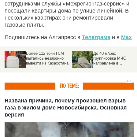
сотрудниками службы «Межрегионгаз-сервис» и
посещали квартиры дома по улице Линейной. В
нескольких квартирах они ремонтировали
газовые плиты.
Подпишитесь на Алтапресс в
Телеграме
и в
Max
Более 112 тонн ГСМ
До 40 м/сек:
пытались незаконно
группировка МЧС
вывезти из Казахстана
направлена в
пострадавшие от
урагана районы на
Алтае
ПО ТЕМЕ:
Названа причина, почему произошел взрыв
газа в жилом доме Новосибирска. Основная
версия