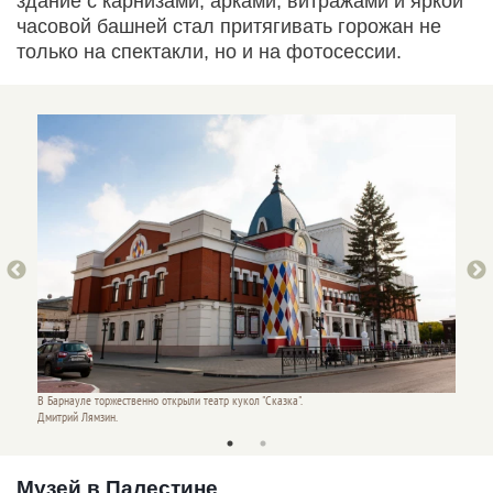
здание с карнизами, арками, витражами и яркой
часовой башней стал притягивать горожан не
только на спектакли, но и на фотосессии.
В Барнауле торжественно открыли театр кукол "Сказка".
В Барна
Дмитрий Лямзин.
Дмитри
Музей в Палестине