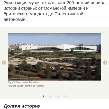
Экспозиция музея охватывает 200-летний период
истории страны: от Османской империи и
британского мандата до Палестинской
автономии.
Музей Палестины в Бирзейте.
YouTube-канал Palestinian Museum.
Музей П
YouTube
Долгая история