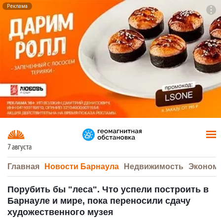
Реклама
To
F7
7 августа
Главная
Новости Барнаула
Недвижимость
Эконом
Порубить бы "леса". Что успели построить в
Барнауле и мире, пока переносили сдачу
художественного музея