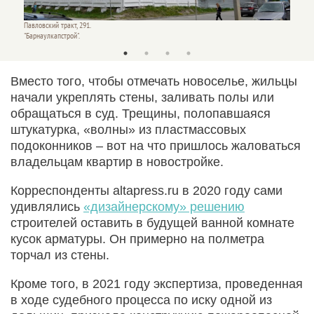
Павловский тракт, 291.
Новостр
"Барнаулкапстрой".
Ирина 
Вместо того, чтобы отмечать новоселье, жильцы
начали укреплять стены, заливать полы или
обращаться в суд. Трещины, полопавшаяся
штукатурка, «волны» из пластмассовых
подоконников – вот на что пришлось жаловаться
владельцам квартир в новостройке.
Корреспонденты altapress.ru в 2020 году сами
удивлялись
«дизайнерскому» решению
строителей оставить в будущей ванной комнате
кусок арматуры. Он примерно на полметра
торчал из стены.
Кроме того, в 2021 году экспертиза, проведенная
в ходе судебного процесса по иску одной из