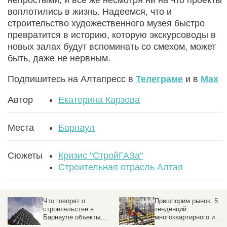
воплотились в жизнь. Надеемся, что и
строительство художественного музея быстро
превратится в историю, которую экскурсоводы в
новых залах будут вспоминать со смехом, может
быть, даже не нервным.
Подпишитесь на Алтапресс в
Телеграме
и в
Max
Автор
Екатерина Карзова
Места
Барнаул
Сюжеты
Кризис "СтройГАЗа"
Строительная отрасль Алтая
Пришпорим рынок. 5
Как застройщикам
тенденций
предлагают бороться с
многоквартирного и
потребительским
индивидуального
экстремизмом