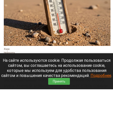
Жара
Нейросети
7 августа 2026 в 06:20
На сайте используются cookie. Продолжая пользоваться
сайтом, вы соглашаетесь на использование cookie,
Грядущий «супер-Эль-Ниньо» может стать самым
которые мы используем для удобства пользования
сильным за последнюю тысячу лет и привести к
сайтом и повышения качества рекомендаций.
Подробнее
.
экстремальным погодным аномалиям по всему
Принять
миру. Ученый заявил, что это может стать самым
серьезным климатическим событием со времен
изобретения печатного станка.
Читать полностью