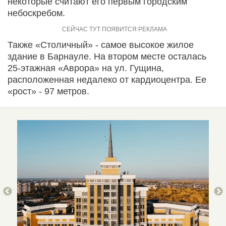
некоторые считают его первым городским
небоскребом.
Также «Столичный» - самое высокое жилое
здание в Барнауле. На втором месте осталась
25-этажная «Аврора» на ул. Гущина,
расположенная недалеко от кардиоцентра. Ее
«рост» - 97 метров.
ЖК «Ст