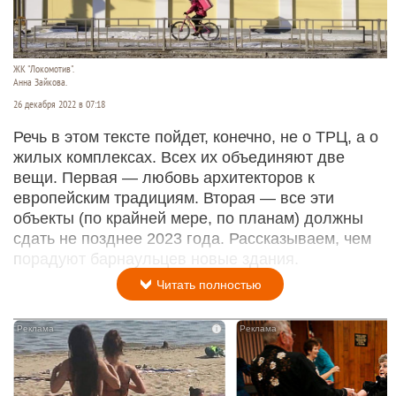
ЖК "Локомотив".
Анна Зайкова.
26 декабря 2022 в 07:18
Речь в этом тексте пойдет, конечно, не о ТРЦ, а о
жилых комплексах. Всех их объединяют две
вещи. Первая — любовь архитекторов к
европейским традициям. Вторая — все эти
объекты (по крайней мере, по планам) должны
сдать не позднее 2023 года. Рассказываем, чем
порадуют барнаульцев новые здания.
Читать полностью
i