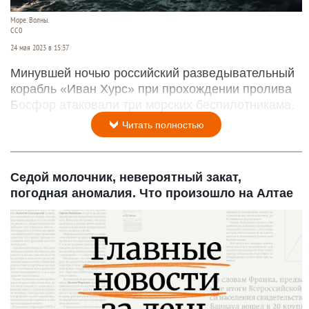
Море. Волны.
СС0
24 мая 2023 в 15:37
Минувшей ночью российский разведывательный
корабль «Иван Хурс» при прохождении пролива
Босфор атаковали три морских беспилотникама.
Читать полностью
Седой молочник, невероятный закат,
погодная аномалия. Что произошло на Алтае