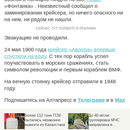
«Фонтанка» . Неизвестный сообщил о
заминировании крейсера, но ничего опасного ни
на нем, ни рядом не нашли.
Эвакуацию не проводили.
24 мая 1900 года
крейсер «Аврора» впервые
спустили на воду
. С тех пор корабль успел
поучаствовать в морских сражениях, стать
символом революции и первым кораблем ВМФ.
На вечную стоянку крейсер отправили в 1948
году.
Подпишитесь на Алтапресс в
Телеграме
и в
Max
Более 112 тонн ГСМ
До 40 м/сек:
пытались незаконно
группировка МЧС
вывезти из Казахстана
направлена в
пострадавшие от