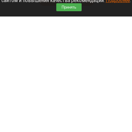
сайтом и повышения качества рекомендаций.
Подробнее
.
Читать полностью
Принять
Москвичей призвали оставаться дома
Экран телефона
Шедеврум/Altapress.ru
9 августа 2026 в 17:46
Беспилотная опасность объявлена на территории