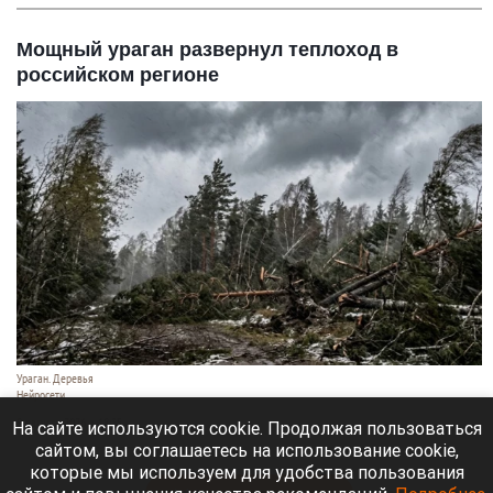
Мощный ураган развернул теплоход в
российском регионе
Ураган. Деревья
Нейросети
9 августа 2026 в 18:35
На сайте используются cookie. Продолжая пользоваться
сайтом, вы соглашаетесь на использование cookie,
Мощный ураган бушует в Самарской области.
которые мы используем для удобства пользования