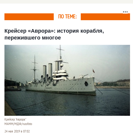
урагана районы на
Алтае
ПО ТЕМЕ:
Крейсер «Аврора»: история корабля,
пережившего многое
Крейсер "Аврора"
МАММ/МДФ/russfoto
24 мая 2019 в 07:02