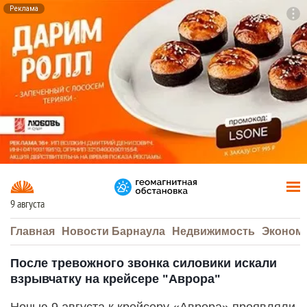
Реклама
To
F7
9 августа
Главная
Новости Барнаула
Недвижимость
Эконом
После тревожного звонка силовики искали
взрывчатку на крейсере "Аврора"
Ночью 9 августа к крейсеру «Аврора» проявляли