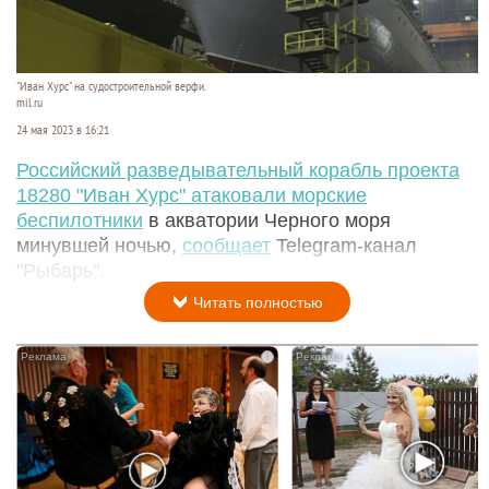
"Иван Хурс" на судостроительной верфи.
mil.ru
24 мая 2023 в 16:21
Российский разведывательный корабль проекта
18280 "Иван Хурс" атаковали морские
беспилотники
в акватории Черного моря
минувшей ночью,
сообщает
Telegram-канал
"Рыбарь".
Читать полностью
i