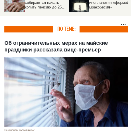
собираются начать
инопланетян «формой
копить пенсию до 25
мракобесия»
лет
ПО ТЕМЕ:
Об ограничительных мерах на майские
праздники рассказала вице-премьер
Пенсионер. Коронавирус.