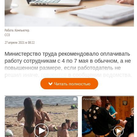
Работа. Компьютер.
СС0
27 апреля 2021 в 08:22
Министерство труда рекомендовало оплачивать
работу сотрудникам с 4 по 7 мая в обычном, а не
повышенном размере, если работодатель не
решил иначе,
говорится
в сообщении ведомства.
Читать полностью
i