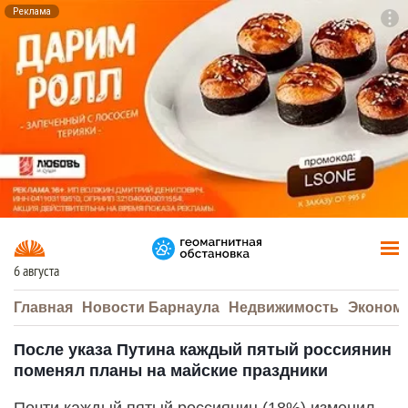
Реклама
To
F7
6 августа
Главная
Новости Барнаула
Недвижимость
Эконом
После указа Путина каждый пятый россиянин
поменял планы на майские праздники
Почти каждый пятый россиянин (18%) изменил