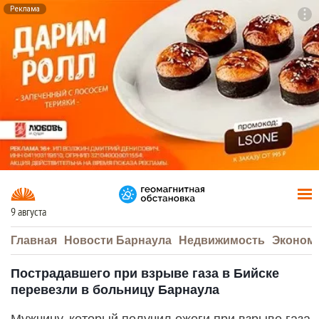
Реклама
To
F7
9 августа
Главная
Новости Барнаула
Недвижимость
Эконом
Пострадавшего при взрыве газа в Бийске
перевезли в больницу Барнаула
Мужчину, который получил ожоги при взрыве газа