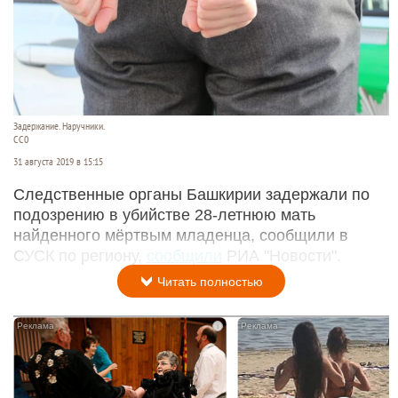
Задержание. Наручники.
СС0
31 августа 2019 в 15:15
Следственные органы Башкирии задержали по
подозрению в убийстве 28-летнюю мать
найденного мёртвым младенца, сообщили в
СУСК по региону,
сообщили
РИА "Новости".
Читать полностью
i