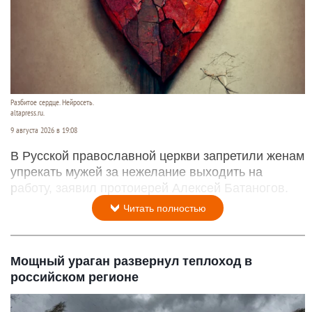
Разбитое сердце. Нейросеть.
altapress.ru.
9 августа 2026 в 19:08
В Русской православной церкви запретили женам
упрекать мужей за нежелание выходить на
работу, заявил протоиерей Алексей Батаногов.
Читать полностью
Мощный ураган развернул теплоход в
российском регионе