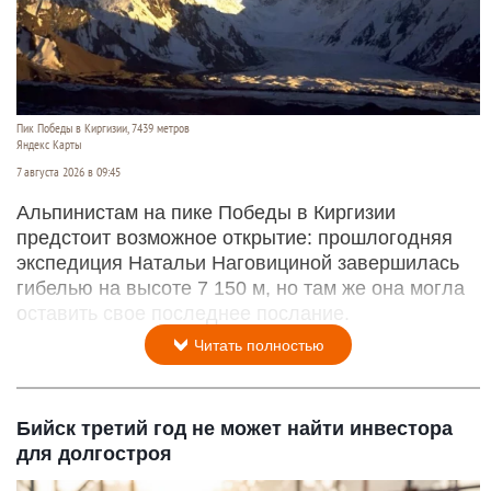
Пик Победы в Киргизии, 7439 метров
Яндекс Карты
7 августа 2026 в 09:45
Альпинистам на пике Победы в Киргизии
предстоит возможное открытие: прошлогодняя
экспедиция Натальи Наговициной завершилась
гибелью на высоте 7 150 м, но там же она могла
оставить свое последнее послание.
Читать полностью
Бийск третий год не может найти инвестора
для долгостроя