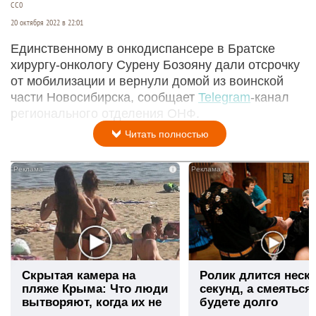
СС0
20 октября 2022 в 22:01
Единственному в онкодиспансере в Братске
хирургу-онкологу Сурену Бозояну дали отсрочку
от мобилизации и вернули домой из воинской
части Новосибирска, сообщает
Telegram
-канал
регионального отделения ОНФ.
Читать полностью
i
Скрытая камера на
Ролик длится неск
пляже Крыма: Что люди
секунд, а смеяться
вытворяют, когда их не
будете долго
видят...