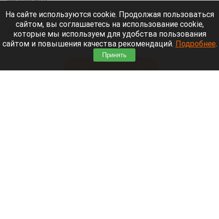
6 августа 2026 в 21:40
На сайте используются cookie. Продолжая пользоваться
сайтом, вы соглашаетесь на использование cookie,
Детская горбольница Рубцовска и фельдшерско-
которые мы используем для удобства пользования
акушерские пункты Алтайского края получили
сайтом и повышения качества рекомендаций.
Подробнее
.
пять новых машин.
Принять
Читать полностью
В Барнауле на этапах Кубка России по
шахматам прошли шесть туров