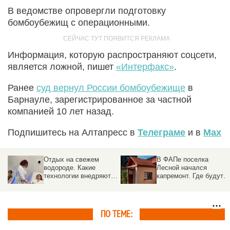
В ведомстве опровергли подготовку
бомбоубежищ с операционными.
Информация, которую распространяют соцсети,
является ложной, пишет
«Интерфакс»
.
Ранее
суд вернул России бомбоубежище
в
Барнауле, зарегистрированное за частной
компанией 10 лет назад.
Подпишитесь на Алтапресс в
Телеграме
и в
Max
Отдых на свежем
В ФАПе поселка
водороде. Какие
Лесной начался
технологии внедряют в
капремонт. Где будут
санаториях Белокурихи
принимать врачи
ПО ТЕМЕ: