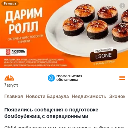
Реклама
To
F7
7 августа
Главная
Новости Барнаула
Недвижимость
Эконом
Появились сообщения о подготовке
бомбоубежищ с операционными
СМИ сообщили о том, что в столичных больницах