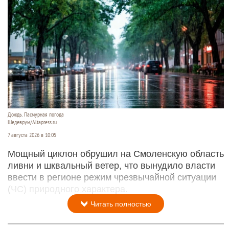
Дождь. Пасмурная погода
Шедеврум/Altapress.ru
7 августа 2026 в 10:05
Мощный циклон обрушил на Смоленскую область
ливни и шквальный ветер, что вынудило власти
ввести в регионе режим чрезвычайной ситуации
(ЧС) природного характера.
Читать полностью