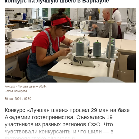
конкурс на лучшую швею в Барнауле
Конкурс «Лучшая швея— 2024».
Софья Комарова
30 мая 2024 в 07:50
Конкурс «Лучшая швея» прошел 29 мая на базе
Академии гостеприимства. Съехались 19
участников из разных регионов СФО. Что
чувствовали конкурсанты и что шили — в
фоторепортаже altapress.ru.