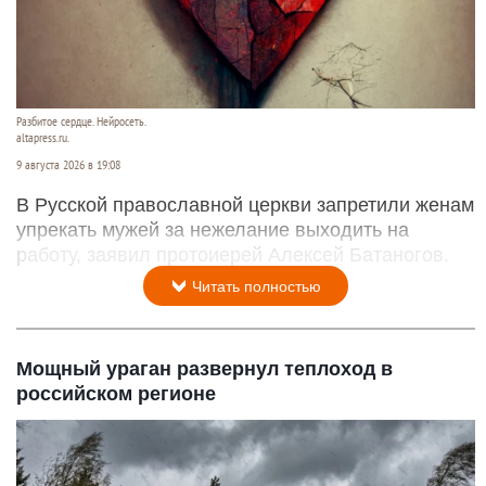
Разбитое сердце. Нейросеть.
altapress.ru.
9 августа 2026 в 19:08
В Русской православной церкви запретили женам
упрекать мужей за нежелание выходить на
работу, заявил протоиерей Алексей Батаногов.
Читать полностью
Мощный ураган развернул теплоход в
российском регионе