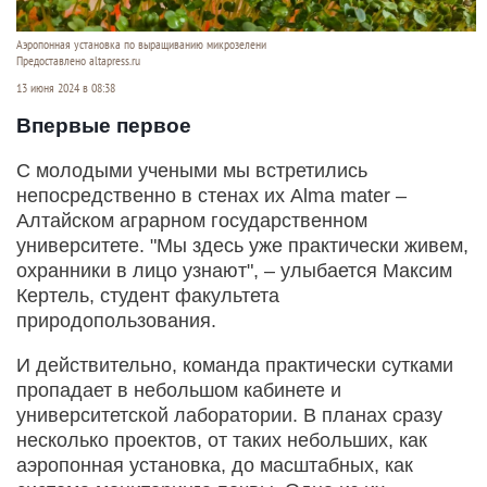
Аэропонная установка по выращиванию микрозелени
Предоставлено altapress.ru
13 июня 2024 в 08:38
Впервые первое
С молодыми учеными мы встретились
непосредственно в стенах их Alma mater –
Алтайском аграрном государственном
университете. "Мы здесь уже практически живем,
охранники в лицо узнают", – улыбается Максим
Кертель, студент факультета
природопользования.
И действительно, команда практически сутками
пропадает в небольшом кабинете и
университетской лаборатории. В планах сразу
несколько проектов, от таких небольших, как
аэропонная установка, до масштабных, как