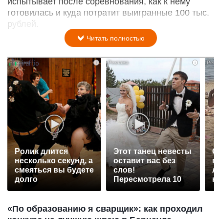
испытывает после соревнования, как к нему
готовилась и куда потратит выигранные 100 тыс.
рублей.
Читать полностью
i
i
Ролик длится
Этот танец невесты
С
несколько секунд, а
оставит вас без
п
смеяться вы будете
слов!
л
долго
Пересмотрела 10
к
раз
«По образованию я сварщик»: как проходил