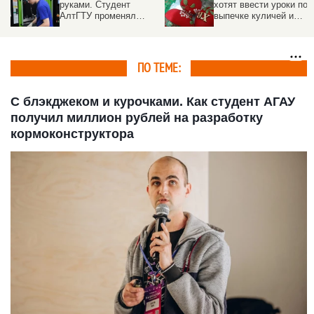
хотят ввести уроки по
на весенние каникулы.
выпечке куличей и
Даты
росписи пасхальных
ий
яиц
ПО ТЕМЕ:
С блэкджеком и курочками. Как студент АГАУ
получил миллион рублей на разработку
кормоконструктора