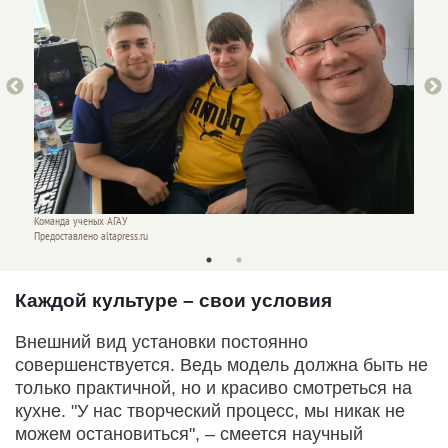
Команда ученых АГАУ
Команд
Предоставлено altapress.ru
Предост
Каждой культуре – свои условия
Внешний вид установки постоянно
совершенствуется. Ведь модель должна быть не
только практичной, но и красиво смотреться на
кухне. "У нас творческий процесс, мы никак не
можем остановиться", – смеется научный