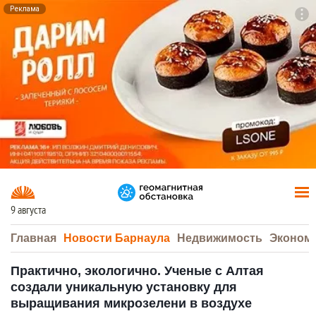
Реклама
To
F7
9 августа
Главная
Новости Барнаула
Недвижимость
Эконом
Практично, экологично. Ученые с Алтая
создали уникальную установку для
выращивания микрозелени в воздухе