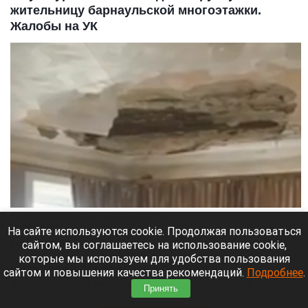
жительницу барнаульской многоэтажки.
Жалобы на УК
В барнаульской многоэтажке обвалилась штукатурка.
Скриншот видео
На сайте используются cookie. Продолжая пользоваться
сайтом, вы соглашаетесь на использование cookie,
8 августа 2026 в 18:35
которые мы используем для удобства пользования
Штукатурка обвалилась с потолка в
сайтом и повышения качества рекомендаций.
Подробнее
.
барнаульской квартире, расположенной в центре
Принять
города.