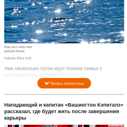
Вода, река, озеро, море.
Дмитрий Лямзин
9 августа 2026 в 11:05
Уже несколько суток идут поиски семьи с
восьмилетним ребенком.
Читать полностью
Нападающий и капитан «Вашингтон Кэпиталз»
рассказал, где будет жить после завершения
карьеры