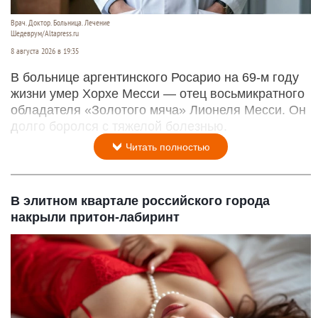
Врач. Доктор. Больница. Лечение
Шедеврум/Altapress.ru
8 августа 2026 в 19:35
В больнице аргентинского Росарио на 69-м году
жизни умер Хорхе Месси — отец восьмикратного
обладателя «Золотого мяча» Лионеля Месси. Он
долго боролся с тяжелой болезнью.
Читать полностью
В элитном квартале российского города
накрыли притон-лабиринт