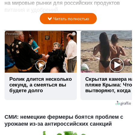
на мировые рынки для российских продуктов
питания и удобрений.
Читать полностью
i
Ролик длится несколько
Скрытая камера на
секунд, а смеяться вы
пляже Крыма: Что
будете долго
вытворяют, когда и
видят...
СМИ: немецкие фермеры боятся проблем с
урожаем из-за антироссийских санкций