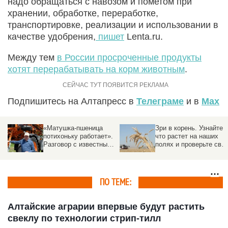
надо обращаться с навозом и пометом при
хранении, обработке, переработке,
транспортировке, реализации и использовании в
качестве удобрения,
пишет
Lenta.ru.
Между тем
в России просроченные продукты
хотят перерабатывать на корм животным
.
Подпишитесь на Алтапресс в
Телеграме
и в
Max
«Матушка-пшеница
Зри в корень. Узнайте,
потихоньку работает».
что растет на наших
Разговор с известным
полях и проверьте сво
фермером о хозяйстве,
ботаническое ай-кью
которое держится на
терпении и смекалке
ПО ТЕМЕ:
Алтайские аграрии впервые будут растить
свеклу по технологии стрип-тилл