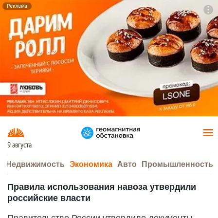
Реклама
To
F7
9 августа
а
Недвижимость
Экономика
Авто
Промышленность
Правила использования навоза утвердили
российские власти
Правительство России утвердило документы,