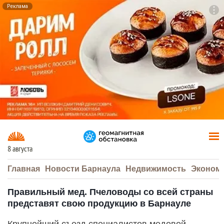
Реклама
To
F7
8 августа
Главная
Новости Барнаула
Недвижимость
Эконом
Правильный мед. Пчеловоды со всей страны
представят свою продукцию в Барнауле
Крупнейший съезд специалистов медовой