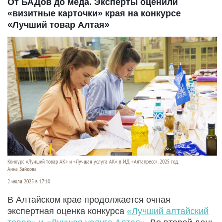
От БАДов до меда. Эксперты оценили
«визитные карточки» края на конкурсе
«Лучший товар Алтая»
Конкурс «Лучший товар АК» и «Лучшая услуга АК» в ИД «Алтапресс». 2025 год.
Анна Зайкова
2 июля 2025 в 17:10
В Алтайском крае продолжается очная
экспертная оценка конкурса
«Лучший алтайский