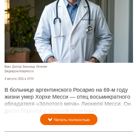
Врач. Доктор. Больница. Лечение
Шедеврум/Altapress.ru
8 августа 2026 в 19:35
В больнице аргентинского Росарио на 69-м году
жизни умер Хорхе Месси — отец восьмикратного
обладателя «Золотого мяча» Лионеля Месси. Он
долго боролся с тяжелой болезнью.
Читать полностью