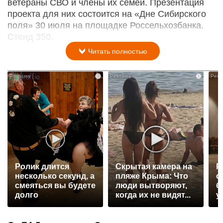
ветераны СВО и члены их семей. Презентация
проекта для них состоится на «Дне Сибирского
поля» 30 июля на площадке Россельхозбанка.
Стенд 350.
Читать полностью
i
i
Ролик длится
Скрытая камера на
Р
несколько секунд, а
пляже Крыма: Что
с
смеяться вы будете
люди вытворяют,
б
долго
когда их не видят...
у