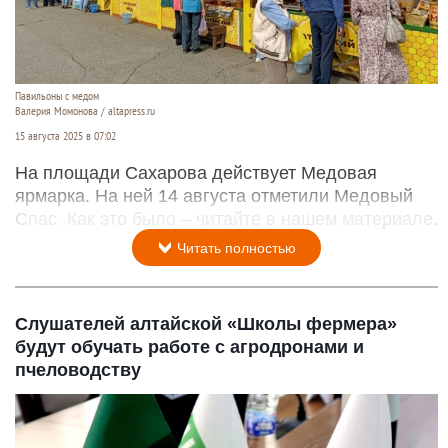
Павильоны с медом
Валерия Момонова / altapress.ru
15 августа 2025 в 07:02
На площади Сахарова действует Медовая
ярмарка. На ней 14 августа отметили Медовый
Спас. Как это было – читайте в нашем материале.
Читать полностью
Слушателей алтайской «Школы фермера»
будут обучать работе с агродронами и
пчеловодству