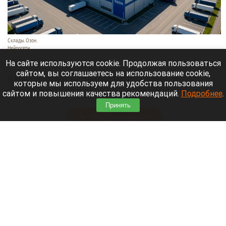
Склады. Озон.
Нейросети
6 августа 2026 в 22:00
На сайте используются cookie. Продолжая пользоваться
сайтом, вы соглашаетесь на использование cookie,
Банк работает в стандартном режиме, и
которые мы используем для удобства пользования
британские санкции не влияют на его
сайтом и повышения качества рекомендаций.
Подробнее
.
деятельность.
Принять
Читать полностью
Больница и медучреждения на Алтае
получили пять новых автомобилей