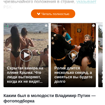
чрезвычайного положения в стране,
указывает
РБК.
Читать полностью
i
i
Скрытая камера на
Ролик длится
Э
пляже Крыма: Что
несколько секунд, а
о
люди вытворяют,
смеяться вы будете
с
когда их не видят...
долго
П
р
Каким был в молодости Владимир Путин —
фотоподборка