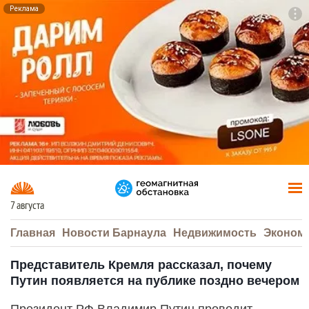
Реклама
To
F7
7 августа
Главная
Новости Барнаула
Недвижимость
Эконом
Представитель Кремля рассказал, почему
Путин появляется на публике поздно вечером
Президент РФ Владимир Путин проводит