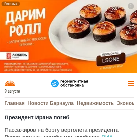
Реклама
To
F7
9 августа
Главная
Новости Барнаула
Недвижимость
Эконом
Президент Ирана погиб
Пассажиров на борту вертолета президента
Раиси считают погибшими, сообщает
РИА