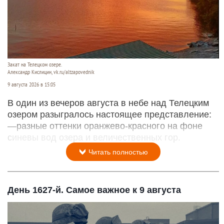
Закат на Телецком озере.
Александр Кислицин, vk.ru/altzapovednik
9 августа 2026 в 15:05
В один из вечеров августа в небе над Телецким
озером разыгралось настоящее представление:
—разные оттенки оранжево-красного на фоне
синевы вод озера и величественных гор.
Читать полностью
День 1627-й. Самое важное к 9 августа