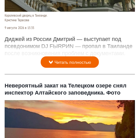
Королевский дворец в Таиланде.
Кристина Тарасова
9 августа 2026 в 15:35
Диджей из России Дмитрий — выступает под
псевдонимом DJ FЫRРИN — пропал в Таиланде
после возникновения проблем с документами.
Читать полностью
Невероятный закат на Телецком озере снял
инспектор Алтайского заповедника. Фото