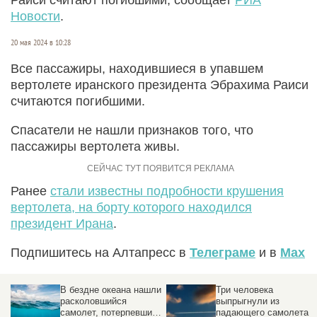
Новости
.
20 мая 2024 в 10:28
Все пассажиры, находившиеся в упавшем
вертолете иранского президента Эбрахима Раиси
считаются погибшими.
Спасатели не нашли признаков того, что
пассажиры вертолета живы.
Ранее
стали известны подробности крушения
вертолета, на борту которого находился
президент Ирана
.
Подпишитесь на Алтапресс в
Телеграме
и в
Max
В бездне океана нашли
Три человека
расколовшийся
выпрыгнули из
самолет, потерпевший
падающего самолета