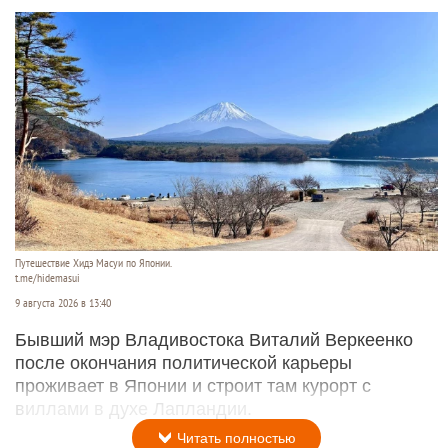
Путешествие Хидэ Масуи по Японии.
t.me/hidemasui
9 августа 2026 в 13:40
Бывший мэр Владивостока Виталий Веркеенко
после окончания политической карьеры
проживает в Японии и строит там курорт с
виллами в духе Лапландии.
Читать полностью