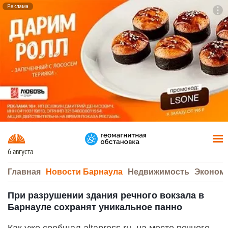
Реклама
To
F7
6 августа
Главная
Новости Барнаула
Недвижимость
Эконом
При разрушении здания речного вокзала в
Барнауле сохранят уникальное панно
Как уже сообщал altapress.ru, на месте речного