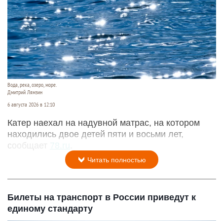
Вода, река, озеро, море.
Дмитрий Лямзин
6 августа 2026 в 12:10
Катер наехал на надувной матрас, на котором
находились двое детей пяти и восьми лет,
сообщает
78.ru
.
Читать полностью
Билеты на транспорт в России приведут к
единому стандарту