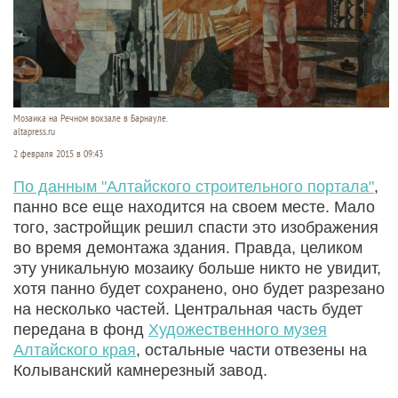
Мозаика на Речном вокзале в Барнауле.
altapress.ru
2 февраля 2015 в 09:43
По данным "Алтайского строительного портала"
,
панно все еще находится на своем месте. Мало
того, застройщик решил спасти это изображения
во время демонтажа здания. Правда, целиком
эту уникальную мозаику больше никто не увидит,
хотя панно будет сохранено, оно будет разрезано
на несколько частей. Центральная часть будет
передана в фонд
Художественного музея
Алтайского края
, остальные части отвезены на
Колыванский камнерезный завод.