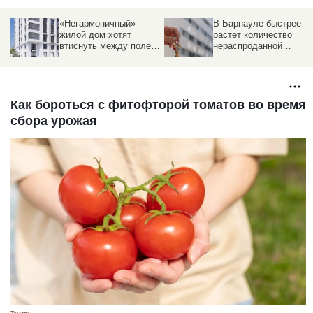
«Негармоничный»
В Барнауле быстрее
жилой дом хотят
растет количество
втиснуть между полем
нераспроданной
и другими постройками
«вторички», чем в
других крупных
городах России
Как бороться с фитофторой томатов во время
сбора урожая