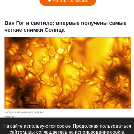
Читать полностью
Ван Гог и светило: впервые получены самые
четкие снимки Солнца
Солнце в мельчайших деталях.
nso.edu
6 августа 2026 в 10:50
На сайте используются cookie. Продолжая пользоваться
сайтом, вы соглашаетесь на использование cookie,