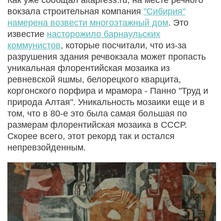
вокзала строительная компания
"Сибирия"
намерена возвести многоэтажный дом
. Это
известие
насторожило барнаульских
коммунистов
, которые посчитали, что из-за
разрушения здания речвокзала может пропасть
уникальная флорентийская мозаика из
ревневской яшмы, белорецкого кварцита,
коргонского порфира и мрамора - Панно "Труд и
природа Алтая". Уникальность мозаики еще и в
том, что в 80-е это была самая большая по
размерам флорентийская мозаика в СССР.
Скорее всего, этот рекорд так и остался
непревзойденным.