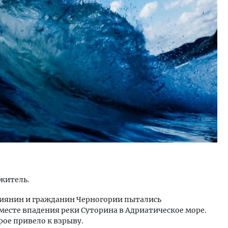
ость архитектурных идей.
Архитектурный код начин
еральный директор компании
земли. Мощение крупно
 — об эстетике городов,
плитами становится нов
дах в фасадах и развитии рынка
стандартом благоустрой
ОИТЕЛЬСТВО
СТРОИТЕЛЬСТВО
житель.
сиянин и гражданин Черногории пытались
есте впадения реки Суторина в Адриатическое море.
ое привело к взрыву.