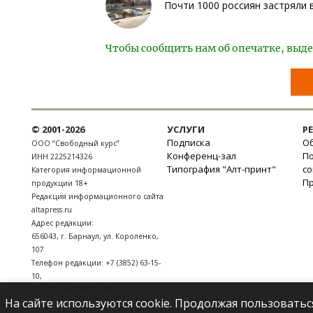
Почти 1000 россиян застряли 
Чтобы сообщить нам об опечатке, выде
© 2001-2026
УСЛУГИ
Р
Подписка
Об
ООО “Свободный курс”
Конференц-зал
П
ИНН 2225214326
Типография "Алт-принт"
с
Категория информационной
П
продукции 18+
Редакция информационного сайта
altapress.ru
Адрес редакции:
656043
,
г. Барнаул
,
ул. Короленко,
107
Телефон редакции:
+7 (3852) 63-15-
10
,
E-mail:
news@altapress.ru
На сайте используются cookie. Продолжая пользоватьс