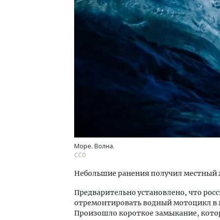
Ищем новые берега. Гендиректор
Смел
«Жилищной инициативы» Юрий
Ген
Гатилов — о том, как девелоперу
ЗИАС
оставаться на плаву, когда рынок
трен
штормит
СТР
СТРОИТЕЛЬСТВО
Море. Волна.
СС0
Небольшие ранения получил местный 
Предварительно установлено, что рос
отремонтировать водный мотоцикл в м
Произошло короткое замыкание, котор