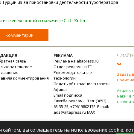
в Турции из-за приостановки деятельности туроператора
лите ее мышкой и нажмите Ctrl+Enter
Комментарии
ЕДАКЦИЯ
РЕКЛАМА
ЧИТАЙТЕ
ратная связь
Реклама на altapress.ru
ользовательское
Отдел рекламы в ТГ
оглашение
Рекомендательные
Задать 
равила комментирования
технологии
Прайс на
Подать объявление в газеты
Афиша
Акция от
Email подписка
маки" в 
Служба рекламы. Тел. (3852)
назовит
63-35-25, +79619802172. E-mail:
ads@altapress.ru
MAX
я сайтом, вы соглашаетесь на использование cookie, к