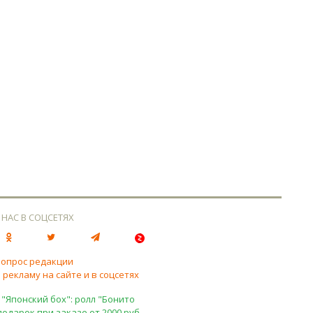
 НАС В СОЦСЕТЯХ
вопрос редакции
 рекламу на сайте и в соцсетях
 "Японский бох": ролл "Бонито
подарок при заказе от 2000 руб.