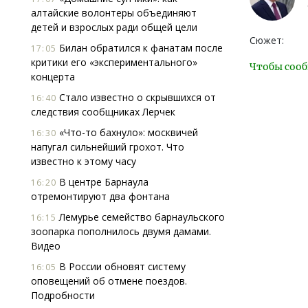
алтайские волонтеры объединяют
детей и взрослых ради общей цели
Сюжет:
Билан обратился к фанатам после
17:05
критики его «экспериментального»
Чтобы сооб
концерта
Стало известно о скрывшихся от
16:40
следствия сообщниках Лерчек
«Что-то бахнуло»: москвичей
16:30
напугал сильнейший грохот. Что
известно к этому часу
В центре Барнаула
16:20
отремонтируют два фонтана
Лемурье семейство барнаульского
16:15
зоопарка пополнилось двумя дамами.
Видео
В России обновят систему
16:05
оповещений об отмене поездов.
Подробности