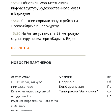
Обновили «хранительскую»
15:50
инфраструктуру Художественного музея
в Барнауле
Санкции сорвали запуск рейсов из
15:40
Новосибирска в Белокуриху
На Алтае установят 39-метровую
15:20
скульптуру праматери «Кадын». Видео
ВСЯ ЛЕНТА
НОВОСТИ ПАРТНЕРОВ
© 2001-2026
УСЛУГИ
Р
Подписка
Об
ООО “Свободный курс”
Конференц-зал
П
ИНН 2225214326
Типография "Алт-принт"
с
Категория информационной
П
продукции 18+
Редакция информационного сайта
altapress.ru
Адрес редакции: