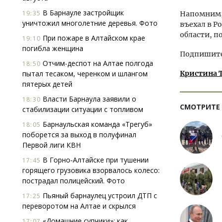
В Барнауле застройщик
19:35
Напомним,
уничтожил многолетние деревья. Фото
въехал в Р
области, по
При пожаре в Алтайском крае
19:10
погибла женщина
Подпишитес
Отчим-деспот на Алтае полгода
18:50
пытал тесаком, черенком и шлангом
Кристина 
пятерых детей
Власти Барнаула заявили о
18:30
СМОТРИТЕ
стабилизации ситуации с топливом
Барнаульская команда «Трегуб»
18:05
поборется за выход в полуфинал
Первой лиги КВН
В Горно-Алтайске при тушении
17:45
горящего грузовика взорвалось колесо:
пострадал полицейский. Фото
Пьяный барнаулец устроил ДТП с
17:25
переворотом на Алтае и скрылся
«Домашние супчики»: как
17:07