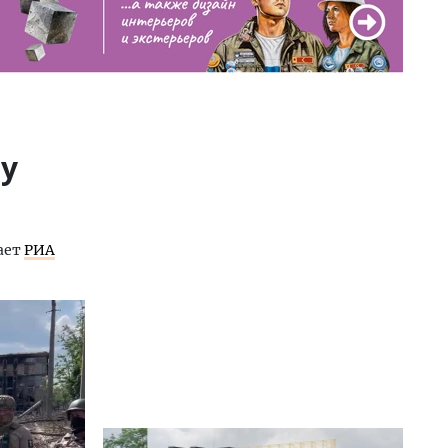
ну
ает
РИА