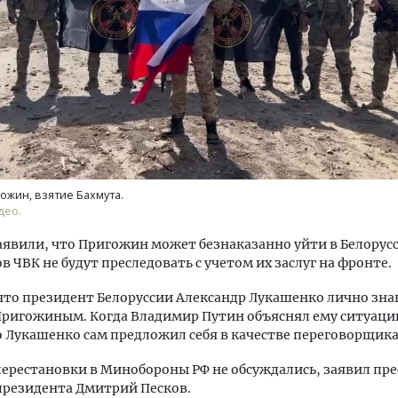
м новые берега. Гендиректор
Архитектурный код начин
лищной инициативы» Юрий
земли. Мощение крупно
лов — о том, как девелоперу
плитами становится нов
ожин, взятие Бахмута.
ваться на плаву, когда рынок
стандартом благоустрой
део.
рмит
СТРОИТЕЛЬСТВО
аявили, что Пригожин может безнаказанно уйти в Белорус
ОИТЕЛЬСТВО
ов ЧВК не будут преследовать с учетом их заслуг на фронте.
что президент Белоруссии Александр Лукашенко лично зна
ригожиным. Когда Владимир Путин объяснял ему ситуацию
о Лукашенко сам предложил себя в качестве переговорщика
ерестановки в Минобороны РФ не обсуждались, заявил пре
президента Дмитрий Песков.