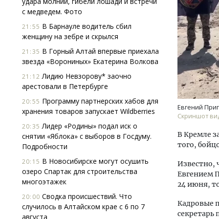
удара молнии, гибели лошади и встречи
с медведем. Фото
В Барнауле водитель сбил
21:55
женщину на зебре и скрылся
В Горный Алтай впервые приехала
21:35
звезда «Ворониных» Екатерина Волкова
Лидию Невзорову* заочно
21:12
Смелость архитектурных идей.
Ище
арестовали в Петербурге
Генеральный директор компании
«Жи
Программу партнерских хабов для
20:55
ЗИАС — об эстетике городов,
Гати
Евгений Приг
хранения товаров запускает Wildberries
трендах в фасадах и развитии рынка
оста
Скриншот ви
што
Лидер «Родины» подал иск о
20:35
СТРОИТЕЛЬСТВО
В Кремле з
снятии «Яблока» с выборов в Госдуму.
СТР
того, бойц
Подробности
В Новосибирске могут осушить
20:15
Известно, 
озеро Спартак для строительства
Евгением П
многоэтажек
24 июня, т
Сводка происшествий. Что
20:00
Кадровые п
случилось в Алтайском крае с 6 по 7
секретарь 
августа