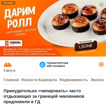
Реклама
To
F7
8 августа
Главная
Новости Барнаула
Недвижимость
Эконом
Принудительно «чипировать» часто
отдыхающих за границей чиновников
предложили в ГД