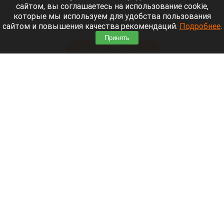
сайтом, вы соглашаетесь на использование cookie,
Синоптики предупреждают, что с 9 по 13 августа
которые мы используем для удобства пользования
Алтайский край местами накроет аномальный
сайтом и повышения качества рекомендаций.
Подробнее
.
зной.
Принять
Читать полностью
Штукатурка с потолка едва не рухнула на
жительницу барнаульской многоэтажки.
Жалобы на УК