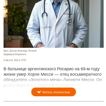
Врач. Доктор. Больница. Лечение
Шедеврум/Altapress.ru
8 августа 2026 в 19:35
В больнице аргентинского Росарио на 69-м году
жизни умер Хорхе Месси — отец восьмикратного
обладателя «Золотого мяча» Лионеля Месси. Он
долго боролся с тяжелой болезнью.
Читать полностью