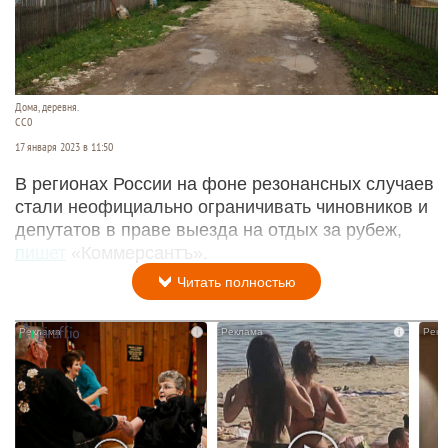
Дома, деревня.
СС0
17 января 2023 в 11:50
В регионах России на фоне резонансных случаев
стали неофициально ограничивать чиновников и
депутатов в праве выезда на отдых за рубеж,
пишет
«Коммерсантъ».
Читать полностью
i
i