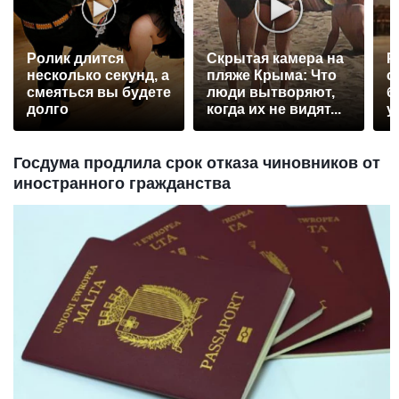
Ролик длится
Скрытая камера на
Р
несколько секунд, а
пляже Крыма: Что
с
смеяться вы будете
люди вытворяют,
б
долго
когда их не видят...
у
Госдума продлила срок отказа чиновников от
иностранного гражданства