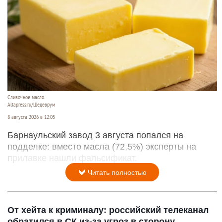
Сливочное масло.
Altapress.ru/Шедеврум
8 августа 2026 в 12:05
Барнаульский завод 3 августа попался на
подделке: вместо масла (72,5%) эксперты на
прилавке нашли фальсификат.
Читать полностью
От хейта к криминалу: российский телеканал
обратился в СК из-за угроз в сторону