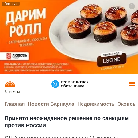
Реклама
To
F7
8 августа
Главная
Новости Барнаула
Недвижимость
Эконом
Принято неожиданное решение по санкциям
против России
США временно сняли санкции с 11 крупных