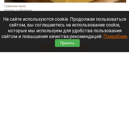
Сливочное масло.
Altapress.ru/Шедеврум
8 августа 2026 в 12:05
На сайте используются cookie. Продолжая пользоваться
сайтом, вы соглашаетесь на использование cookie,
Барнаульский завод 3 августа попался на
которые мы используем для удобства пользования
подделке: вместо масла (72,5%) эксперты на
сайтом и повышения качества рекомендаций.
Подробнее
.
прилавке нашли фальсификат.
Принять
Читать полностью
Российские банки расширят перечень причин
для блокировки переводов