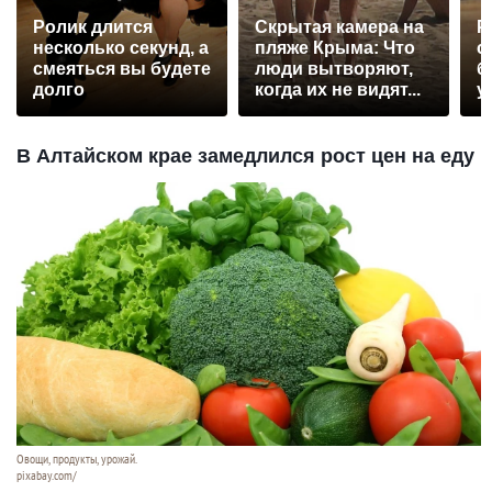
Ролик длится
Скрытая камера на
Р
несколько секунд, а
пляже Крыма: Что
с
смеяться вы будете
люди вытворяют,
б
долго
когда их не видят...
у
В Алтайском крае замедлился рост цен на еду
Овощи, продукты, урожай.
pixabay.com/