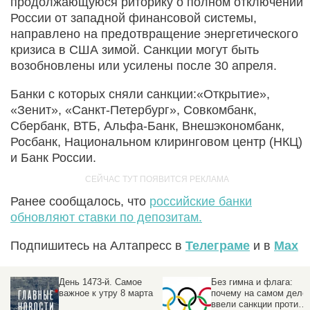
продолжающуюся риторику о полном отключении
России от западной финансовой системы,
направлено на предотвращение энергетического
кризиса в США зимой. Санкции могут быть
возобновлены или усилены после 30 апреля.
Банки с которых сняли санкции:«Открытие»,
«Зенит», «Санкт-Петербург», Совкомбанк,
Сбербанк, ВТБ, Альфа-Банк, Внешэкономбанк,
Росбанк, Национальном клиринговом центр (НКЦ)
и Банк России.
Ранее сообщалось, что
российские банки
обновляют ставки по депозитам.
Подпишитесь на Алтапресс в
Телеграме
и в
Max
День 1473-й. Самое
Без гимна и флага:
та
важное к утру 8 марта
почему на самом деле
ввели санкции против