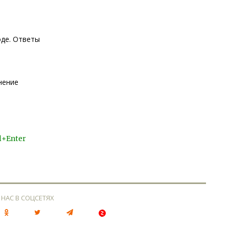
оде. Ответы
нение
l+Enter
 НАС В СОЦСЕТЯХ