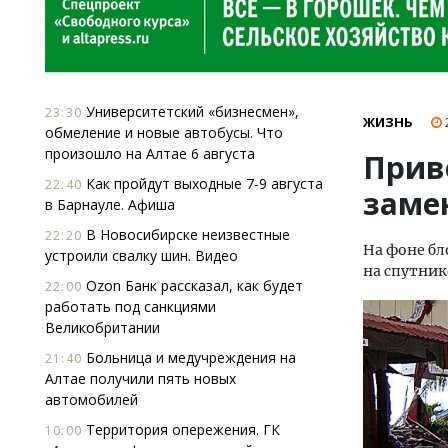
Университетский «бизнесмен»,
23:30
ЖИЗНЬ
обмеление и новые автобусы. Что
произошло на Алтае 6 августа
Прив
Как пройдут выходные 7-9 августа
22:40
заме
в Барнауле. Афиша
В Новосибирске неизвестные
22:20
На фоне бл
устроили свалку шин. Видео
на спутни
Ozon Банк рассказал, как будет
22:00
работать под санкциями
Великобритании
Больница и медучреждения на
21:40
Алтае получили пять новых
автомобилей
Территория опережения. ГК
10:00