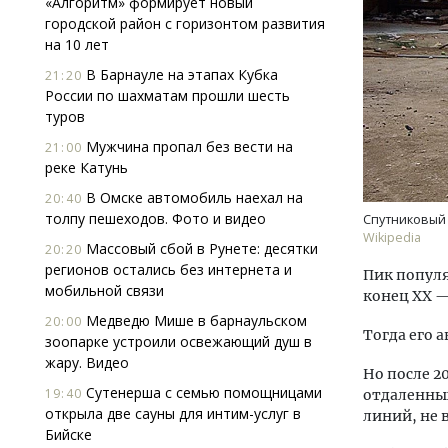
«Алгоритм» формирует новый
городской район с горизонтом развития
на 10 лет
В Барнауле на этапах Кубка
21:20
России по шахматам прошли шесть
туров
Мужчина пропал без вести на
21:00
реке Катунь
Архи
зем
В Омске автомобиль наехал на
20:40
пли
толпу пешеходов. Фото и видео
Спутниковый 
ста
Wikipedia
Массовый сбой в Рунете: десятки
20:20
СТР
регионов остались без интернета и
Пик популя
мобильной связи
конец XX —
Медведю Мише в барнаульском
20:00
Тогда его 
зоопарке устроили освежающий душ в
жару. Видео
Но после 2
Сутенерша с семью помощницами
19:40
отдаленных
открыла две сауны для интим-услуг в
линий, не 
Бийске