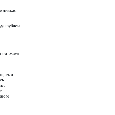
е низкая
490 рублей
Илон Маск.
бщать о
сь
ь с
е
ммном