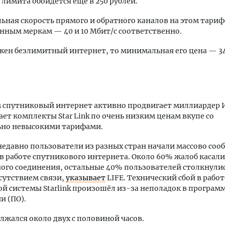
о лимита обойдется еще в 250 рублей.
ьная скорость прямого и обратного каналов на этом тариф
нным меркам — 40 и 10 Мбит/с соответственно.
жен безлимитный интернет, то минимальная его цена — 3
 спутниковый интернет активно продвигает миллиардер 
ает комплекты Star Link по очень низким ценам вкупе со
ьно невысокими тарифами.
недавно пользователи из разных стран начали массово соо
в работе спутникового интернета. Около 60% жалоб касали
ого соединения, остальные 40% пользователей столкнулис
сутствием связи,
указывает
LIFE. Технический сбой в работ
й системы Starlink произошёл из-за неполадок в програ
и (ПО).
лжался около двух с половиной часов.