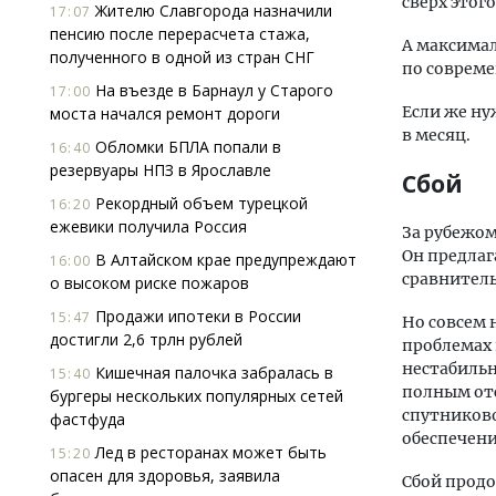
сверх этог
Жителю Славгорода назначили
17:07
пенсию после перерасчета стажа,
А максимал
полученного в одной из стран СНГ
по совреме
На въезде в Барнаул у Старого
17:00
Если же ну
моста начался ремонт дороги
в месяц.
Обломки БПЛА попали в
16:40
резервуары НПЗ в Ярославле
Сбой
Рекордный объем турецкой
16:20
ежевики получила Россия
За рубежом
Он предлаг
В Алтайском крае предупреждают
16:00
сравнител
о высоком риске пожаров
Продажи ипотеки в России
15:47
Но совсем 
достигли 2,6 трлн рублей
проблемах 
нестабильн
Кишечная палочка забралась в
15:40
полным от
бургеры нескольких популярных сетей
спутниково
фастфуда
обеспечени
Лед в ресторанах может быть
15:20
опасен для здоровья, заявила
Сбой продо