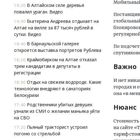
Мобильный 
В Алтайском селе деревья
19:20
повалил ураган. Видео
Поставщик
Екатерина Андреева отдыхает на
глобальный
19:00
Алтае на вилле за 87 тысяч рублей в
блокировок
сутки. Видео
регулярной
В барнаульской галерее
18:40
По подсчет
откроется выставка портретов Рублева
спутниково
Крайизбирком на Алтае отказал
18:20
Важно
трем кандидатам в депутаты в
регистрации
И нет ника
Отдых на свежем водороде. Какие
18:00
городах и 
технологии внедряют в санаториях
она «в мен
Белокурихи
Родственники убитых девушек
17:40
Нюанс
узнали из СМИ о желании маньяка уйти
на СВО
Стоимость 
Пьяный тракторист устроил
17:20
на сайте 
погоню со стрельбой
тариф стои