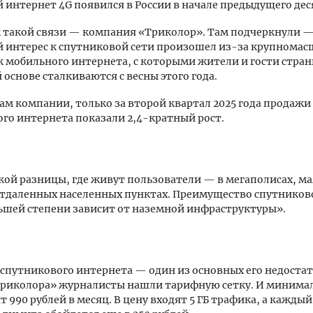
интернет 4G появился в России в начале предыдущего дес
 такой связи — компания «Триколор». Там подчеркнули 
 интерес к спутниковой сети произошел из-за крупнома
 мобильного интернета, с которыми жители и гости стран
 основе сталкиваются с весны этого года.
ам компании, только за второй квартал 2025 года продаж
го интернета показали 2,4-кратный рост.
кой разницы, где живут пользователи — в мегаполисах, м
отдаленных населенных пунктах. Преимущество спутников
ьшей степени зависит от наземной инфраструктуры».
спутникового интернета — один из основных его недостат
«Триколора» журналисты нашли тарифную сетку. И миним
т 990 рублей в месяц. В цену входят 5 ГБ трафика, а каждый