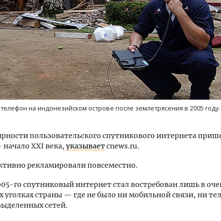
тектурный код начинается с
Смелость архитектурных 
ли. Мощение крупноформатными
Генеральный директор к
тами становится новым
ЗИАС — об эстетике горо
телефон на индонезийском острове после землетрясения в 2005 году.
ндартом благоустройства
трендах в фасадах и разв
ОИТЕЛЬСТВО
СТРОИТЕЛЬСТВО
рности пользовательского спутникового интернета прише
 начало XXI века,
указывает
cnews.ru.
активно рекламировали повсеместно.
005-го спутниковый интернет стал востребован лишь в оче
 уголках страны — где не было ни мобильной связи, ни т
выделенных сетей.