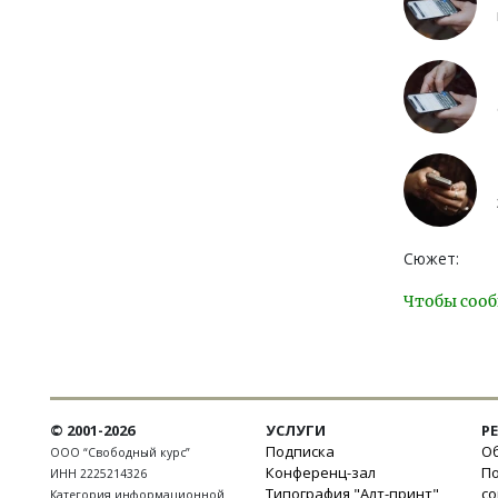
Сюжет:
Чтобы сооб
© 2001-2026
УСЛУГИ
Р
Подписка
Об
ООО “Свободный курс”
Конференц-зал
П
ИНН 2225214326
Типография "Алт-принт"
с
Категория информационной