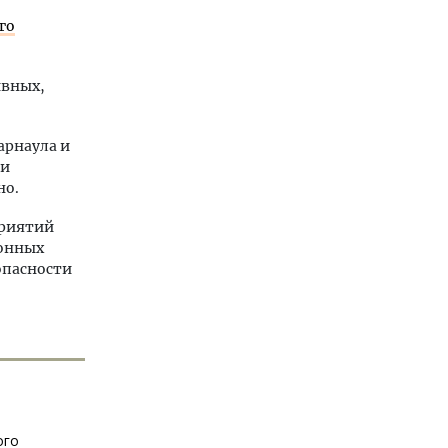
го
ивных,
арнаула и
 и
но.
приятий
ионных
опасности
ого