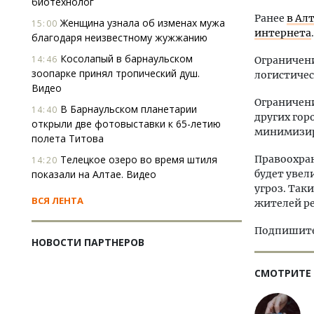
биотехнолог
Ранее
в Ал
Женщина узнала об изменах мужа
15:00
интернета
.
благодаря неизвестному жужжанию
Косолапый в барнаульском
14:46
Ограничени
зоопарке принял тропический душ.
логистичес
Видео
Ограничени
В Барнаульском планетарии
14:40
других гор
открыли две фотовыставки к 65-летию
минимизиро
полета Титова
Телецкое озеро во время штиля
Правоохра
14:20
показали на Алтае. Видео
будет увел
угроз. Так
ВСЯ ЛЕНТА
жителей ре
Подпишитес
НОВОСТИ ПАРТНЕРОВ
СМОТРИТЕ