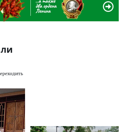
шли
переходить