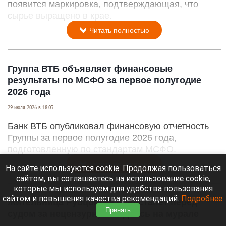
появится маркировка, подтверждающая, что
сырье выращено в крае.
Читать полностью
Группа ВТБ объявляет финансовые
результаты по МСФО за первое полугодие
2026 года
29 июля 2026 в 18:03
Банк ВТБ опубликовал финансовую отчетность
Группы за первое полугодие 2026 года,
подготовленную по стандартам МСФО.
Читать полностью
На сайте используются cookie. Продолжая пользоваться
сайтом, вы соглашаетесь на использование cookie,
которые мы используем для удобства пользования
сайтом и повышения качества рекомендаций.
Подробнее
.
Жительница Рубцовска предстанет перед
Принять
судом за нецензурную надпись на мурале