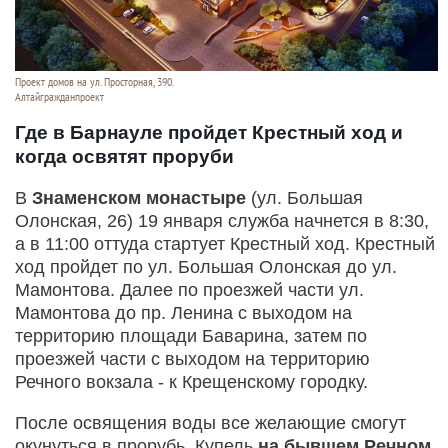
Проект домов на ул. Просторная, 390.
Алтайгражданпроект
Где в Барнауле пройдет Крестный ход и
когда освятят проруби
В
Знаменском монастыре
(ул. Большая
Олонская, 26) 19 января служба начнется в 8:30,
а в 11:00 оттуда стартует Крестный ход. Крестный
ход пройдет по ул. Большая Олонская до ул.
Мамонтова. Далее по проезжей части ул.
Мамонтова до пр. Ленина с выходом на
территорию площади Баварина, затем по
проезжей части с выходом на территорию
Речного вокзала - к Крещенскому городку.
После освящения воды все желающие смогут
окунуться в прорубь. Купель
на бывшем Речном