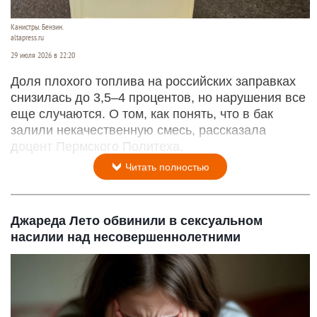
Канистры. Бензин.
altapress.ru
29 июля 2026 в 22:20
Доля плохого топлива на российских заправках
снизилась до 3,5–4 процентов, но нарушения все
еще случаются. О том, как понять, что в бак
залили некачественную смесь, рассказала
доцент Пермского Политеха.
Читать полностью
Джареда Лето обвинили в сексуальном
насилии над несовершеннолетними