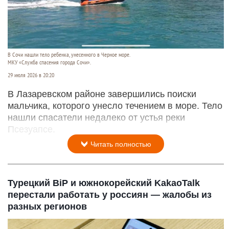
В Сочи нашли тело ребенка, унесенного в Черное море.
МКУ «Служба спасения города Сочи».
29 июля 2026 в 20:20
В Лазаревском районе завершились поиски
мальчика, которого унесло течением в море. Тело
нашли спасатели недалеко от устья реки
Псезуапсе.
Читать полностью
Турецкий BiP и южнокорейский KakaoTalk
перестали работать у россиян — жалобы из
разных регионов