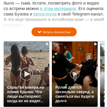
было — тьма. Кстати, посмотреть фото и видео
со встречи можно
в этом материале
. Его оценила
сама Бузова и
репостнула
в свой Telegram-канал.
А что еще произошло в Алтайском крае — в моей
подборке.
Читать полностью
i
i
Скрытая камера на
Ролик длится
Э
пляже Крыма: Что
несколько секунд, а
о
люди вытворяют,
смеяться вы будете
с
когда их не видят...
долго
П
р