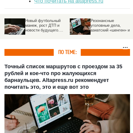
Что почитать на altapress.ru
Малиновый щур,
Бешеная гонка,
"корзинки" для почек и
красавицы Татьяны,
новое мороженое. 8
студеная вода и друго
самых хороших
прекрасное в
новостей января
январской
фотоподборке
altapress.ru
ПО ТЕМЕ:
Точный список маршрутов с проездом за 35
рублей и кое-что про жалующихся
барнаульцев. Altapress.ru рекомендует
почитать это, это и еще вот это