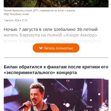
Пьяный барнаулец устроил ДТП с переворотом на Алтае и скрылся
МВД Республики Алтай
7 августа 2026 в 17:25
Ночью 7 августа в селе Шебалино 39-летний
житель Барнаула на пьяной «Хонде Аккорд»
влетел в забор частного дома и перевернулся.
Читать полностью
Билан обратился к фанатам после критики его
«экспериментального» концерта