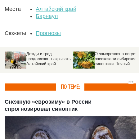
Места
Алтайский край
Барнаул
Сюжеты
Прогнозы
Дожди и град
О заморозках в август
продолжают накрывать
рассказали сибирские
Алтайский край.
синоптики. Точный
Прогноз погоды на 5
прогноз
августа
ПО ТЕМЕ:
Снежную «еврозиму» в России
спрогнозировал синоптик