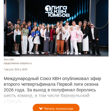
Лига КВН
предоставлено altapress.ru
7 августа 2026 в 18:05
Международный Союз КВН опубликовал эфир
второго четвертьфинала Первой лиги сезона
2026 года. За выход в полуфинал боролись
шесть команд, в том числе барнаульский
«Трегуб».
Читать полностью