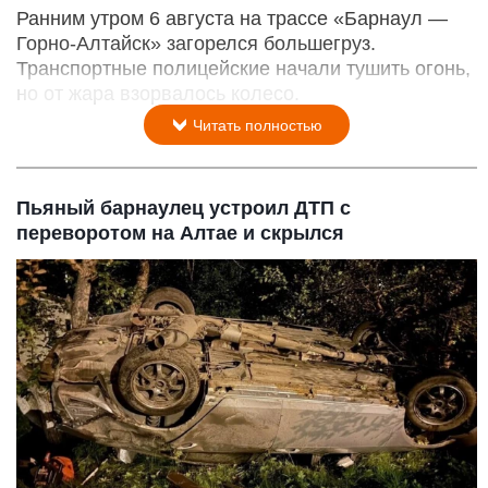
Ранним утром 6 августа на трассе «Барнаул —
Горно-Алтайск» загорелся большегруз.
Транспортные полицейские начали тушить огонь,
но от жара взорвалось колесо.
Читать полностью
Пьяный барнаулец устроил ДТП с
переворотом на Алтае и скрылся