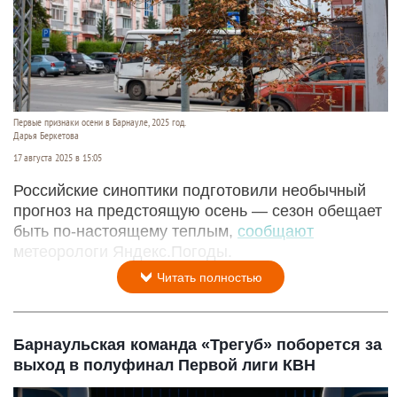
Первые признаки осени в Барнауле, 2025 год.
Дарья Беркетова
17 августа 2025 в 15:05
Российские синоптики подготовили необычный
прогноз на предстоящую осень — сезон обещает
быть по-настоящему теплым,
сообщают
метеорологи Яндекс.Погоды.
Читать полностью
Барнаульская команда «Трегуб» поборется за
выход в полуфинал Первой лиги КВН