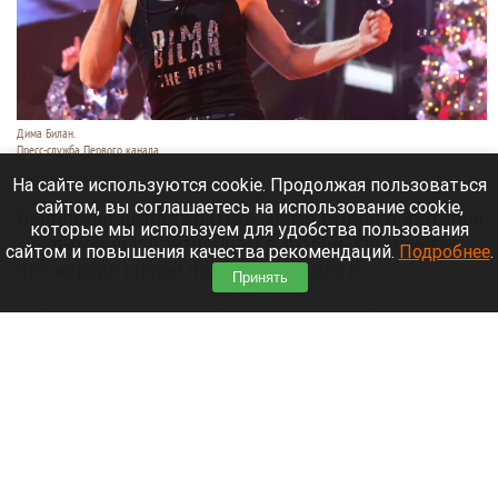
Дима Билан.
Пресс-служба Первого канала.
7 августа 2026 в 17:05
На сайте используются cookie. Продолжая пользоваться
сайтом, вы соглашаетесь на использование cookie,
Выдержав шквал критики, Дима Билан обратился
которые мы используем для удобства пользования
к аудитории с признанием в любви. Он отметил,
сайтом и повышения качества рекомендаций.
Подробнее
.
что жаркие споры подтолкнули его к
Принять
переосмыслению творчества и поиску новых
смыслов, горизонтов и внутренних глубин.
Читать полностью
«Домашние супчики»: как алтайские
волонтеры объединяют детей и взрослых
ради общей цели