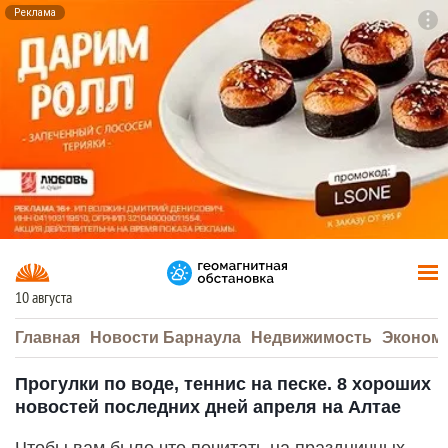
Реклама
To
F7
10 августа
Главная
Новости Барнаула
Недвижимость
Эконом
Прогулки по воде, теннис на песке. 8 хороших
новостей последних дней апреля на Алтае
Чтобы вам было что почитать на праздничных