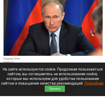
Владимир Путин.
kremlin.ru
10 августа 2026 в 15:11
На сайте используются cookie. Продолжая пользоваться
сайтом, вы соглашаетесь на использование cookie,
Подтвердилась дата приезда президента России
которые мы используем для удобства пользования
Владимир Путин в Новосибирск.
сайтом и повышения качества рекомендаций.
Подробнее
.
Читать полностью
Принять