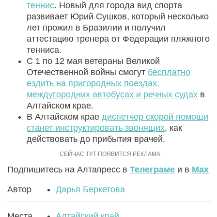
теннис
. Новый для города вид спорта
развивает Юрий Сушков, который несколько
лет прожил в Бразилии и получил
аттестацию тренера от Федерации пляжного
тенниса.
С 1 по 12 мая ветераны Великой
Отечественной войны смогут
бесплатно
ездить на пригородных поездах,
междугородних автобусах и речных судах
в
Алтайском крае.
В Алтайском крае
диспетчер скорой помощи
станет инструктировать звонящих
, как
действовать до прибытия врачей.
Подпишитесь на Алтапресс в
Телеграме
и в
Max
Автор
Дарья Беркетова
Места
Алтайский край