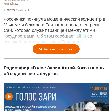
Следственный комитет.
Анна Зайкова
10 августа 2026 в 15:40
Россиянка покинула мошеннический кол-центр в
Мьянме и бежала в Таиланд, преодолев реку
Сай, которая служит границей между этими
государствами. Об этом сообщает
aif.ru
со
ссылкой на местную газету Таиланда.
Читать полностью
Радиоэфир «Голос Зари» Алтай-Кокса вновь
объединит металлургов