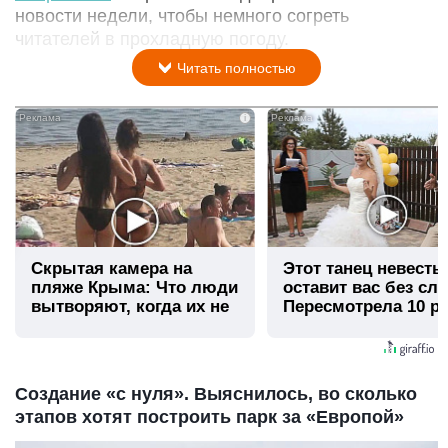
новости недели, чтобы немного согреть
читателей в прохладную погоду.
Читать полностью
i
Скрытая камера на
Этот танец невесты
пляже Крыма: Что люди
оставит вас без сло
вытворяют, когда их не
Пересмотрела 10 ра
видят...
Создание «с нуля». Выяснилось, во сколько
этапов хотят построить парк за «Европой»