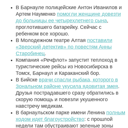
В Барнауле полицейские Антон Иванилов и
Артем Науменко
помогли женщине довезти
до больницы ее четырехлетнего сына
,
проглотившего батарейку. Сейчас с
ребенком все хорошо.
В Молодежном театре Алтая
поставили
«Зверский детектив» по повестям Анны
Старобинец
.
Компания «Речфлот» запустит теплоход в
туристические рейсы из Новосибирска в
Томск, Барнаул и Караканский бор.
В Бийске
врачи спасли рыбака, которого в
Зональном районе укусила ядовитая змея
.
Друзья пострадавшего сразу обратились в
скорую помощь и повезли укушенного
навстречу медикам.
В барнаульском парке имени Ленина
полным
ходом идет благоустройство
: с прошлой
недели там обустраивают зеленые зоны