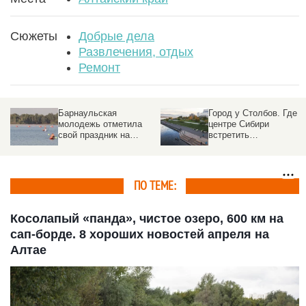
Сюжеты
Добрые дела
Развлечения, отдых
Ремонт
Барнаульская
Город у Столбов. Где в
и
молодежь отметила
центре Сибири
свой праздник на
встретить
пляже. Фото
десятирублевый закат
и попробовать таежну
уху
ПО ТЕМЕ:
Косолапый «панда», чистое озеро, 600 км на
сап-борде. 8 хороших новостей апреля на
Алтае