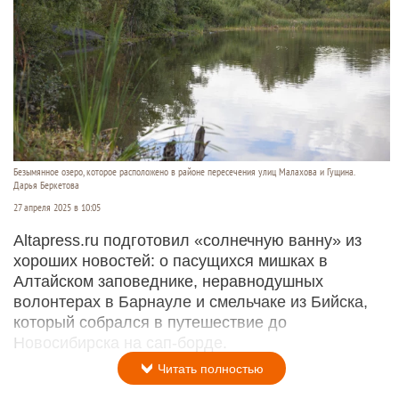
Безымянное озеро, которое расположено в районе пересечения улиц Малахова и Гущина.
Дарья Беркетова
27 апреля 2025 в 10:05
Altapress.ru подготовил «солнечную ванну» из
хороших новостей: о пасущихся мишках в
Алтайском заповеднике, неравнодушных
волонтерах в Барнауле и смельчаке из Бийска,
который собрался в путешествие до
Новосибирска на сап-борде.
Читать полностью