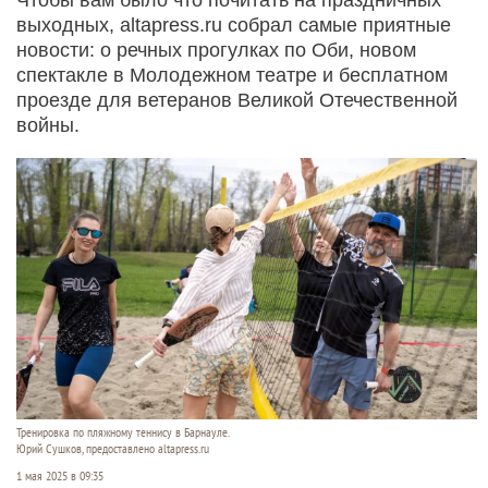
выходных, altapress.ru собрал самые приятные
новости: о речных прогулках по Оби, новом
спектакле в Молодежном театре и бесплатном
проезде для ветеранов Великой Отечественной
войны.
Тренировка по пляжному теннису в Барнауле.
Юрий Сушков, предоставлено altapress.ru
1 мая 2025 в 09:35