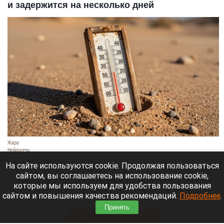
и задержится на несколько дней
Жара
Нейросети
8 августа 2026 в 18:05
На сайте используются cookie. Продолжая пользоваться
сайтом, вы соглашаетесь на использование cookie,
Синоптики предупреждают, что с 9 по 13 августа
которые мы используем для удобства пользования
Алтайский край местами накроет аномальный
сайтом и повышения качества рекомендаций.
Подробнее
.
зной.
Принять
Читать полностью