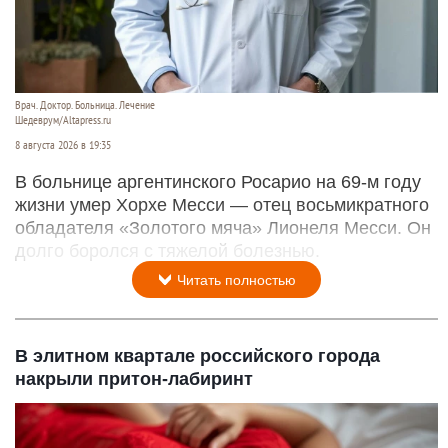
Врач. Доктор. Больница. Лечение
Шедеврум/Altapress.ru
8 августа 2026 в 19:35
В больнице аргентинского Росарио на 69-м году
жизни умер Хорхе Месси — отец восьмикратного
обладателя «Золотого мяча» Лионеля Месси. Он
долго боролся с тяжелой болезнью.
Читать полностью
В элитном квартале российского города
накрыли притон-лабиринт