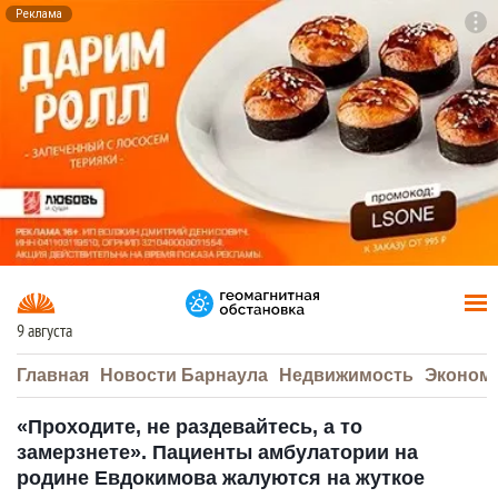
Реклама
To
F7
9 августа
Главная
Новости Барнаула
Недвижимость
Эконом
«Проходите, не раздевайтесь, а то
замерзнете». Пациенты амбулатории на
родине Евдокимова жалуются на жуткое