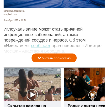
Больница. Медицина.
unsplash.com
8 ноября 2022 в 11:34
Иглоукалывание может стать причиной
инфекционных заболеваний, а также
повреждений сосудов и нервов. Об этом
«Известиям»
сообщает
врач-невролог «Инвитро-
Москва» Анастасия Бородина.
Читать полностью
i
Скрытая камера на
Ролик длится неск