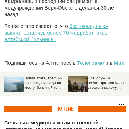
Хамрилова, в последний раз ремонт в
медучреждении Верх-Обского делался 30 лет
назад.
Ранее стало известно, что
без «ковидных»
выплат остались более 70 медработников
алтайской больницы.
Подпишитесь на Алтапресс в
Телеграме
и в
Max
к
Новая атака, графики
Спецслужбы
ия
по свету, очереди на
предотвратили удар по
мосту, бензин. Что
стратегическому
произошло в Крыму
предприятию под
Москвой
ПО ТЕМЕ:
Сельская медицина и таинственный