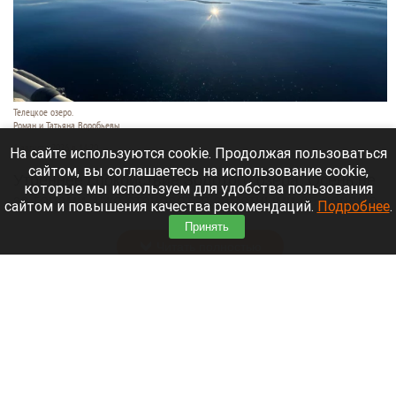
Телецкое озеро.
Роман и Татьяна Воробьевы
6 августа 2026 в 14:20
На сайте используются cookie. Продолжая пользоваться
сайтом, вы соглашаетесь на использование cookie,
Утреннее спокойствие Золотого озера. Осень не
которые мы используем для удобства пользования
за горами, уже становятся заметными ее первые
сайтом и повышения качества рекомендаций.
Подробнее
.
штрихи.
Принять
Читать полностью
В Барнаул пригнали первые восемь
автобусов, которые вмещают больше сотни
человек