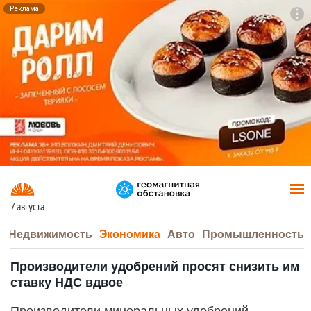
Реклама
To
F7
7 августа
а
Недвижимость
Экономика
Авто
Промышленность
Производители удобрений просят снизить им
ставку НДС вдвое
Производители минеральных удобрений