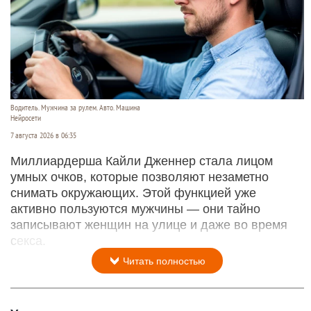
Водитель. Мужчина за рулем. Авто. Машина
Нейросети
7 августа 2026 в 06:35
Миллиардерша Кайли Дженнер стала лицом
умных очков, которые позволяют незаметно
снимать окружающих. Этой функцией уже
активно пользуются мужчины — они тайно
записывают женщин на улице и даже во время
секса.
Читать полностью