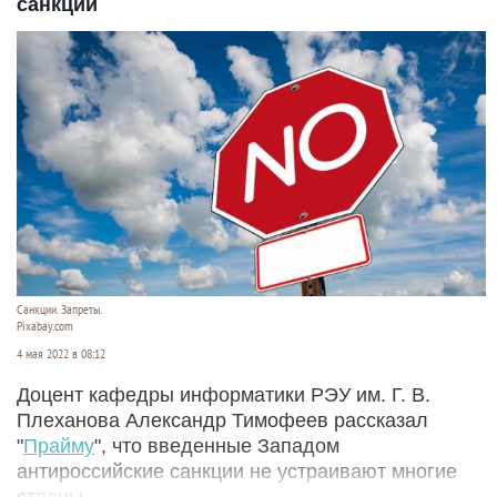
санкции
Санкции. Запреты.
Pixabay.com
4 мая 2022 в 08:12
Доцент кафедры информатики РЭУ им. Г. В.
Плеханова Александр Тимофеев рассказал
"
Прайму
", что введенные Западом
антироссийские санкции не устраивают многие