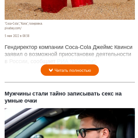
"Coca-Cola", "Кола", газировка.
pixabay.com/
5 мая 2022 в 08:38
Гендиректор компании Coca-Cola Джеймс Квинси
заявил о возможной приостановке деятельности
в России, сообщает
РИА "Новости"
.
Читать полностью
Мужчины стали тайно записывать секс на
умные очки