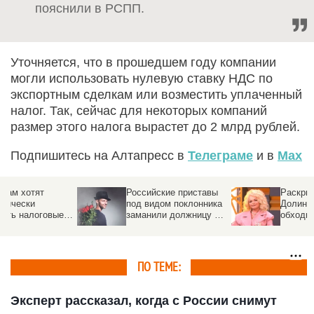
пояснили в РСПП.
Уточняется, что в прошедшем году компании
могли использовать нулевую ставку НДС по
экспортным сделкам или возместить уплаченный
налог. Так, сейчас для некоторых компаний
размер этого налога вырастет до 2 млрд рублей.
Подпишитесь на Алтапресс в
Телеграме
и в
Max
Российские приставы
Раскрыли схему, как
под видом поклонника
Долина долгие годы
заманили должницу в
обходила налоги за
ловушку
тайный дворец
ПО ТЕМЕ:
Эксперт рассказал, когда с России снимут