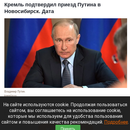
Кремль подтвердил приезд Путина в
Новосибирск. Дата
Владимир Путин.
kremlin.ru
10 августа 2026 в 15:11
На сайте используются cookie. Продолжая пользоваться
сайтом, вы соглашаетесь на использование cookie,
Подтвердилась дата приезда президента России
которые мы используем для удобства пользования
Владимир Путин в Новосибирск.
сайтом и повышения качества рекомендаций.
Подробнее
.
Читать полностью
Принять