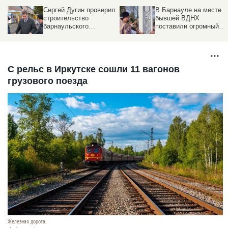
й Дугин проверил
В Барнауле на месте
На наб
тельство
бывшей ВДНХ
Барнау
ульского
поставили огромный
бесплат
астера
бетонный крест
С рельс в Иркутске сошли 11 вагонов
грузового поезда
Железная дорога.