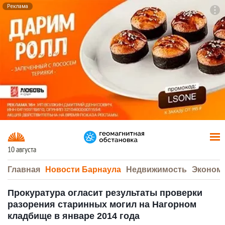
Реклама
To
F7
10 августа
Главная
Новости Барнаула
Недвижимость
Эконом
Прокуратура огласит результаты проверки
разорения старинных могил на Нагорном
кладбище в январе 2014 года