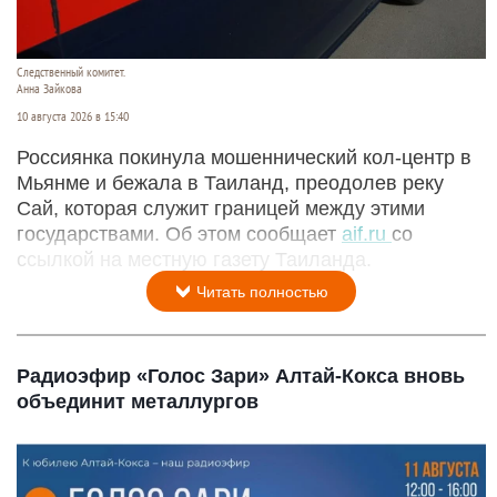
Следственный комитет.
Анна Зайкова
10 августа 2026 в 15:40
Россиянка покинула мошеннический кол-центр в
Мьянме и бежала в Таиланд, преодолев реку
Сай, которая служит границей между этими
государствами. Об этом сообщает
aif.ru
со
ссылкой на местную газету Таиланда.
Читать полностью
Радиоэфир «Голос Зари» Алтай-Кокса вновь
объединит металлургов