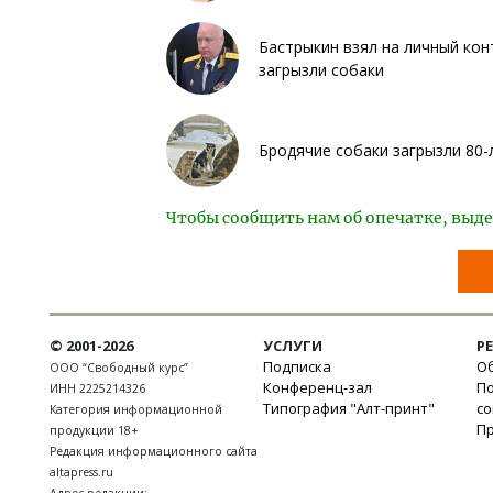
Бастрыкин взял на личный кон
загрызли собаки
Бродячие собаки загрызли 80
Чтобы сообщить нам об опечатке, выде
© 2001-2026
УСЛУГИ
Р
Подписка
Об
ООО “Свободный курс”
Конференц-зал
П
ИНН 2225214326
Типография "Алт-принт"
с
Категория информационной
П
продукции 18+
Редакция информационного сайта
altapress.ru
Адрес редакции: