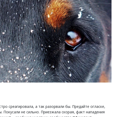
Т2 перезапускает програ
«Выгодно вместе» — тепе
абонентов других операт
ПОТРЕБИТЕЛЬ
тро среагировала, а так разорвали бы. Предайте огласке,
 Покусали не сильно. Приезжала скорая, факт нападения