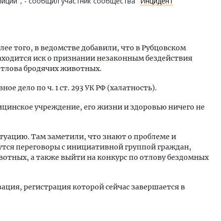
лиции", - сообщил участник сообщества "
Инцидент
лее того, в ведомстве добавили, что в Рубцовском
находится иск о признании незаконным бездействия
отлова бродячих животных.
е дело по ч. 1 ст. 293 УК РФ (халатность).
ицинское учреждение, его жизни и здоровью ничего не
уацию. Там заметили, что знают о проблеме и
дутся переговоры с инициативной группой граждан,
вотных, а также выйти на конкурс по отлову бездомных
ация, регистрация которой сейчас завершается в