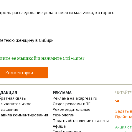
троль расследование дела о смерти мальчика, которого
-летнюю женщину в Сибири
лите ее мышкой и нажмите Ctrl+Enter
Комментарии
ЕДАКЦИЯ
РЕКЛАМА
ЧИТАЙТЕ
ратная связь
Реклама на altapress.ru
ользовательское
Отдел рекламы в ТГ
оглашение
Рекомендательные
Задать 
равила комментирования
технологии
Прайс на
Подать объявление в газеты
Афиша
Акция от
Email подписка