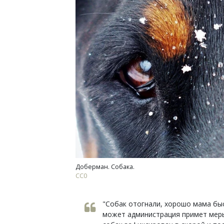
Доберман. Собака.
СС0
"Собак отогнали, хорошо мама быс
может администрация примет меры.