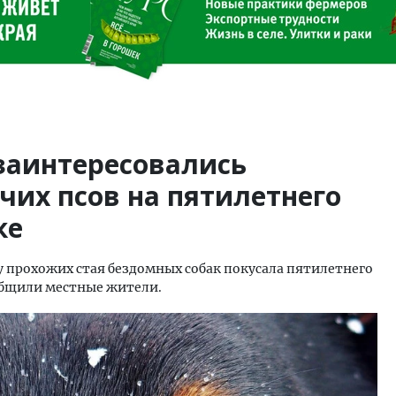
заинтересовались
чих псов на пятилетнего
ке
 у прохожих стая бездомных собак покусала пятилетнего
ообщили местные жители.