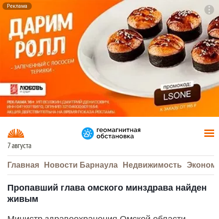
Реклама
To
F7
7 августа
Главная
Новости Барнаула
Недвижимость
Эконом
Пропавший глава омского минздрава найден
живым
Министр здравоохранения Омской области