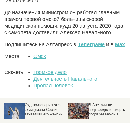
Мураховского.
До назначения министром он работал главным
врачом первой омской больницы скорой
медицинской помощи, куда 20 августа 2020 года
с самолета доставили Алексея Навального.
Подпишитесь на Алтапресс в
Телеграме
и в
Max
Места
Омск
Сюжеты
Громкое дело
Деятельность Навального
Пропал человек
Суд приговорил экс-
В Австрии не
схиигумена Сергия,
подтвердили смерть
захватившего женский
подозреваемой в
монастырь, к семи
убийстве Дарьи
годам за разжигание
Дугиной
ненависти