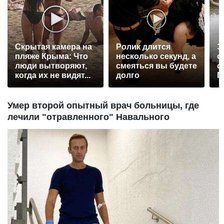
Скрытая камера на
Ролик длится
Э
пляже Крыма: Что
несколько секунд, а
о
люди вытворяют,
смеяться вы будете
с
когда их не видят...
долго
П
р
Умер второй опытный врач больницы, где
лечили "отравленного" Навального