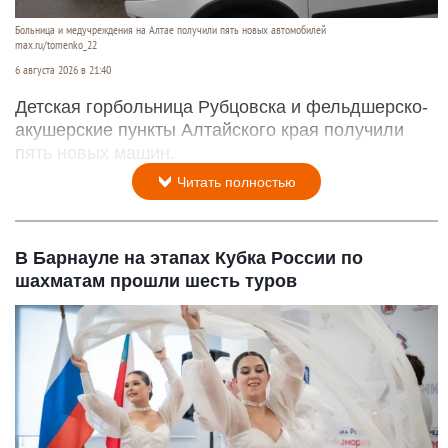
Больница и медучреждения на Алтае получили пять новых автомобилей
max.ru/tomenko_22
6 августа 2026 в 21:40
Детская горбольница Рубцовска и фельдшерско-
акушерские пункты Алтайского края получили
пять новых машин.
Читать полностью
В Барнауле на этапах Кубка России по
шахматам прошли шесть туров