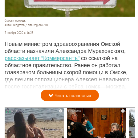
Скорая помощь.
Антон Федотов / altairegion22.ru
7 ноября 2020 в 16:28
Новым министром здравоохранения Омской
области назначили Александра Мураховского,
рассказывает "Коммерсантъ"
со ссылкой на
областное правительство. Ранее он работал
главврачом больницы скорой помощи в Омске,
где лечили оппозиционера Алексея Навального
после госпитализации с рейса Томск—Москва.
Читать полностью
i
i