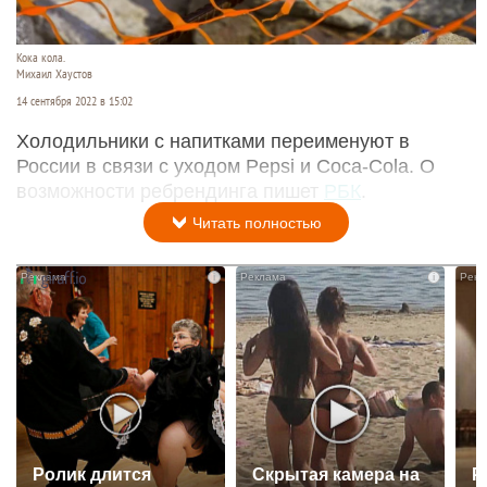
Кока кола.
Михаил Хаустов
14 сентября 2022 в 15:02
Холодильники с напитками переименуют в
России в связи с уходом Pepsi и Coca-Cola. О
возможности ребрендинга пишет
РБК
.
Читать полностью
i
i
Ролик длится
Скрытая камера на
Р