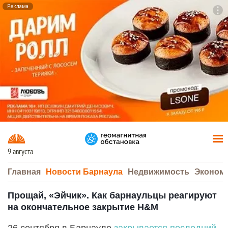
Реклама
To
F7
9 августа
Главная
Новости Барнаула
Недвижимость
Эконом
Прощай, «Эйчик». Как барнаульцы реагируют
на окончательное закрытие H&M
26 сентября в Барнауле
закрывается последний