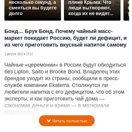
несколько секунд, а
пляже Крыма: Что
с
смеяться вы будете
люди вытворяют,
б
долго
когда их не видят...
у
Бонд… Брук Бонд. Почему чайный масс-
маркет покидает Россию, будет ли дефицит, и
из чего приготовить вкусный напиток самому
2 августа 2022 в 13:22
Чайные «церемонии» в России будут обходиться
без Lipton, Saito и Brooke Bond. Владелец этих
брендов уходит из страны, сообщили в пресс-
службе компании Ekaterra. Столкнутся ли
любители напитка с его дефицитом, что об этом
эксперты, и как приготовить чай дома —
сэкономив деньги и время — в материале
altapress.ru.
Читать полностью