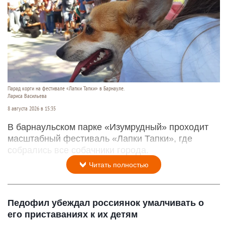
Парад корги на фестивале «Лапки Тапки» в Барнауле.
Лариса Васильева
8 августа 2026 в 15:35
В барнаульском парке «Изумрудный» проходит
масштабный фестиваль «Лапки Тапки», где
собрались все собачники города.
Читать полностью
Педофил убеждал россиянок умалчивать о
его приставаниях к их детям