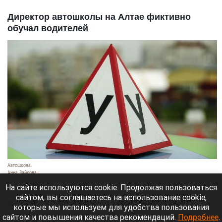
Директор автошколы на Алтае фиктивно
обучал водителей
Автошкола.
Анна Зайкова
8 августа 2026 в 16:05
На сайте используются cookie. Продолжая пользоваться
сайтом, вы соглашаетесь на использование cookie,
В Горно-Алтайске перед судом предстанет
которые мы используем для удобства пользования
руководитель одной из автошкол: по версии
сайтом и повышения качества рекомендаций.
Подробнее
.