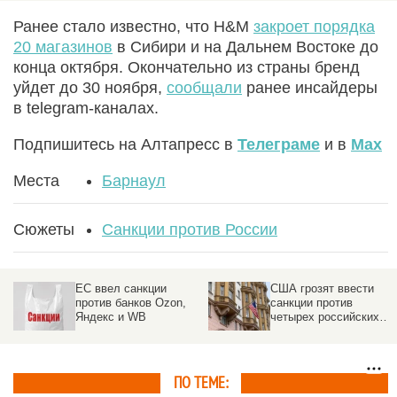
Ранее стало известно, что H&M
закроет порядка
20 магазинов
в Сибири и на Дальнем Востоке до
конца октября. Окончательно из страны бренд
уйдет до 30 ноября,
сообщали
ранее инсайдеры
в telegram-каналах.
Подпишитесь на Алтапресс в
Телеграме
и в
Max
Места
Барнаул
Сюжеты
Санкции против России
ЕС ввел санкции
США грозят ввести
против банков Ozon,
санкции против
Яндекс и WB
четырех российских
банков
ПО ТЕМЕ: