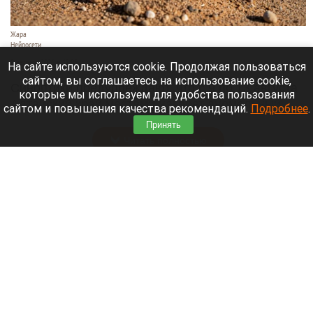
Жара
Нейросети
8 августа 2026 в 18:05
На сайте используются cookie. Продолжая пользоваться
сайтом, вы соглашаетесь на использование cookie,
Синоптики предупреждают, что с 9 по 13 августа
которые мы используем для удобства пользования
Алтайский край местами накроет аномальный
сайтом и повышения качества рекомендаций.
Подробнее
.
зной.
Принять
Читать полностью
Штукатурка с потолка едва не рухнула на
жительницу барнаульской многоэтажки.
Жалобы на УК