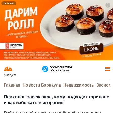
Реклама
To
F7
8 августа
Главная
Новости Барнаула
Недвижимость
Эконом
Психолог рассказала, кому подходит фриланс
и как избежать выгорания
Работа на себя кажется свободой, но на деле