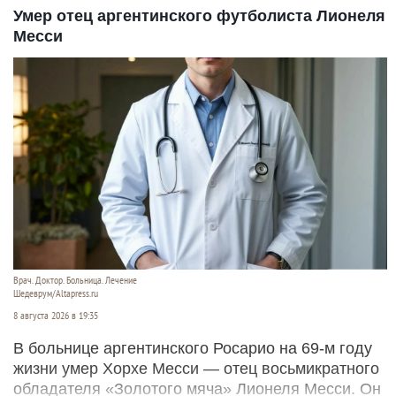
Умер отец аргентинского футболиста Лионеля
Месси
Врач. Доктор. Больница. Лечение
Шедеврум/Altapress.ru
8 августа 2026 в 19:35
В больнице аргентинского Росарио на 69-м году
жизни умер Хорхе Месси — отец восьмикратного
обладателя «Золотого мяча» Лионеля Месси. Он