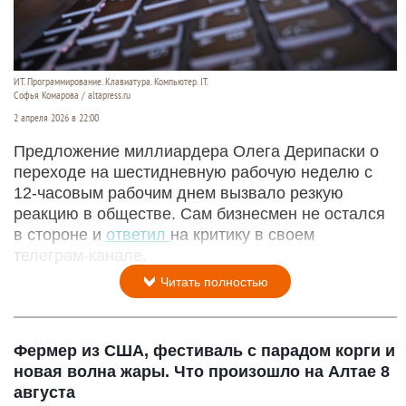
ИТ. Программирование. Клавиатура. Компьютер. IT.
Софья Комарова / altapress.ru
2 апреля 2026 в 22:00
Предложение миллиардера Олега Дерипаски о
переходе на шестидневную рабочую неделю с
12‑часовым рабочим днем вызвало резкую
реакцию в обществе. Сам бизнесмен не остался
в стороне и
ответил
на критику в своем
телеграм‑канале.
Читать полностью
Фермер из США, фестиваль с парадом корги и
новая волна жары. Что произошло на Алтае 8
августа