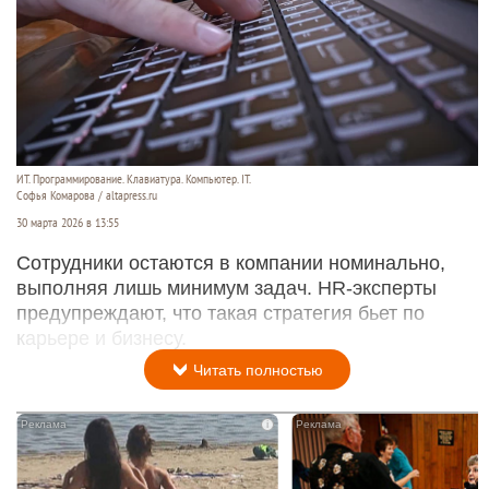
ИТ. Программирование. Клавиатура. Компьютер. IT.
Софья Комарова / altapress.ru
30 марта 2026 в 13:55
Сотрудники остаются в компании номинально,
выполняя лишь минимум задач. HR-эксперты
предупреждают, что такая стратегия бьет по
карьере и бизнесу.
Читать полностью
i