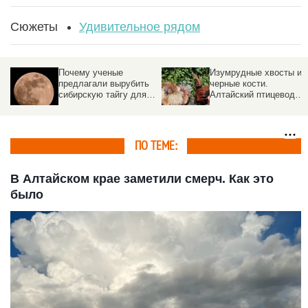
Сюжеты
Удивительное рядом
Почему ученые
Изумрудные хвосты и
предлагали вырубить
черные кости.
сибирскую тайгу для
Алтайский птицевод
общения с
разводит редчайшие
инопланетянами
породы кур со всего
мира
ПО ТЕМЕ:
В Алтайском крае заметили смерч. Как это
было