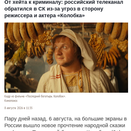
От хейта к криминалу: российский телеканал
обратился в СК из-за угроз в сторону
режиссера и актера «Колобка»
Кадр из фильма «Последний богатырь. Колобок».
Кинопоиск
8 августа 2026 в 11:35
Пару дней назад, 6 августа, на большие экраны в
России вышло новое прочтение народной сказки