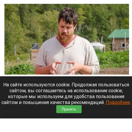
На ферме Джастаса Уолкера в Солонешенском районе.
Altapress.ru
На сайте используются cookie. Продолжая пользоваться
сайтом, вы соглашаетесь на использование cookie,
8 августа 2026 в 10:05
которые мы используем для удобства пользования
Российские власти аннулировали вид на
сайтом и повышения качества рекомендаций.
Подробнее
.
жительство у американского фермера и блогера
Принять
Джастаса Уолкера, который перебрался в Россию
ради сельского хозяйства. Теперь ему грозит
принудительное выдворение из страны, пишут