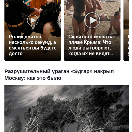
Ролик длится
Скрытая камера на
Р
несколько секунд, а
пляже Крыма: Что
с
смеяться вы будете
люди вытворяют,
б
долго
когда их не видят...
у
Разрушительный ураган «Эдгар» накрыл
Москву: как это было