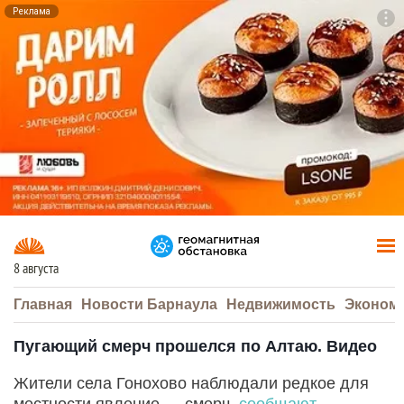
Реклама
To
F7
8 августа
Главная
Новости Барнаула
Недвижимость
Эконом
Пугающий смерч прошелся по Алтаю. Видео
Жители села Гонохово наблюдали редкое для
местности явление — смерч,
сообщают