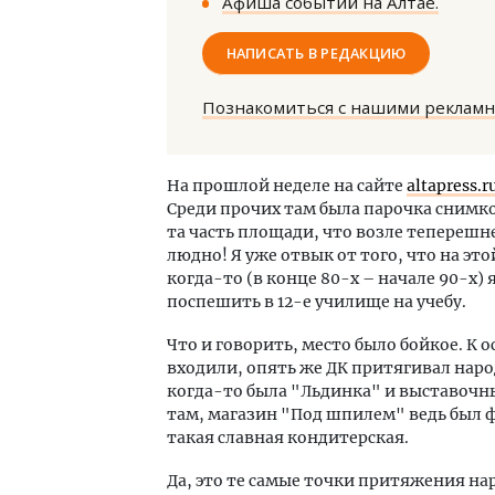
Афиша событий на Алтае.
НАПИСАТЬ В РЕДАКЦИЮ
Познакомиться с нашими реклам
Архи
На прошлой неделе на сайте
altapress.r
зем
Среди прочих там была парочка снимков
пли
та часть площади, что возле теперешн
ста
людно! Я уже отвык от того, что на эт
когда-то (в конце 80-х – начале 90-х)
СТР
поспешить в 12-е училище на учебу.
Что и говорить, место было бойкое. К
входили, опять же ДК притягивал наро
когда-то была "Льдинка" и выставочны
там, магазин "Под шпилем" ведь был ф
такая славная кондитерская.
Да, это те самые точки притяжения на