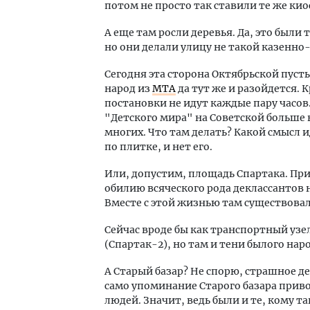
потом не просто так ставили те же ки
А еще там росли деревья. Да, это были
но они делали улицу не такой казенно
Сегодня эта сторона Октябрьской пусты
народ из
МТА
да тут же и разойдется. 
постановки не идут каждые пару часов.
"Детского мира" на Советской больше 
многих. Что там делать? Какой смысл 
по плитке, и нет его.
Или, допустим, площадь Спартака. При
обилию всяческого рода деклассантов н
Вместе с этой жизнью там существовал 
Сейчас вроде бы как транспортный узе
(Спартак-2), но там и тени былого нар
А Старый базар? Не спорю, страшное де
само упоминание Старого базара приво
людей. Значит, ведь были и те, кому т