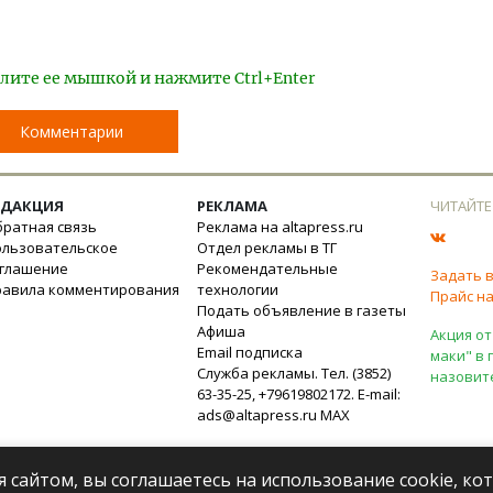
лите ее мышкой и нажмите Ctrl+Enter
Комментарии
ЕДАКЦИЯ
РЕКЛАМА
ЧИТАЙТЕ
ратная связь
Реклама на altapress.ru
ользовательское
Отдел рекламы в ТГ
оглашение
Рекомендательные
Задать 
равила комментирования
технологии
Прайс на
Подать объявление в газеты
Афиша
Акция от
Email подписка
маки" в 
Служба рекламы. Тел. (3852)
назовит
63-35-25, +79619802172. E-mail:
ads@altapress.ru
MAX
я сайтом, вы соглашаетесь на использование cookie, к