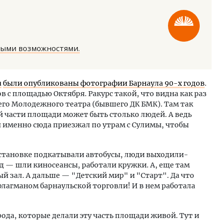
ными возможностями.
тектурный код начинается с
Смелость архитектурных 
u
были опубликованы фотографии Барнаула 90-х годов
.
ли. Мощение крупноформатными
Генеральный директор к
 с площадью Октября. Ракурс такой, что видна как раз
тами становится новым
ЗИАС — об эстетике горо
его Молодежного театра (бывшего ДК БМК). Там так
ндартом благоустройства
трендах в фасадах и разв
ой части площади может быть столько людей. А ведь
 я именно сюда приезжал по утрам с Сулимы, чтобы
ОИТЕЛЬСТВО
СТРОИТЕЛЬСТВО
 остановке подкатывали автобусы, люди выходили-
д — шли киносеансы, работали кружки. А, еще там
й зал. А дальше — "Детский мир" и "Старт". Да что
лагманом барнаульской торговли! И в нем работала
рода, которые делали эту часть площади живой. Тут и