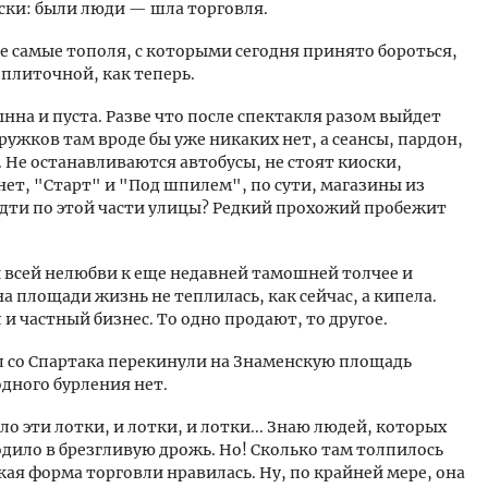
оски: были люди — шла торговля.
 те самые тополя, с которыми сегодня принято бороться,
-плиточной, как теперь.
нна и пуста. Разве что после спектакля разом выйдет
Кружков там вроде бы уже никаких нет, а сеансы, пардон,
 Не останавливаются автобусы, не стоят киоски,
нет, "Старт" и "Под шпилем", по сути, магазины из
идти по этой части улицы? Редкий прохожий пробежит
 всей нелюбви к еще недавней тамошней толчее и
а площади жизнь не теплилась, как сейчас, а кипела.
и частный бизнес. То одно продают, то другое.
л со Спартака перекинули на Знаменскую площадь
одного бурления нет.
ло эти лотки, и лотки, и лотки... Знаю людей, которых
дило в брезгливую дрожь. Но! Сколько там толпилось
акая форма торговли нравилась. Ну, по крайней мере, она