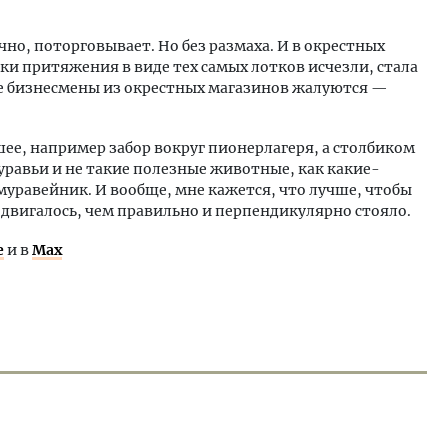
ечно, поторговывает. Но без размаха. И в окрестных
ки притяжения в виде тех самых лотков исчезли, стала
е бизнесмены из окрестных магазинов жалуются —
шее, например забор вокруг пионерлагеря, а столбиком
уравьи и не такие полезные животные, как какие-
 муравейник. И вообще, мне кажется, что лучше, чтобы
о двигалось, чем правильно и перпендикулярно стояло.
е
и в
Max