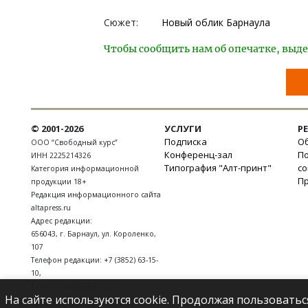
Сюжет:
Новый облик Барнаула
Чтобы сообщить нам об опечатке, выде
© 2001-2026
УСЛУГИ
Р
Подписка
Об
ООО “Свободный курс”
Конференц-зал
П
ИНН 2225214326
Типография "Алт-принт"
с
Категория информационной
П
продукции 18+
Редакция информационного сайта
altapress.ru
Адрес редакции:
656043
,
г. Барнаул
,
ул. Короленко,
107
Телефон редакции:
+7 (3852) 63-15-
10
,
E-mail:
news@altapress.ru
На сайте используются cookie. Продолжая пользоватьс