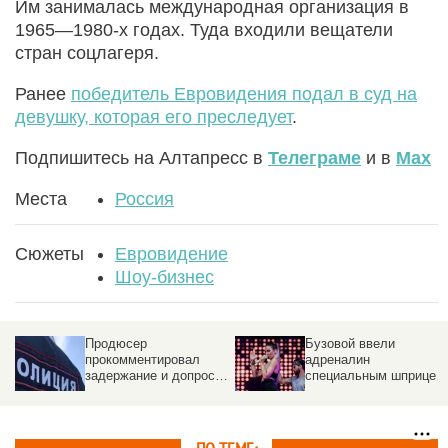
Им занималась международная организация в
1965—1980-х годах. Туда входили вещатели
стран соцлагеря.
Ранее
победитель Евровидения подал в суд на
девушку, которая его преследует
.
Подпишитесь на Алтапресс в
Телеграме
и в
Max
Места
Россия
Сюжеты
Евровидение
Шоу-бизнес
Бузовой ввели
Разразился матерный
адреналин
скандал на премии
специальным шприцем
звезд шансона
прямо в гортань