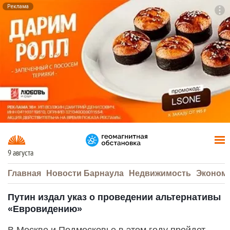
Реклама
To
F7
9 августа
Главная
Новости Барнаула
Недвижимость
Эконом
Путин издал указ о проведении альтернативы
«Евровидению»
В Москве и Подмосковье в этом году пройдет