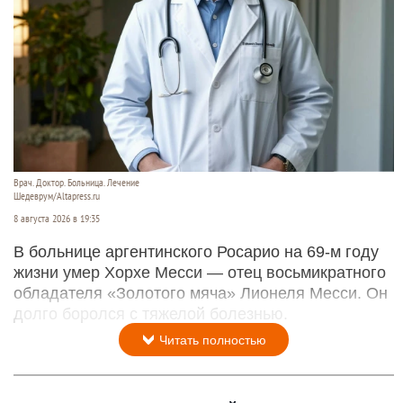
Врач. Доктор. Больница. Лечение
Шедеврум/Altapress.ru
8 августа 2026 в 19:35
В больнице аргентинского Росарио на 69-м году
жизни умер Хорхе Месси — отец восьмикратного
обладателя «Золотого мяча» Лионеля Месси. Он
долго боролся с тяжелой болезнью.
Читать полностью