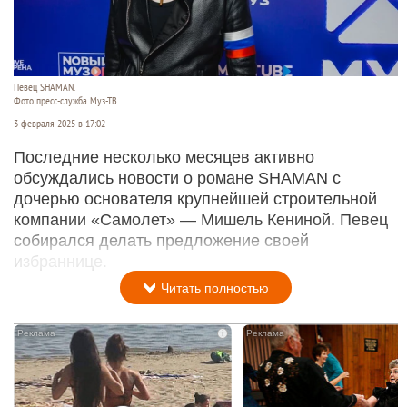
Певец SHAMAN.
Фото пресс-служба Муз-ТВ
3 февраля 2025 в 17:02
Последние несколько месяцев активно
обсуждались новости о романе SHAMAN с
дочерью основателя крупнейшей строительной
компании «Самолет» — Мишель Кениной. Певец
собирался делать предложение своей
избраннице.
Читать полностью
i