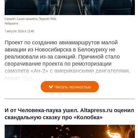
Самолет. Салон самолета. Перелет. Рейс
Нейросети
7 августа 2026 в 15:40
Проект по созданию авиамаршрутов малой
авиации из Новосибирска в Белокуриху не
реализовали из-за санкций. Причиной стало
сворачивание проекта по ремоторизации
самолета «Ан-2» с американскими двигателями,
пишет
РБК
.
Читать полностью
И от Человека-паука ушел. Altapress.ru оценил
скандальную сказку про «Колобка»