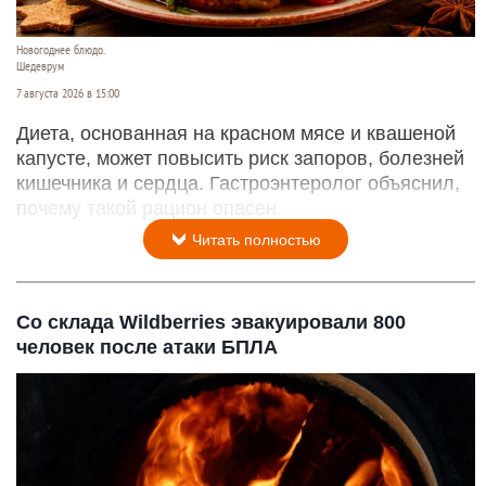
Новогоднее блюдо.
Шедеврум
7 августа 2026 в 15:00
Диета, основанная на красном мясе и квашеной
капусте, может повысить риск запоров, болезней
кишечника и сердца. Гастроэнтеролог объяснил,
почему такой рацион опасен.
Читать полностью
Со склада Wildberries эвакуировали 800
человек после атаки БПЛА