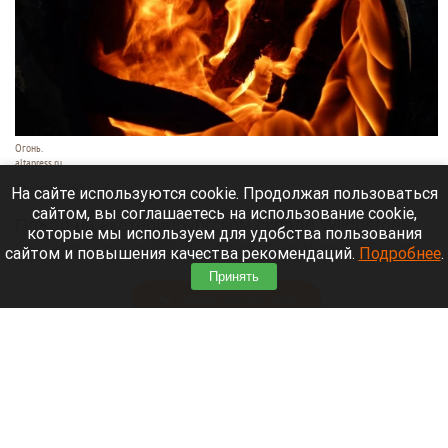
Огонь.
altapress.ru
7 августа 2026 в 13:30
На сайте используются cookie. Продолжая пользоваться
сайтом, вы соглашаетесь на использование cookie,
Пожар на екатеринбургском складе Wildberries
которые мы используем для удобства пользования
заставил около 800 человек эвакуироваться из
сайтом и повышения качества рекомендаций.
Подробнее
.
опасной зоны.
Принять
Читать полностью
Трамп принял меры по борьбе с «родильным
туризмом». Что известно