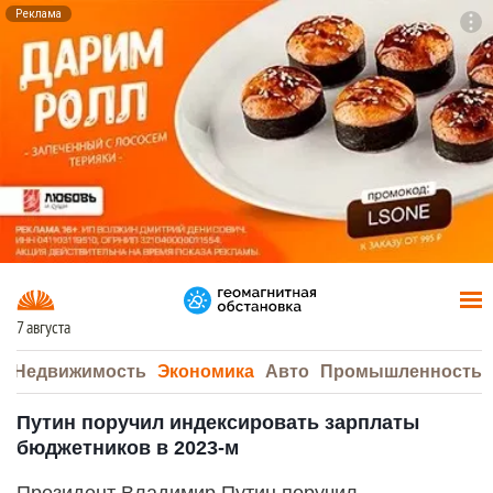
Реклама
To
F7
7 августа
а
Недвижимость
Экономика
Авто
Промышленность
Путин поручил индексировать зарплаты
бюджетников в 2023-м
Президент Владимир Путин поручил