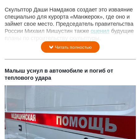
Скульптор Даши Намдаков создает это изваяние
специально для курорта «Манжерок», где оно и
займет свое место. Председатель правительства
России Михаил Мишустин также
оценил
будущие
планы по строительству скульптуры.
Читать полностью
Малыш уснул в автомобиле и погиб от
теплового удара