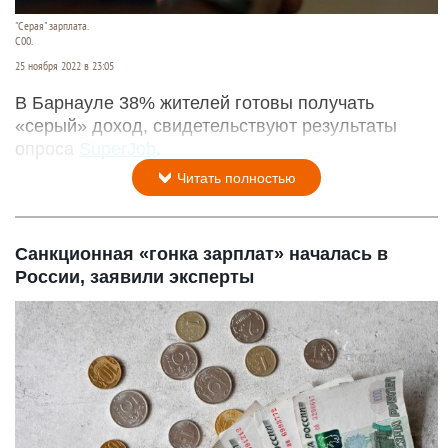
"Серая" зарплата.
С00.
25 ноября 2022 в 23:05
В Барнауле 38% жителей готовы получать
«серый» доход, свидетельствуют результаты
опроса
SuperJob
.
Читать полностью
Санкционная «гонка зарплат» началась в
России, заявили эксперты