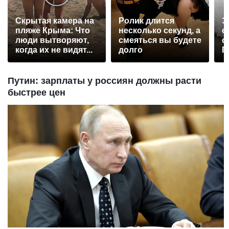
Скрытая камера на
Ролик длится
Э
пляже Крыма: Что
несколько секунд, а
о
люди вытворяют,
смеяться вы будете
с
когда их не видят...
долго
П
р
Путин: зарплаты у россиян должны расти
быстрее цен