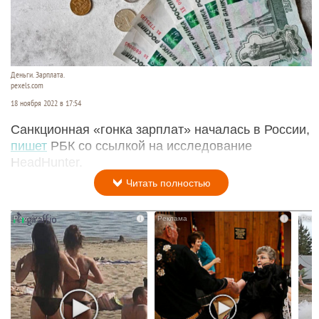
Деньги. Зарплата.
pexels.com
18 ноября 2022 в 17:54
Санкционная «гонка зарплат» началась в России,
пишет
РБК со ссылкой на исследование
HeadHunter.
Читать полностью
i
i