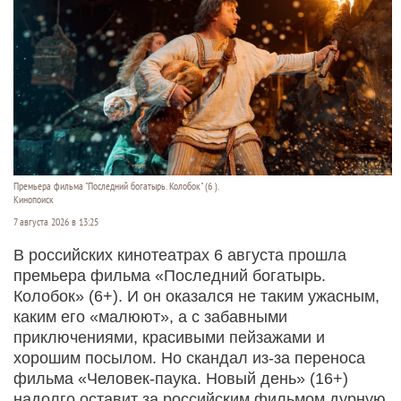
Премьера фильма "Последний богатырь. Колобок" (6 ).
Кинопоиск
7 августа 2026 в 13:25
В российских кинотеатрах 6 августа прошла
премьера фильма «Последний богатырь.
Колобок» (6+). И он оказался не таким ужасным,
каким его «малюют», а с забавными
приключениями, красивыми пейзажами и
хорошим посылом. Но скандал из-за переноса
фильма «Человек-паука. Новый день» (16+)
надолго оставит за российским фильмом дурную