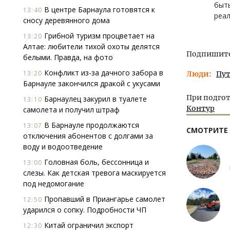
быт
В центре Барнаула готовятся к
13:40
реал
сносу деревянного дома
Грибной туризм процветает на
13:20
Алтае: любители тихой охоты делятся
Подпишитес
белыми. Правда, на фото
Конфликт из-за дачного забора в
13:20
Люди
Пу
Барнауле закончился дракой с укусами
При подгот
Барнаулец закурил в туалете
13:10
Контур
самолета и получил штраф
В Барнауле продолжаются
13:07
СМОТРИТЕ
отключения абонентов с долгами за
воду и водоотведение
Головная боль, бессонница и
13:00
слезы. Как детская тревога маскируется
под недомогание
Пропавший в Приангарье самолет
12:50
ударился о сопку. Подробности ЧП
Китай ограничил экспорт
12:30