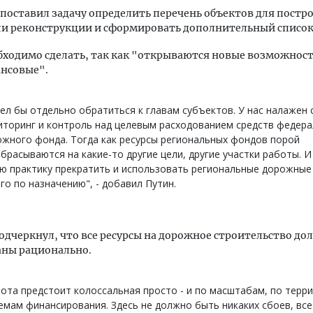
поставил задачу определить перечень объектов для постр
ли реконструкции и сформировать дополнительный список
бходимо сделать, так как "открываются новые возможност
ансовые".
ел бы отдельно обратиться к главам субъектов. У нас налажен 
торинг и контроль над целевым расходованием средств федер
жного фонда. Тогда как ресурсы региональных фондов порой
брасываются на какие-то другие цели, другие участки работы. И
ю практику прекратить и использовать региональные дорожны
го по назначению", - добавил Путин.
одчеркнул, что все ресурсы на дорожное строительство д
аны рационально.
ота предстоит колоссальная просто - и по масштабам, по терри
мам финансирования. Здесь не должно быть никаких сбоев, вс