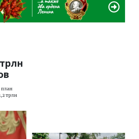
 трлн
ов
 план
,2 трлн