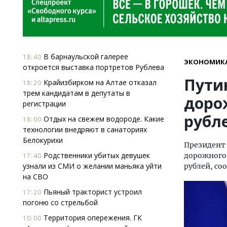
В барнаульской галерее
18:40
ЭКОНОМИК
откроется выставка портретов Рублева
Пути
Крайизбирком на Алтае отказал
18:20
трем кандидатам в депутаты в
дорож
регистрации
рубл
Отдых на свежем водороде. Какие
18:00
технологии внедряют в санаториях
Белокурихи
Президент 
Родственники убитых девушек
дорожного 
17:40
узнали из СМИ о желании маньяка уйти
рублей, со
на СВО
Пьяный тракторист устроил
17:20
погоню со стрельбой
Территория опережения. ГК
10:00