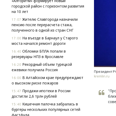
«Алгоритм» формирует новый
городской район с горизонтом развития
на 10 лет
Жителю Славгорода назначили
17:07
пенсию после перерасчета стажа,
полученного в одной из стран СНГ
На въезде в Барнаул у Старого
17:00
моста начался ремонт дороги
Двух
Каки
Обломки БПЛА попали в
16:40
«Бел
резервуары НПЗ в Ярославле
Рекордный объем турецкой
16:20
ДОМ
ежевики получила Россия
Президент Р
kremlin.ru
В Алтайском крае предупреждают
16:00
о высоком риске пожаров
Продажи ипотеки в России
"Про
15:47
достигли 2,6 трлн рублей
ближ
сове
Кишечная палочка забралась в
15:40
бургеры нескольких популярных сетей
фастфуда