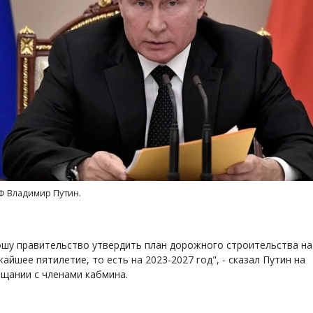
уровневые номера и вид на горы.
Смелость архитектурных 
м будет новый бутик-отель
Генеральный директор к
кур» в Белокурихе
ЗИАС — об эстетике горо
трендах в фасадах и разв
А И КВАРТИРЫ
СТРОИТЕЛЬСТВО
Ф Владимир Путин.
шу правительство утвердить план дорожного строительства на
айшее пятилетие, то есть на 2023-2027 год", - сказал Путин на
щании с членами кабмина.