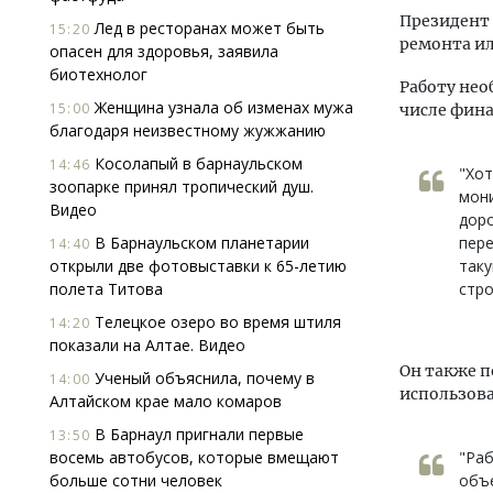
Президент 
Лед в ресторанах может быть
15:20
ремонта и
опасен для здоровья, заявила
биотехнолог
Работу нео
Женщина узнала об изменах мужа
15:00
числе фин
благодаря неизвестному жужжанию
Косолапый в барнаульском
14:46
"Хот
зоопарке принял тропический душ.
мони
Видео
доро
В Барнаульском планетарии
пере
14:40
открыли две фотовыставки к 65-летию
таку
полета Титова
стро
Телецкое озеро во время штиля
14:20
показали на Алтае. Видео
Он также п
Ученый объяснила, почему в
14:00
использов
Алтайском крае мало комаров
В Барнаул пригнали первые
13:50
восемь автобусов, которые вмещают
"Раб
больше сотни человек
объе