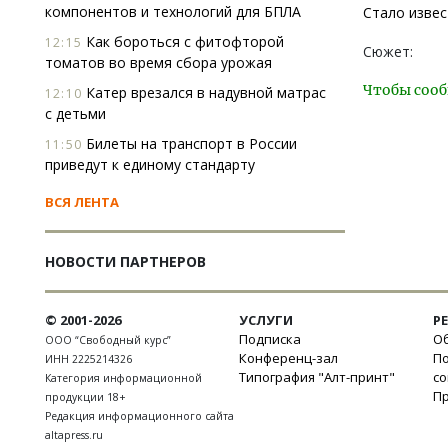
компонентов и технологий для БПЛА
Стало извес
Как бороться с фитофторой
12:15
Сюжет:
томатов во время сбора урожая
Чтобы сооб
Катер врезался в надувной матрас
12:10
с детьми
Билеты на транспорт в России
11:50
приведут к единому стандарту
ВСЯ ЛЕНТА
НОВОСТИ ПАРТНЕРОВ
© 2001-2026
УСЛУГИ
Р
Подписка
Об
ООО “Свободный курс”
Конференц-зал
П
ИНН 2225214326
Типография "Алт-принт"
с
Категория информационной
П
продукции 18+
Редакция информационного сайта
altapress.ru