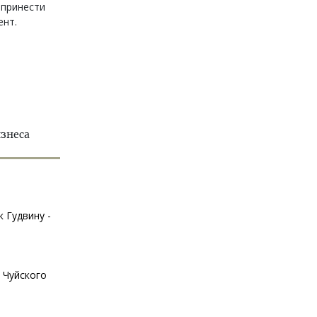
 принести
ент.
изнеса
 Гудвину -
 Чуйского