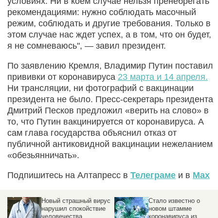
условиях. Ни в коем случае нельзя пренебрегать
рекомендациями: нужно соблюдать масочный
режим, соблюдать и другие требования. Только в
этом случае нас ждет успех, а в том, что он будет,
я не сомневаюсь", — завил президент.
По заявлению Кремля, Владимир Путин поставил
прививки от коронавируса
23 марта и 14 апреля.
Ни трансляции, ни фотографий с вакцинации
президента не было. Пресс-секретарь президента
Дмитрий Песков предложил «верить на слово» в
то, что Путин вакцинируется от коронавируса. А
сам глава государства объяснил отказ от
публичной антиковидной вакцинации нежеланием
«обезьянничать».
Подпишитесь на Алтапресс в
Телеграме
и в
Max
Новый страшный вирус
Стало известно о
нарушил спокойствие
новом штамме
человечества
коронавируса из