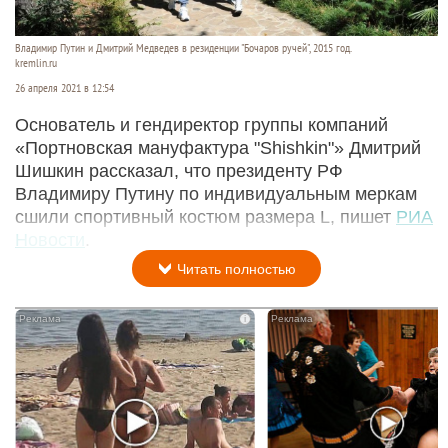
Владимир Путин и Дмитрий Медведев в резиденции "Бочаров ручей", 2015 год.
kremlin.ru
26 апреля 2021 в 12:54
Основатель и гендиректор группы компаний
«Портновская мануфактура "Shishkin"» Дмитрий
Шишкин рассказал, что президенту РФ
Владимиру Путину по индивидуальным меркам
сшили спортивный костюм размера L, пишет
РИА
Новости
.
Читать полностью
i