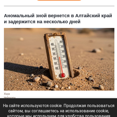
Аномальный зной вернется в Алтайский край
и задержится на несколько дней
Жара
Нейросети
8 августа 2026 в 18:05
На сайте используются cookie. Продолжая пользоваться
сайтом, вы соглашаетесь на использование cookie,
Синоптики предупреждают, что с 9 по 13 августа
которые мы используем для удобства пользования