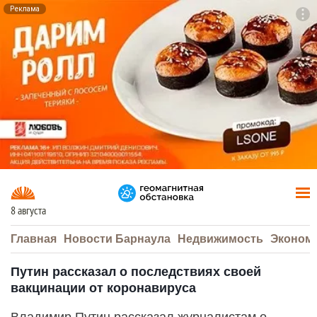
Реклама
To
F7
8 августа
Главная
Новости Барнаула
Недвижимость
Эконом
Путин рассказал о последствиях своей
вакцинации от коронавируса
Владимир Путин рассказал журналистам о