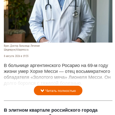
Врач. Доктор. Больница. Лечение
Шедеврум/Altapress.ru
8 августа 2026 в 19:35
В больнице аргентинского Росарио на 69-м году
жизни умер Хорхе Месси — отец восьмикратного
обладателя «Золотого мяча» Лионеля Месси. Он
долго боролся с тяжелой болезнью.
Читать полностью
В элитном квартале российского города