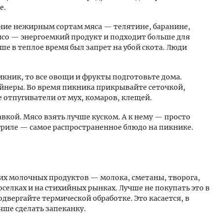
е.
ние нежирным сортам мяса — телятине, баранине,
ясо — энергоемкий продукт и подходит больше для
ше в теплое время был запрет на убой скота. Люди
икник, то все овощи и фрукты подготовьте дома.
ейнеры. Во время пикника прикрывайте сеточкой,
 отпугиватели от мух, комаров, клещей.
авкой. Мясо взять лучше куском. А к нему — просто
гриле — самое распространенное блюдо на пикнике.
них молочных продуктов — молока, сметаны, творога,
селках и на стихийных рынках. Лучше не покупать это в
двергайте термической обработке. Это касается, в
чше сделать запеканку.