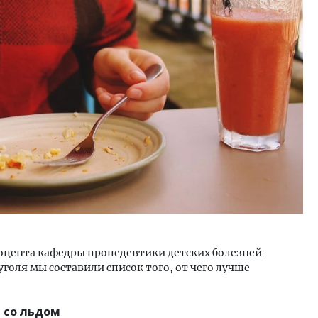
м новые берега. Гендиректор
Смелость архитектурных 
лищной инициативы» Юрий
Генеральный директор к
лов — о том, как девелоперу
ЗИАС — об эстетике горо
ваться на плаву, когда рынок
трендах в фасадах и разв
рмит
СТРОИТЕЛЬСТВО
ОИТЕЛЬСТВО
оцента кафедры пропедевтики детских болезней
голя мы составили список того, от чего лучше
 со льдом