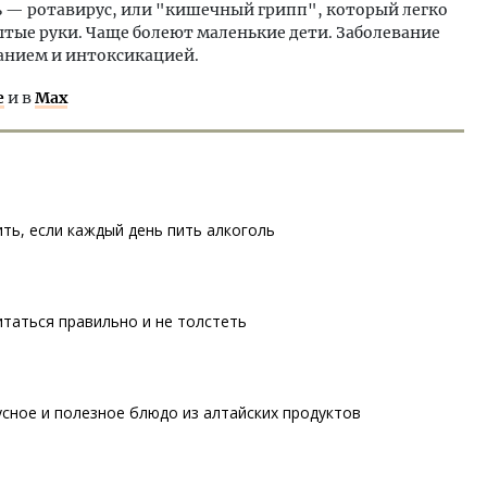
ь — ротавирус, или "кишечный грипп", который легко
ытые руки. Чаще болеют маленькие дети. Заболевание
анием и интоксикацией.
е
и в
Max
ть, если каждый день пить алкоголь
итаться правильно и не толстеть
сное и полезное блюдо из алтайских продуктов