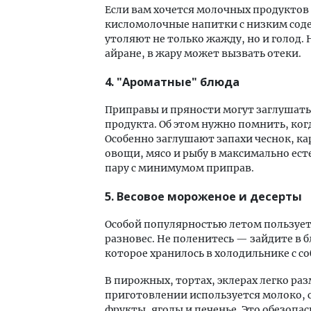
Если вам хочется молочных продуктов
кисломолочные напитки с низким соде
утоляют не только жажду, но и голод. 
айране, в жару может вызвать отеки.
4. "Ароматные" блюда
Приправы и пряности могут заглушать
продукта. Об этом нужно помнить, ког
Особенно заглушают запахи чеснок, ка
овощи, мясо и рыбу в максимально ес
пару с минимумом приправ.
5. Весовое мороженое и десерты
Особой популярностью летом пользует
разновес. Не поленитесь — зайдите в 
которое хранилось в холодильнике с с
В пирожных, тортах, эклерах легко ра
приготовлении используется молоко, с
фрукты, ягоды и печенье. Это обезопас