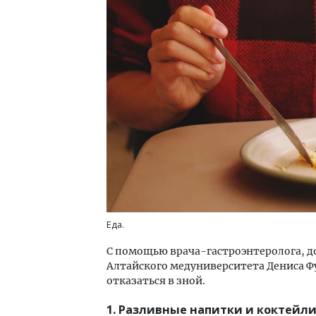
Архитектурный код начинается с
Ище
земли. Мощение крупноформатными
«Жи
плитами становится новым
Гати
стандартом благоустройства
оста
што
СТРОИТЕЛЬСТВО
СТР
Еда.
С помощью врача-гастроэнтеролога, д
Алтайского медуниверситета Дениса Фу
отказаться в зной.
1. Разливные напитки и коктейли