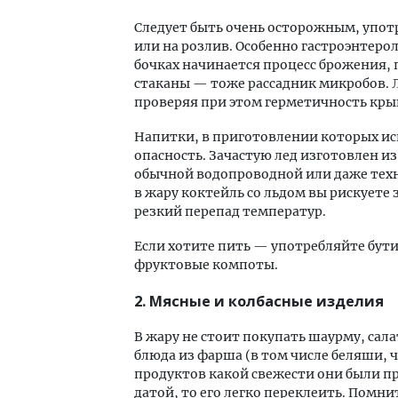
Следует быть очень осторожным, употр
или на розлив. Особенно гастроэнтеро
бочках начинается процесс брожения,
стаканы — тоже рассадник микробов. Л
проверяя при этом герметичность кр
Напитки, в приготовлении которых исп
опасность. Зачастую лед изготовлен 
обычной водопроводной или даже техни
в жару коктейль со льдом вы рискуете
резкий перепад температур.
Если хотите пить — употребляйте бу
фруктовые компоты.
2. Мясные и колбасные изделия
В жару не стоит покупать шаурму, сал
блюда из фарша (в том числе беляши, ч
продуктов какой свежести они были пр
датой, то его легко переклеить. Помн