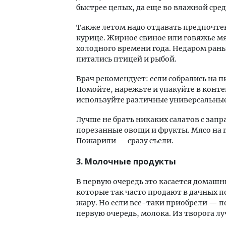
быстрее целых, да еще во влажной сред
Также летом надо отдавать предпочте
курице. Жирное свиное или говяжье м
холодного времени года. Недаром рань
питались птицей и рыбой.
Врач рекомендует: если собрались на п
Помойте, нарежьте и упакуйте в конт
используйте различные универсальные
Лучше не брать никаких салатов с запр
порезанные овощи и фрукты. Мясо на 
Пожарили — сразу съели.
3. Молочные продукты
В первую очередь это касается домаш
которые так часто продают в дачных по
жару. Но если все-таки приобрели — по
первую очередь, молока. Из творога лу