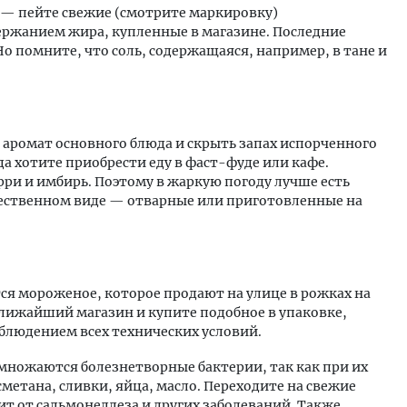
 — пейте свежие (смотрите маркировку)
ржанием жира, купленные в магазине. Последние
Но помните, что соль, содержащаяся, например, в тане и
 аромат основного блюда и скрыть запах испорченного
да хотите приобрести еду в фаст-фуде или кафе.
рри и имбирь. Поэтому в жаркую погоду лучше есть
тественном виде — отварные или приготовленные на
ся мороженое, которое продают на улице в рожках на
ближайший магазин и купите подобное в упаковке,
облюдением всех технических условий.
змножаются болезнетворные бактерии, так как при их
метана, сливки, яйца, масло. Переходите на свежие
ит от сальмонеллеза и других заболеваний. Также