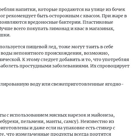
ебляя напитки, которые продаются на улице из бочек
лог рекомендует быть осторожным с квасом. При жаре в
 появляются вредоносные бактерии. Пластиковые
учше всего покупать лимонад и квас в магазинах,
ышки.
ользуется пищевой лед, тоже могут таить в себе
из воды непонятного происхождения, возможно,
ческой. К этому следует добавить и то, что употребляя
 заболеть простудными заболеваниями. Их спровоцирует
тилированную воду или свежеприготовленные ягодно-
аты с использованием мясных нарезок и майонеза,
ебуреки, пельмени, манты, самсу). Неизвестно из
иготовлены и даже если на упаковке есть стикер с
ите, что измельченные продукты всегда портятся