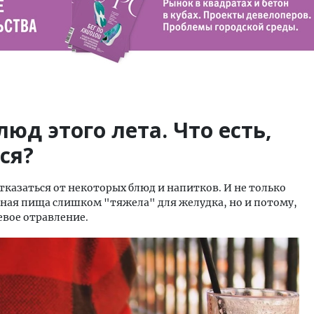
юд этого лета. Что есть,
ся?
казаться от некоторых блюд и напитков. И не только
еная пища слишком "тяжела" для желудка, но и потому,
евое отравление.