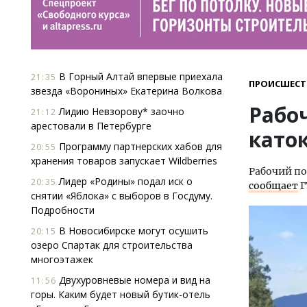
В Горный Алтай впервые приехала
21:35
ПРОИСШЕСТ
звезда «Ворониных» Екатерина Волкова
Рабо
Лидию Невзорову* заочно
21:12
арестовали в Петербурге
като
Программу партнерских хабов для
20:55
хранения товаров запускает Wildberries
Рабочий по
Лидер «Родины» подал иск о
20:35
сообщает
Г
снятии «Яблока» с выборов в Госдуму.
Подробности
В Новосибирске могут осушить
20:15
озеро Спартак для строительства
многоэтажек
Двухуровневые номера и вид на
11:56
горы. Каким будет новый бутик-отель