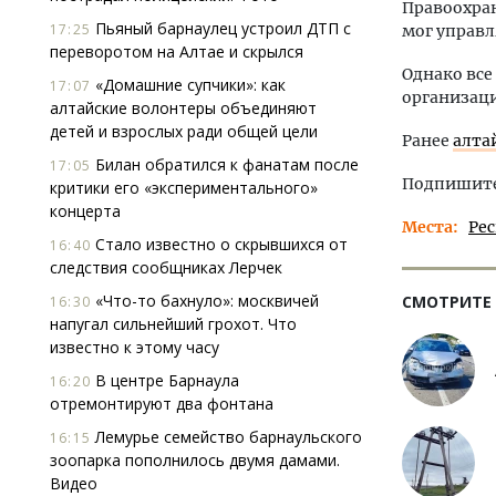
Правоохран
Пьяный барнаулец устроил ДТП с
17:25
мог управл
переворотом на Алтае и скрылся
Однако вс
«Домашние супчики»: как
17:07
организац
алтайские волонтеры объединяют
детей и взрослых ради общей цели
Ранее
алта
Билан обратился к фанатам после
17:05
Подпишитес
критики его «экспериментального»
концерта
Места
Ре
Стало известно о скрывшихся от
16:40
следствия сообщниках Лерчек
«Что-то бахнуло»: москвичей
СМОТРИТЕ
16:30
напугал сильнейший грохот. Что
известно к этому часу
В центре Барнаула
16:20
отремонтируют два фонтана
Лемурье семейство барнаульского
16:15
зоопарка пополнилось двумя дамами.
Видео