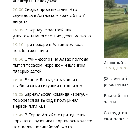
«Белкур» в Белокурихе
Сводка происшествий. Что
20:00
случилось в Алтайском крае с 6 по 7
августа
В Барнауле застройщик
19:35
уничтожил многолетние деревья. Фото
При пожаре в Алтайском крае
19:10
Архи
погибла женщина
зем
Отчим-деспот на Алтае полгода
18:50
пли
Дорожный кат
пытал тесаком, черенком и шлангом
ста
ГУ МВД по Ре
пятерых детей
СТР
58-летний
Власти Барнаула заявили о
18:30
ремонтным
стабилизации ситуации с топливом
Барнаульская команда «Трегуб»
18:05
В какой-то
поборется за выход в полуфинал
части.
Первой лиги КВН
Сотрудник 
В Горно-Алтайске при тушении
17:45
скончался 
горящего грузовика взорвалось колесо:
пострадал полицейский. Фото