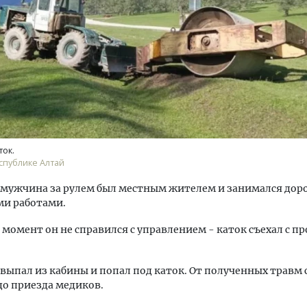
тектурный код начинается с
Ищем новые берега. Ген
ли. Мощение крупноформатными
«Жилищной инициативы»
тами становится новым
Гатилов — о том, как де
ок.
ндартом благоустройства
оставаться на плаву, ког
спублике Алтай
штормит
ОИТЕЛЬСТВО
 мужчина за рулем был местным жителем и занимался до
СТРОИТЕЛЬСТВО
и работами.
 момент он не справился с управлением - каток съехал с п
выпал из кабины и попал под каток. От полученных травм
до приезда медиков.