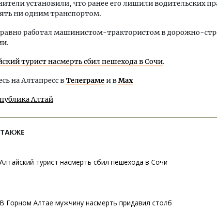
ители установили, что ранее его лишили водительских пра
ять ни одним транспортом.
е равно работал машинистом-трактористом в дорожно-ст
ии.
йский турист насмерть сбил пешехода в Сочи
.
ь на Алтапресс в
Телеграме
и в
Max
спублика Алтай
 ТАКЖЕ
Алтайский турист насмерть сбил пешехода в Сочи
В Горном Алтае мужчину насмерть придавил столб