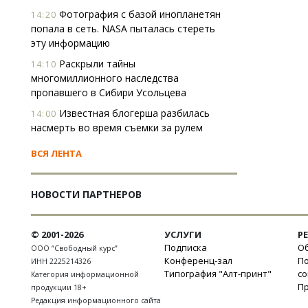
Фотография с базой инопланетян
14:20
попала в сеть. NASA пыталась стереть
эту информацию
Раскрыли тайны
14:10
многомиллионного наследства
пропавшего в Сибири Усольцева
Известная блогерша разбилась
14:00
насмерть во время съемки за рулем
ВСЯ ЛЕНТА
НОВОСТИ ПАРТНЕРОВ
© 2001-2026
УСЛУГИ
Р
Подписка
Об
ООО “Свободный курс”
Конференц-зал
П
ИНН 2225214326
Типография "Алт-принт"
с
Категория информационной
П
продукции 18+
Редакция информационного сайта