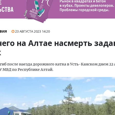
ВИЯ
23 АВГУСТА 2023
14:20
чего на Алтае насмерть зад
к
гиб после наезда дорожного катка в Усть-Канском днем 22 
У МВД по Республике Алтай.