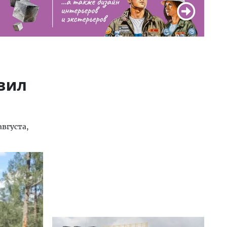
авил
августа,