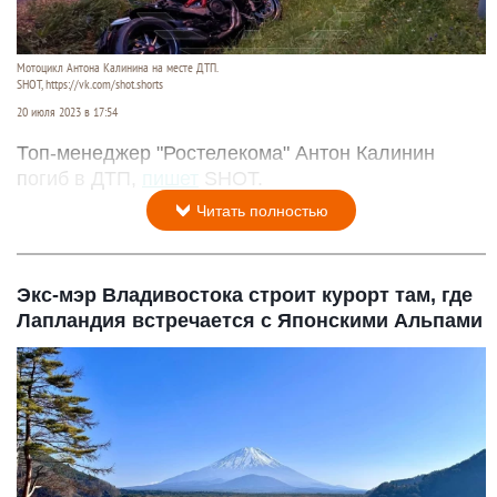
Мотоцикл Антона Калинина на месте ДТП.
SHOT, https://vk.com/shot.shorts
20 июля 2023 в 17:54
Топ-менеджер "Ростелекома" Антон Калинин
погиб в ДТП,
пишет
SHOT.
Читать полностью
Экс-мэр Владивостока строит курорт там, где
Лапландия встречается с Японскими Альпами