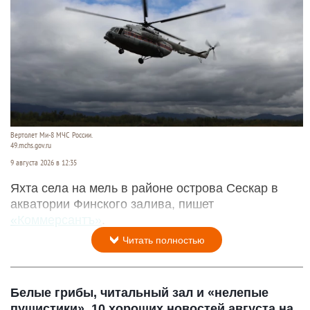
Вертолет Ми-8 МЧС России.
49.mchs.gov.ru
9 августа 2026 в 12:35
Яхта села на мель в районе острова Сескар в
акватории Финского залива, пишет
«Коммерсантъ»
.
Читать полностью
Белые грибы, читальный зал и «нелепые
пушистики». 10 хороших новостей августа на