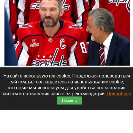
Александр Овечкин.
ВК группа «Александр Овечкин»
На сайте используются cookie. Продолжая пользоваться
сайтом, вы соглашаетесь на использование cookie,
9 августа 2026 в 10:05
которые мы используем для удобства пользования
Российский нападающий и капитан «Вашингтон
сайтом и повышения качества рекомендаций.
Подробнее
.
Кэпиталз» Александр Овечкин рассказал, где
Принять
будет проживать после завершения карьеры в
НХЛ,
Читать полностью