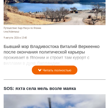
Путешествие Хидэ Масуи по Японии.
t.me/hidemasui
9 августа 2026 в 13:40
Бывший мэр Владивостока Виталий Веркеенко
после окончания политической карьеры
проживает в Японии и строит там курорт с
виллами в духе Лапландии.
Читать полностью
SOS: яхта села мель возле маяка