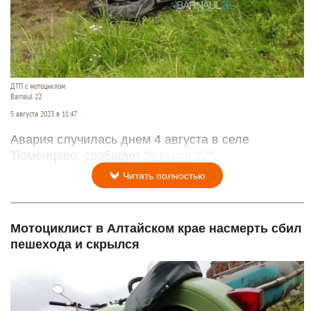
ДТП с мотоциклом.
Barnaul 22
5 августа 2023 в 11:47
Авария случилась днем 4 августа в селе
Тюменцево, сообщает "
В курсе 22
".
Читать полностью
Мотоциклист в Алтайском крае насмерть сбил
пешехода и скрылся