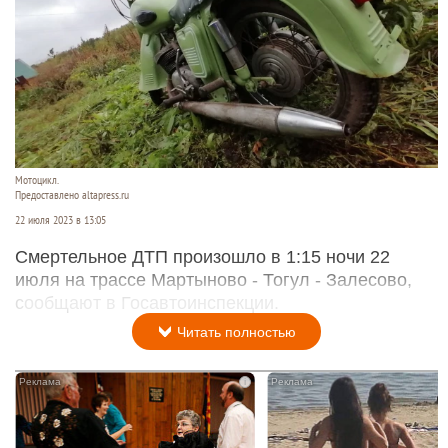
Мотоцикл.
Предоставлено altapress.ru
22 июля 2023 в 13:05
Смертельное ДТП произошло в 1:15 ночи 22
июля на трассе Мартыново - Тогул - Залесово,
сообщают в Госавтоинспекции.
Читать полностью
i