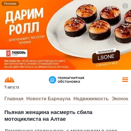
Реклама
To
F7
9 августа
Главная
Новости Барнаула
Недвижимость
Эконом
Пьяная женщина насмерть сбила
мотоциклиста на Алтае
Легковушка столкнулась с мотоциклом в селе