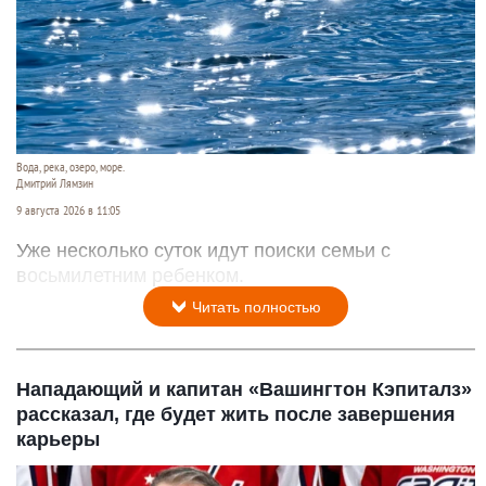
Вода, река, озеро, море.
Дмитрий Лямзин
9 августа 2026 в 11:05
Уже несколько суток идут поиски семьи с
восьмилетним ребенком.
Читать полностью
Нападающий и капитан «Вашингтон Кэпиталз»
рассказал, где будет жить после завершения
карьеры